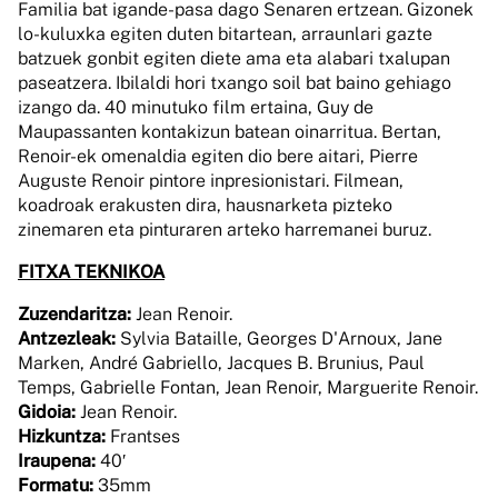
Familia bat igande-pasa dago Senaren ertzean. Gizonek
lo-kuluxka egiten duten bitartean, arraunlari gazte
batzuek gonbit egiten diete ama eta alabari txalupan
paseatzera. Ibilaldi hori txango soil bat baino gehiago
izango da. 40 minutuko film ertaina, Guy de
Maupassanten kontakizun batean oinarritua. Bertan,
Renoir-ek omenaldia egiten dio bere aitari, Pierre
Auguste Renoir pintore inpresionistari. Filmean,
koadroak erakusten dira, hausnarketa pizteko
zinemaren eta pinturaren arteko harremanei buruz.
FITXA TEKNIKOA
Zuzendaritza:
Jean Renoir.
Antzezleak:
Sylvia Bataille, Georges D'Arnoux, Jane
Marken, André Gabriello, Jacques B. Brunius, Paul
Temps, Gabrielle Fontan, Jean Renoir, Marguerite Renoir.
Gidoia:
Jean Renoir.
Hizkuntza:
Frantses
Iraupena:
40′
Formatu:
35mm