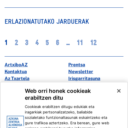
ERLAZIONATUTAKO JARDUERAK
1
2
3
4
5
6
...
11
12
ArtxiboAZ
Prentsa
Kontaktua
Newsletter
Az Txartela
Irisgarritasuna
Multimedia
Web orri honek cookieak
erabiltzen ditu
Facebook
X
Cookieak erabiltzen ditugu edukiak eta
Instagram
Youtube
iragarkiak pertsonalizatzeko, baliabide
Linkedin
Ivoox
sozialetako funtzionaltasunak eskaintzeko eta
gure trafikoa aztertzeko. Era berean, gure web