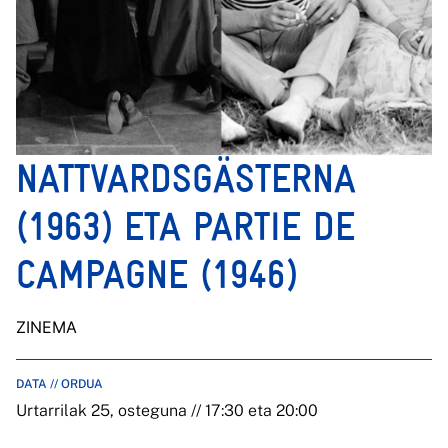
NATTVARDSGÄSTERNA
(1963) ETA PARTIE DE
CAMPAGNE (1946)
ZINEMA
DATA // ORDUA
Urtarrilak 25, osteguna // 17:30 eta 20:00