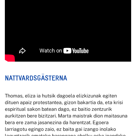
NATTVARDSGÄSTERNA
Thomas, eliza ia hutsik dagoela elizkizunak egiten
dituen apaiz protestantea, gizon bakartia da, eta krisi
espiritual sakon batean dago, ez baitio zentzurik
aurkitzen bere bizitzari. Marta maistrak dion maitasuna
bera ere zama jasanezina da harentzat. Egoera
larriagotu egingo zaio, ez baita gai izango inolako
laguntzarik emateko harengana aholku eske joandako