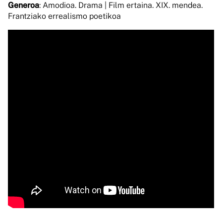
Generoa
: Amodioa. Drama | Film ertaina. XIX. mendea.
Frantziako errealismo poetikoa