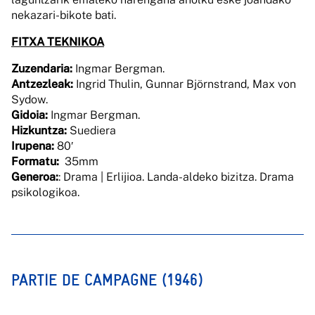
nekazari-bikote bati.
FITXA TEKNIKOA
Zuzendaria:
Ingmar Bergman.
Antzezleak:
Ingrid Thulin, Gunnar Björnstrand, Max von
Sydow.
Gidoia:
Ingmar Bergman.
Hizkuntza:
Suediera
Irupena:
80′
Formatu:
35mm
Generoa
:
: Drama | Erlijioa. Landa-aldeko bizitza. Drama
psikologikoa.
PARTIE DE CAMPAGNE (1946)