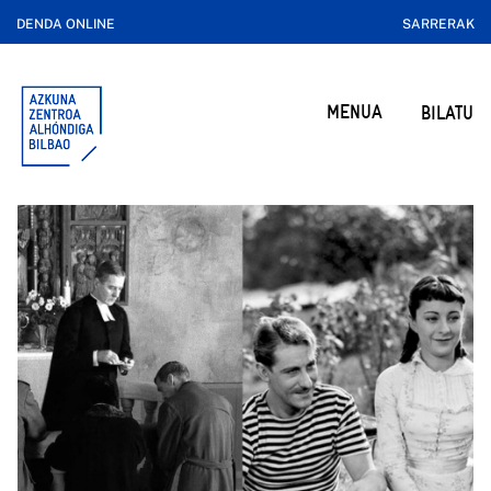
DENDA ONLINE
SARRERAK
MENUA
BILATU