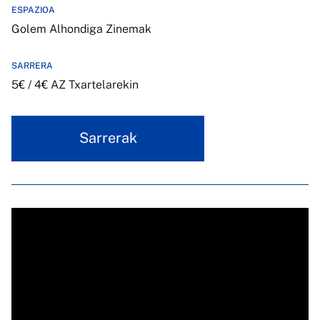
ESPAZIOA
Golem Alhondiga Zinemak
SARRERA
5€ / 4€ AZ Txartelarekin
Sarrerak