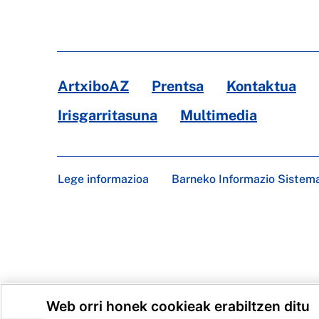
ArtxiboAZ
Prentsa
Kontaktua
Irisgarritasuna
Multimedia
Lege informazioa
Barneko Informazio Sistem
Web orri honek cookieak erabiltzen ditu