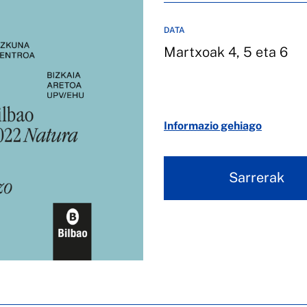
DATA
Martxoak 4, 5 eta 6
Informazio gehiago
Sarrerak