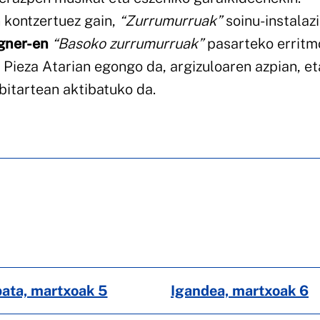
 kontzertuez gain,
“Zurrumurruak”
soinu-instalaz
gner-en
“Basoko zurrumurruak”
pasarteko erritm
 Pieza Atarian egongo da, argizuloaren azpian, et
 bitartean aktibatuko da.
ata, martxoak 5
Igandea, martxoak 6