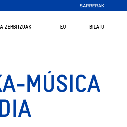
SARRERAK
TA ZERBITZUAK
EU
BILATU
KA-MÚSICA
DIA