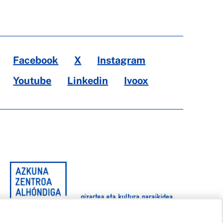
Facebook
X
Instagram
Youtube
Linkedin
Ivoox