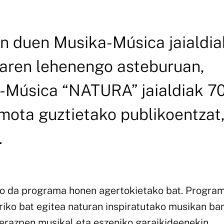
n duen Musika-Música jaialdia
oaren lehenengo asteburuan,
a-Música “NATURA” jaialdiak 7
 mota guztietako publikoentzat
.
go da programa honen agertokietako bat. Progra
oriko bat egitea naturan inspiratutako musikan ba
ierazpen musikal eta eszeniko garaikideenekin.