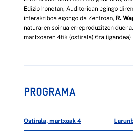
Edizio honetan, Auditorioan egingo diren
interaktiboa egongo da Zentroan,
R. Wa
naturaren soinua erreproduzitzen duena.
martxoaren 4tik (ostirala) 6ra (igandea)
PROGRAMA
Ostirala, martxoak 4
Larunb