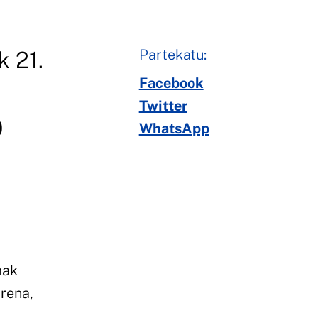
Partekatu:
k 21.
Facebook
Twitter
0
WhatsApp
,
mak
rrena,