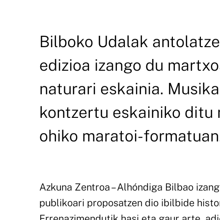
Bilboko Udalak antolatze
edizioa izango du martx
naturari eskainia. Musik
kontzertu eskainiko ditu
ohiko maratoi-formatuan
Azkuna Zentroa – Alhóndiga Bilbao izan
publikoari proposatzen dio ibilbide hist
Errenazimendutik hasi eta gaur arte, ad