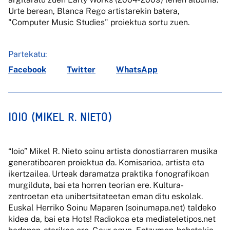
Urte berean, Blanca Rego artistarekin batera,
"Computer Music Studies" proiektua sortu zuen.
Partekatu:
Facebook
Twitter
WhatsApp
IOIO (MIKEL R. NIETO)
“Ioio” Mikel R. Nieto soinu artista donostiarraren musika
generatiboaren proiektua da. Komisarioa, artista eta
ikertzailea. Urteak daramatza praktika fonografikoan
murgilduta, bai eta horren teorian ere. Kultura-
zentroetan eta unibertsitateetan eman ditu eskolak.
Euskal Herriko Soinu Maparen (soinumapa.net) taldeko
kidea da, bai eta Hots! Radiokoa eta mediateletipos.net