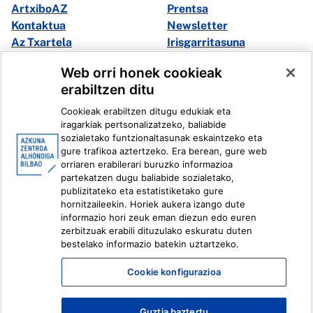
ArtxiboAZ
Prentsa
Kontaktua
Newsletter
Az Txartela
Irisgarritasuna
Multimedia
Web orri honek cookieak
erabiltzen ditu
Facebook
X
Cookieak erabiltzen ditugu edukiak eta
Instagram
Youtube
iragarkiak pertsonalizatzeko, baliabide
Linkedin
Ivoox
sozialetako funtzionaltasunak eskaintzeko eta
gure trafikoa aztertzeko. Era berean, gure web
orriaren erabilerari buruzko informazioa
Lege informazioa
Barneko Informazio Sistema
partekatzen dugu baliabide sozialetako,
publizitateko eta estatistiketako gure
hornitzaileekin. Horiek aukera izango dute
informazio hori zeuk eman diezun edo euren
zerbitzuak erabili dituzulako eskuratu duten
bestelako informazio batekin uztartzeko.
Cookie konfigurazioa
Guztia baztertu