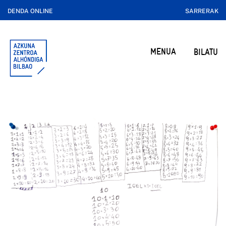
DENDA ONLINE
SARRERAK
MENUA
BILATU