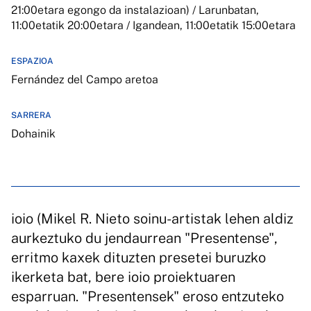
21:00etara egongo da instalazioan) / Larunbatan,
11:00etatik 20:00etara / Igandean, 11:00etatik 15:00etara
ESPAZIOA
Fernández del Campo aretoa
SARRERA
Dohainik
ioio (Mikel R. Nieto soinu-artistak lehen aldiz
aurkeztuko du jendaurrean "Presentense",
erritmo kaxek dituzten presetei buruzko
ikerketa bat, bere ioio proiektuaren
esparruan. "Presentensek" eroso entzuteko