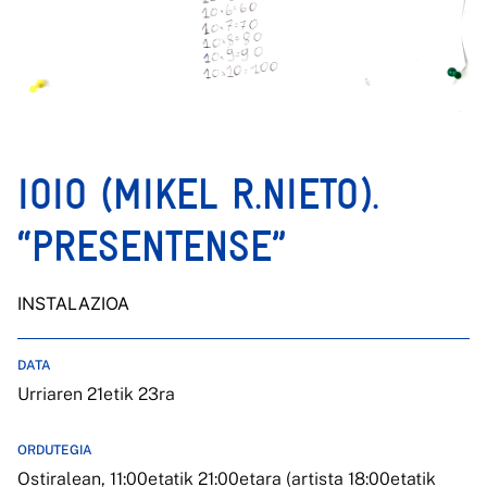
IOIO (MIKEL R.NIETO).
“PRESENTENSE”
INSTALAZIOA
DATA
Urriaren 21etik 23ra
ORDUTEGIA
Ostiralean, 11:00etatik 21:00etara (artista 18:00etatik