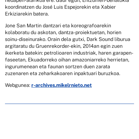
hedapen-atarikoa ere. Gaur egun, Entzumen-behatokia
koordinatzen du José Luis Espejorekin eta Xabier
Erkiziarekin batera.
Jone San Martin dantzari eta koreografoarekin
kolaboratu du askotan, dantza-proiektuetan, horien
soinu-diseinurako. Orain dela gutxi, Dark Sound liburua
argitaratu du Gruenrekorder-ekin, 2014an egin zuen
ikerketa batekin: petrolioaren industriak, haren garapen-
faseetan, Ekuadorreko oihan amazoniarreko herrietan,
ingurumenean eta faunan sortzen duen zarata
zuzenaren eta zeharkakoaren inpaktuari buruzkoa.
Webgunea:
r-archives.mikelrnieto.net