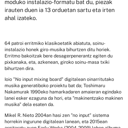
moduko instalazio-formatu bat du, piezak
irauten duen ia 13 orduetan sartu eta irten
ahal izateko.
64 patroi erritmiko klasikoetatik abiatuta, soinu-
instalazio honek giro-musika bihurtzen ditu horiek.
Erritmo bakoitzak bere desagerpenerantz egiten du
pixkanaka, eta, azkenean, giroko soinu-masa txiki
bihurtzen dira.
Ioio "No input mixing board" digitalean oinarritutako
musika generatiboko proiektu bat da; Toshimaru
Nakamurak 1990eko hamarkadaren amaieran egindako
lanei esker ezaguna da hori, eta "makinentzako makinen
musika" dela esaten da.
Mikel R. Nieto 2004an hasi zen "no input" sistema
horrekin ingurune digitalean lanean, eta 2015ean
argitaratu zuen Early Works (2004-2009) lehen albuma.