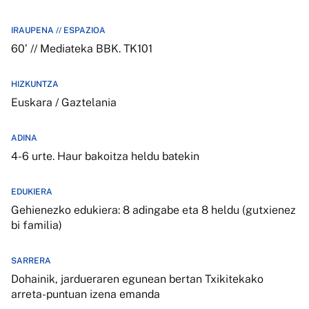
IRAUPENA // ESPAZIOA
60’ // Mediateka BBK. TK101
HIZKUNTZA
Euskara / Gaztelania
ADINA
4-6 urte. Haur bakoitza heldu batekin
EDUKIERA
Gehienezko edukiera: 8 adingabe eta 8 heldu (gutxienez
bi familia)
SARRERA
Dohainik, jardueraren egunean bertan Txikitekako
arreta-puntuan izena emanda