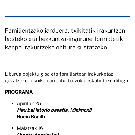
Familientzako jarduera, txikitatik irakurtzen
hasteko eta hezkuntza-ingurune formaletik
kanpo irakurtzeko ohitura sustatzeko.
Liburua objektu gisa eta familiartean irakurketaz
gozatzeko teknika narratibo batzuk deskubrituko ditugu.
PROGRAMA
Apirilak 25
Hau bai istorio basatia, Minimoni!
Rocio Bonilla
Maiatzak 16
Opari ezberdin bat