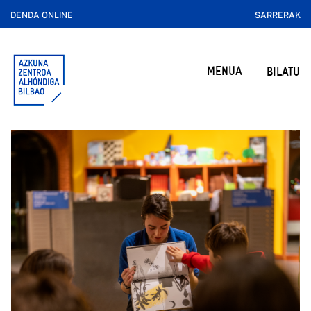
DENDA ONLINE
SARRERAK
MENUA
BILATU