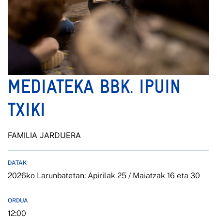
MEDIATEKA BBK. IPUIN
TXIKI
FAMILIA JARDUERA
DATAK
2026ko Larunbatetan: Apirilak 25 / Maiatzak 16 eta 30
ORDUA
12:00