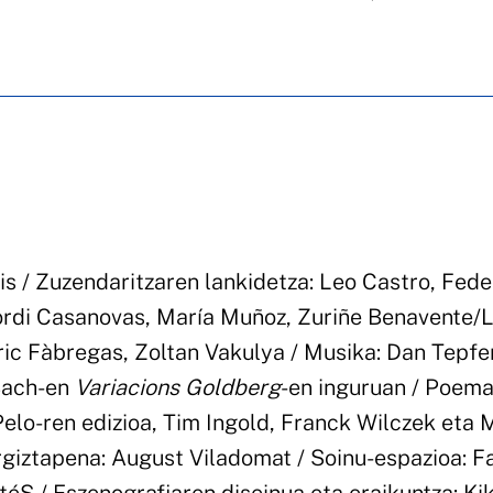
s / Zuzendaritzaren lankidetza: Leo Castro, Fede
 Jordi Casanovas, María Muñoz, Zuriñe Benavente/
ric Fàbregas, Zoltan Vakulya / Musika: Dan Tepfe
Bach-en
Variacions Goldberg
-en inguruan / Poema
elo-ren edizioa, Tim Ingold, Franck Wilczek eta 
Argiztapena: August Viladomat / Soinu-espazioa: F