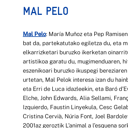
MAL PELO
Mal
Pelo
: María Muñoz eta Pep Ramisen 
bat da, partekatutako egiletza du, eta 
elkarrizketari buruzko ikerketan oinarri
artistikoa garatu du, mugimenduaren, hi
eszenikoari buruzko ikuspegi bereziare
urtetan, Mal Pelok interesa izan du hain
eta Erri de Luca idazleekin, eta Baró d’
Elche, John Edwards, Alia Sellami, Fran
Izquierdo, Faustin Linyekula, Cesc Gelab
Cristina Cervià, Núria Font, Joel Bardol
2001az geroztik L’animal a l’esquena sor