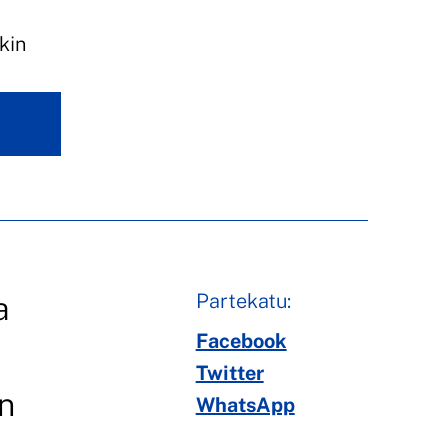
kin
Partekatu:
a
Facebook
Twitter
n
WhatsApp