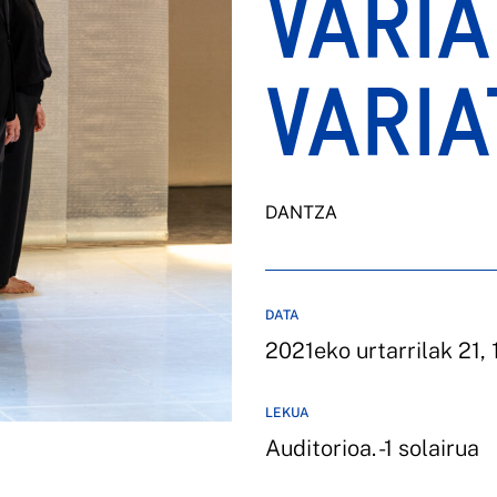
VARIA
VARIA
DANTZA
DATA
2021eko urtarrilak 21,
LEKUA
Auditorioa. -1 solairua