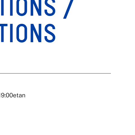
TIONS /
TIONS
 19:00etan