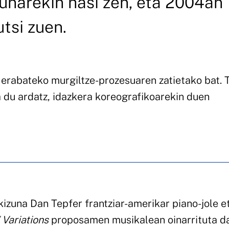
unarekin hasi zen, eta 2004an
tsi zuen.
erabateko murgiltze-prozesuaren zatietako bat. T
a du ardatz, idazkera koreografikoarekin duen
kizuna Dan Tepfer frantziar-amerikar piano-jole e
 Variations
proposamen musikalean oinarrituta d