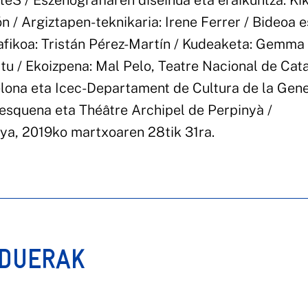
téS / Eszenografiaren diseinua eta eraikuntza: Ki
n / Argiztapen-teknikaria: Irene Ferrer / Bideoa 
rafikoa: Tristán Pérez-Martín / Kudeaketa: Gemm
tu / Ekoizpena: Mal Pelo, Teatre Nacional de Cat
ona eta Icec-Departament de Cultura de la Gene
l’esquena eta Théâtre Archipel de Perpinyà /
nya, 2019ko martxoaren 28tik 31ra.
RDUERAK