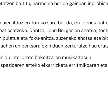
tatzen baititu, harmonia horien gainean inprobis
oaien ildoz eratutako sare bat da, eta denek bat 
bat osatzeko. Dantza, John Berger-en ahotsa, test
ipulatua eta foku-anitza, zuzeneko ahotsa eta bi
 Bachen unibertsora egin duen gerturatze hau erat
n du interprete bakoitzaren musikaltasun
espazioaren arteko elkarrizketa erritmikoaren eta