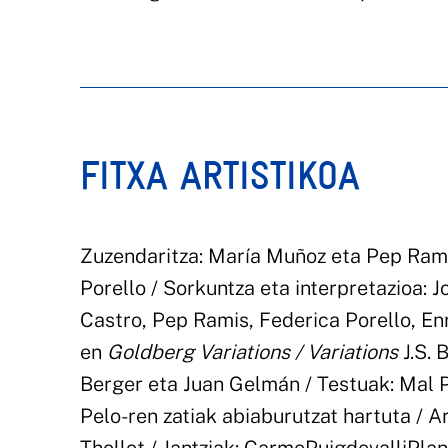
FITXA ARTISTIKOA
Zuzendaritza: María Muñoz eta Pep Rami
Porello / Sorkuntza eta interpretazioa:
Castro, Pep Ramis, Federica Porello, En
en
Goldberg Variations / Variations
J.S. 
Berger eta Juan Gelmán / Testuak: Mal P
Pelo-ren zatiak abiaburutzat hartuta / 