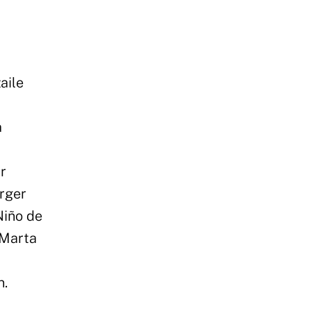
aile
a
r
erger
Niño de
 Marta
n.