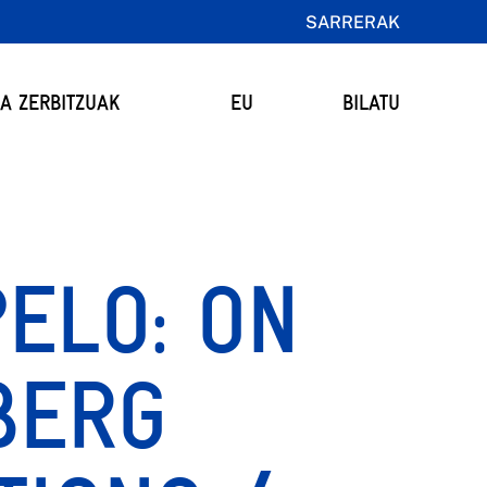
SARRERAK
TA ZERBITZUAK
EU
BILATU
ELO: ON
BERG