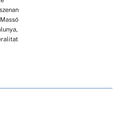
ke
eszenan
a Massó
alunya,
ralitat