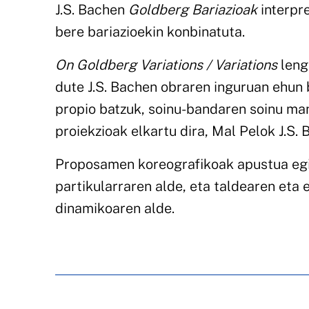
J.S. Bachen
Goldberg Bariazioak
interpre
bere bariazioekin konbinatuta.
On Goldberg Variations / Variations
leng
dute J.S. Bachen obraren inguruan ehun 
propio batzuk, soinu-bandaren soinu man
proiekzioak elkartu dira, Mal Pelok J.S.
Proposamen koreografikoak apustua egi
partikularraren alde, eta taldearen eta 
dinamikoaren alde.