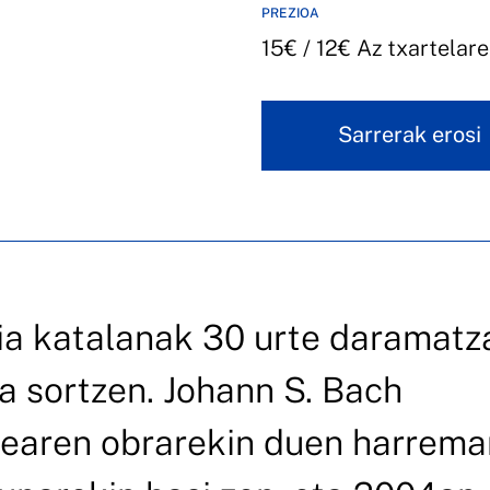
PREZIOA
15€ / 12€ Az txartelare
Sarrerak erosi
ia katalanak 30 urte daramatz
a sortzen. Johann S. Bach
earen obrarekin duen harrema