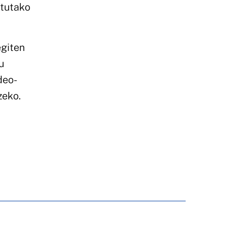
atutako
egiten
u
deo-
zeko.