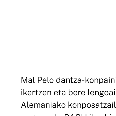
Mal Pelo dantza-konpain
ikertzen eta bere lengoai
Alemaniako konposatzail