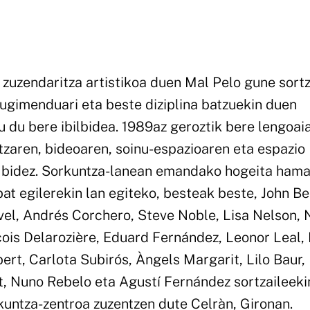
zuzendaritza artistikoa duen Mal Pelo gune sortz
mugimenduari eta beste diziplina batzuekin duen
tu du bere ibilbidea. 1989az geroztik bere lengoai
tzaren, bideoaren, soinu-espazioaren eta espazio
n bidez. Sorkuntza-lanean emandako hogeita hama
bat egilerekin lan egiteko, besteak beste, John B
Evel, Andrés Corchero, Steve Noble, Lisa Nelson, 
çois Delarozière, Eduard Fernández, Leonor Leal,
ert, Carlota Subirós, Àngels Margarit, Lilo Baur,
et, Nuno Rebelo eta Agustí Fernández sortzaileeki
kuntza-zentroa zuzentzen dute Celràn, Gironan.