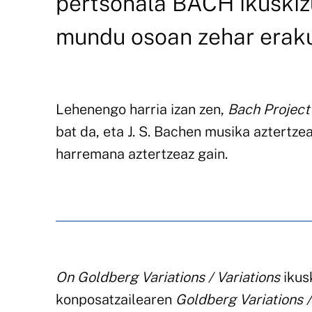
pertsonala BACH ikuskiz
mundu osoan zehar eraku
Lehenengo harria izan zen,
Bach Project
bat da, eta J. S. Bachen musika aztertze
harremana aztertzeaz gain.
On Goldberg Variations / Variations
ikus
konposatzailearen
Goldberg Variations /