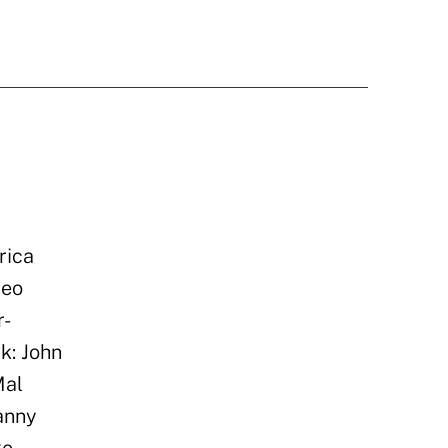
rica
Leo
r-
k: John
Mal
anny