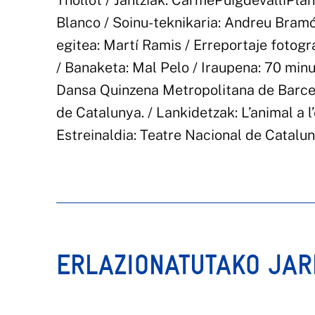
Thollot / Jantziak: CarmePuigdevalliPlan
Blanco / Soinu-teknikaria: Andreu Bramó
egitea: Martí Ramis / Erreportaje fotog
/ Banaketa: Mal Pelo / Iraupena: 70 minu
Dansa Quinzena Metropolitana de Barcel
de Catalunya. / Lankidetzak: L’animal a 
Estreinaldia: Teatre Nacional de Catalu
ERLAZIONATUTAKO JA