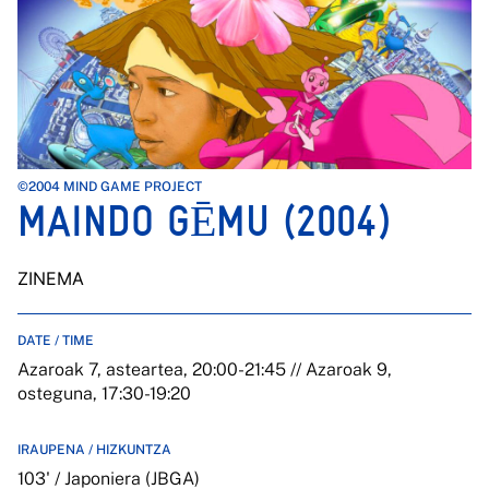
©2004 MIND GAME PROJECT
MAINDO GĒMU (2004)
ZINEMA
DATE / TIME
Azaroak 7, asteartea, 20:00-21:45 // Azaroak 9,
osteguna, 17:30-19:20
IRAUPENA / HIZKUNTZA
103' / Japoniera (JBGA)