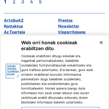
1
2
3
4
5
ArtxiboAZ
Prentsa
Kontaktua
Newsletter
Az Txartela
Irisgarritasuna
Multimedia
Web orri honek cookieak
erabiltzen ditu
Facebook
X
Cookieak erabiltzen ditugu edukiak eta
Instagram
Youtube
iragarkiak pertsonalizatzeko, baliabide
Linkedin
Ivoox
sozialetako funtzionaltasunak eskaintzeko eta
gure trafikoa aztertzeko. Era berean, gure web
orriaren erabilerari buruzko informazioa
Lege informazioa
Barneko Informazio Sistema
partekatzen dugu baliabide sozialetako,
publizitateko eta estatistiketako gure
hornitzaileekin. Horiek aukera izango dute
informazio hori zeuk eman diezun edo euren
zerbitzuak erabili dituzulako eskuratu duten
bestelako informazio batekin uztartzeko.