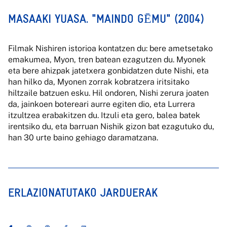
MASAAKI YUASA. "MAINDO GĒMU" (2004)
Filmak Nishiren istorioa kontatzen du: bere ametsetako
emakumea, Myon, tren batean ezagutzen du. Myonek
eta bere ahizpak jatetxera gonbidatzen dute Nishi, eta
han hilko da, Myonen zorrak kobratzera iritsitako
hiltzaile batzuen esku. Hil ondoren, Nishi zerura joaten
da, jainkoen botereari aurre egiten dio, eta Lurrera
itzultzea erabakitzen du. Itzuli eta gero, balea batek
irentsiko du, eta barruan Nishik gizon bat ezagutuko du,
han 30 urte baino gehiago daramatzana.
ERLAZIONATUTAKO JARDUERAK