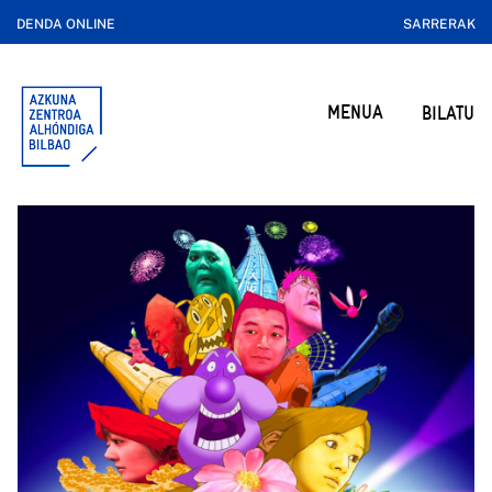
DENDA ONLINE
SARRERAK
MENUA
BILATU