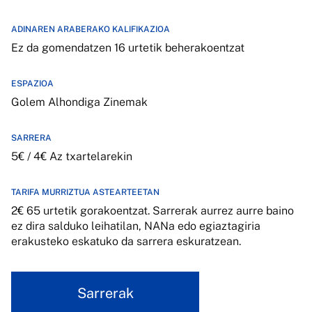
ADINAREN ARABERAKO KALIFIKAZIOA
Ez da gomendatzen 16 urtetik beherakoentzat
ESPAZIOA
Golem Alhondiga Zinemak
SARRERA
5€ / 4€ Az txartelarekin
TARIFA MURRIZTUA ASTEARTEETAN
2€ 65 urtetik gorakoentzat. Sarrerak aurrez aurre baino
ez dira salduko leihatilan, NANa edo egiaztagiria
erakusteko eskatuko da sarrera eskuratzean.
Sarrerak