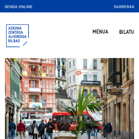
DENDA ONLINE
SARRERAK
MENUA
BILATU