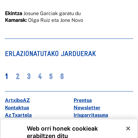
Ekintza
Josune Garciak garatu du
Kamarak:
Olga Ruiz eta Jone Novo
ERLAZIONATUTAKO JARDUERAK
1
2
3
4
5
6
ArtxiboAZ
Prentsa
Kontaktua
Newsletter
Az Txartela
Irisgarritasuna
Multimedia
Web orri honek cookieak
erabiltzen ditu