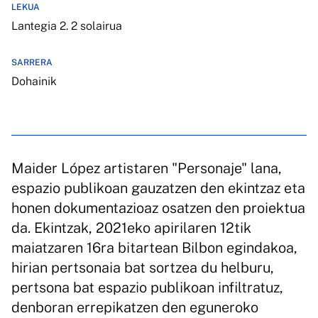
LEKUA
Lantegia 2. 2 solairua
SARRERA
Dohainik
Maider López artistaren "Personaje" lana,
espazio publikoan gauzatzen den ekintzaz eta
honen dokumentazioaz osatzen den proiektua
da. Ekintzak, 2021eko apirilaren 12tik
maiatzaren 16ra bitartean Bilbon egindakoa,
hirian pertsonaia bat sortzea du helburu,
pertsona bat espazio publikoan infiltratuz,
denboran errepikatzen den eguneroko