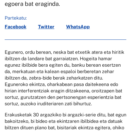
egoera bat eraginda.
Partekatu:
Facebook
Twitter
WhatsApp
Egunero, ordu berean, neska bat etxetik atera eta hiritik
ibiltzen da landare bat garraiatzen. Hogeita hamar
egunez ibilbide bera egiten du, banku berean esertzen
da, merkatuan eta kalean espaloi berberetan zehar
ibiltzen da, zebra-bide berak zeharkatzen ditu.
Eguneroko ekintza, oharkabean pasa daitekeena edo
hirian interferentziak eragin ditzakeena, oroitzapen bat
sortuz, gurutzatzen den pertsonengan esperientzia bat
sortuz, auzoko iruditeriaren zati bihurtuz.
Erakusketak 30 argazkiko bi argazki-serie ditu, bat egun
bakoitzeko, bi bideo eta ekintzaren ibilbidea eta datuak
biltzen dituen plano bat, bisitariak ekintza egitera, ohiko