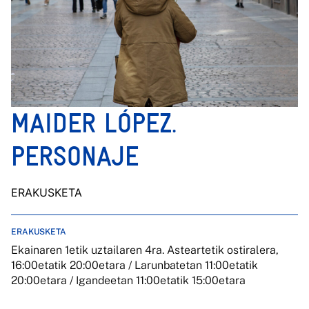
MAIDER LÓPEZ.
PERSONAJE
ERAKUSKETA
ERAKUSKETA
Ekainaren 1etik uztailaren 4ra. Asteartetik ostiralera,
16:00etatik 20:00etara / Larunbatetan 11:00etatik
20:00etara / Igandeetan 11:00etatik 15:00etara