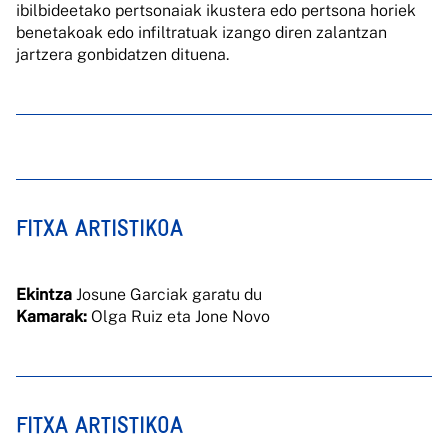
ibilbideetako pertsonaiak ikustera edo pertsona horiek
benetakoak edo infiltratuak izango diren zalantzan
jartzera gonbidatzen dituena.
FITXA ARTISTIKOA
Ekintza
Josune Garciak garatu du
Kamarak:
Olga Ruiz eta Jone Novo
FITXA ARTISTIKOA