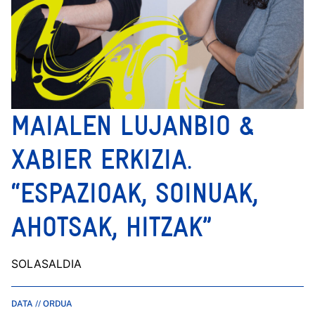
MAIALEN LUJANBIO &
XABIER ERKIZIA.
“ESPAZIOAK, SOINUAK,
AHOTSAK, HITZAK”
SOLASALDIA
DATA // ORDUA