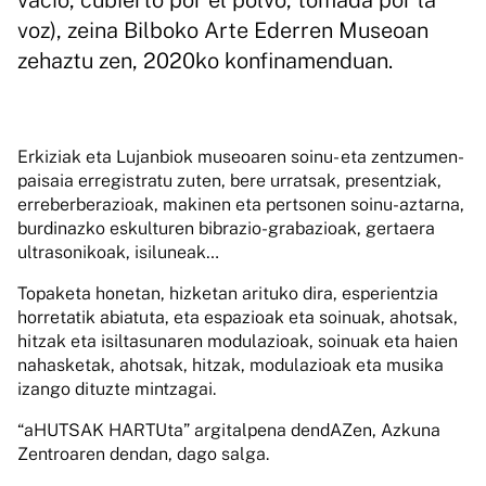
vacío, cubierto por el polvo, tomada por la
voz), zeina Bilboko Arte Ederren Museoan
zehaztu zen, 2020ko konfinamenduan.
Erkiziak eta Lujanbiok museoaren soinu- eta zentzumen-
paisaia erregistratu zuten, bere urratsak, presentziak,
erreberberazioak, makinen eta pertsonen soinu-aztarna,
burdinazko eskulturen bibrazio-grabazioak, gertaera
ultrasonikoak, isiluneak…
Topaketa honetan, hizketan arituko dira, esperientzia
horretatik abiatuta, eta espazioak eta soinuak, ahotsak,
hitzak eta isiltasunaren modulazioak, soinuak eta haien
nahasketak, ahotsak, hitzak, modulazioak eta musika
izango dituzte mintzagai.
“aHUTSAK HARTUta” argitalpena dendAZen, Azkuna
Zentroaren dendan, dago salga.