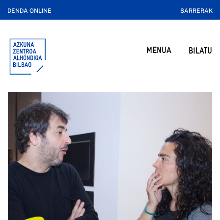
DENDA ONLINE
SARRERAK
MENUA
BILATU