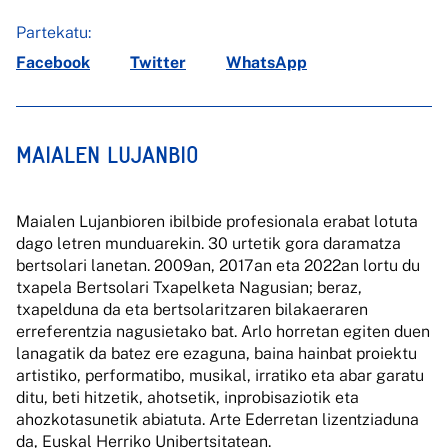
Partekatu:
Facebook
Twitter
WhatsApp
MAIALEN LUJANBIO
Maialen Lujanbioren ibilbide profesionala erabat lotuta
dago letren munduarekin. 30 urtetik gora daramatza
bertsolari lanetan. 2009an, 2017an eta 2022an lortu du
txapela Bertsolari Txapelketa Nagusian; beraz,
txapelduna da eta bertsolaritzaren bilakaeraren
erreferentzia nagusietako bat. Arlo horretan egiten duen
lanagatik da batez ere ezaguna, baina hainbat proiektu
artistiko, performatibo, musikal, irratiko eta abar garatu
ditu, beti hitzetik, ahotsetik, inprobisaziotik eta
ahozkotasunetik abiatuta. Arte Ederretan lizentziaduna
da, Euskal Herriko Unibertsitatean.