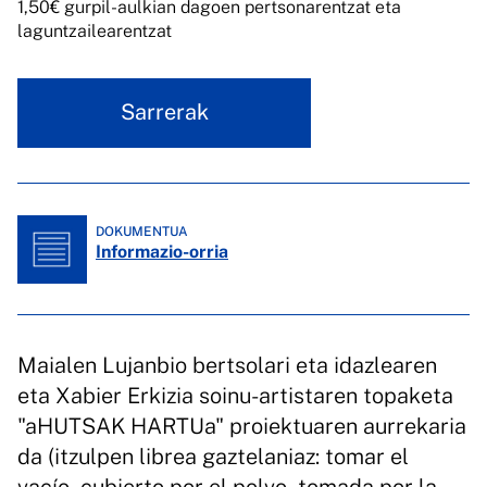
1,50€ gurpil-aulkian dagoen pertsonarentzat eta
laguntzailearentzat
Sarrerak
DOKUMENTUA
Informazio-orria
Maialen Lujanbio bertsolari eta idazlearen
eta Xabier Erkizia soinu-artistaren topaketa
"aHUTSAK HARTUa" proiektuaren aurrekaria
da (itzulpen librea gaztelaniaz: tomar el