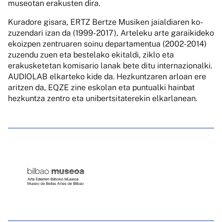
museotan erakusten dira.
Kuradore gisara, ERTZ Bertze Musiken jaialdiaren ko-
zuzendari izan da (1999-2017), Arteleku arte garaikideko
ekoizpen zentruaren soinu departamentua (2002-2014)
zuzendu zuen eta bestelako ekitaldi, ziklo eta
erakusketetan komisario lanak bete ditu internazionalki.
AUDIOLAB elkarteko kide da. Hezkuntzaren arloan ere
aritzen da, EQZE zine eskolan eta puntualki hainbat
hezkuntza zentro eta unibertsitaterekin elkarlanean.