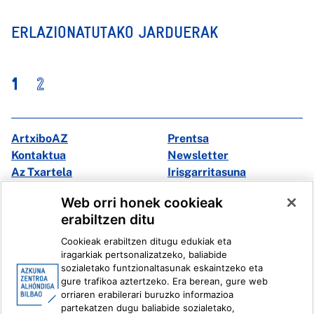
ERLAZIONATUTAKO JARDUERAK
1
2
ArtxiboAZ
Prentsa
Kontaktua
Newsletter
Az Txartela
Irisgarritasuna
Multimedia
Web orri honek cookieak
erabiltzen ditu
Facebook
X
Cookieak erabiltzen ditugu edukiak eta
Instagram
Youtube
iragarkiak pertsonalizatzeko, baliabide
Linkedin
Ivoox
sozialetako funtzionaltasunak eskaintzeko eta
gure trafikoa aztertzeko. Era berean, gure web
orriaren erabilerari buruzko informazioa
Lege informazioa
Barneko Informazio Sistema
partekatzen dugu baliabide sozialetako,