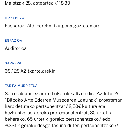
Maiatzak 28, asteartea // 18:30
HIZKUNTZA
Euskaraz - Aldi bereko itzulpena gaztelaniara
ESPAZIOA
Auditorioa
SARRERA
3€ / 2€ AZ txartelarekin
TARIFA MURRIZTUA
Sarrerak aurrez aurre bakarrik saltzen dira AZ Info: 2€
"Bilboko Arte Ederren Museoaren Lagunak" programan
harpidetutako pertsonentzat / 2,50€ kultura eta
hezkuntza sektoreko profesionalentzat, 30 urtetik
beherako, 65 urtetik gorako pertsonentzako.* edo
%33tik gorako desgaitasuna duten pertsonentzako //