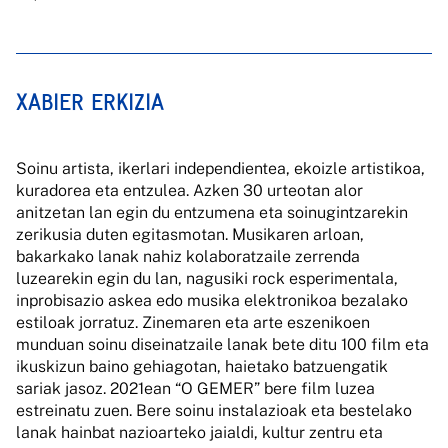
XABIER ERKIZIA
Soinu artista, ikerlari independientea, ekoizle artistikoa,
kuradorea eta entzulea. Azken 30 urteotan alor
anitzetan lan egin du entzumena eta soinugintzarekin
zerikusia duten egitasmotan. Musikaren arloan,
bakarkako lanak nahiz kolaboratzaile zerrenda
luzearekin egin du lan, nagusiki rock esperimentala,
inprobisazio askea edo musika elektronikoa bezalako
estiloak jorratuz. Zinemaren eta arte eszenikoen
munduan soinu diseinatzaile lanak bete ditu 100 film eta
ikuskizun baino gehiagotan, haietako batzuengatik
sariak jasoz. 2021ean “O GEMER” bere film luzea
estreinatu zuen. Bere soinu instalazioak eta bestelako
lanak hainbat nazioarteko jaialdi, kultur zentru eta