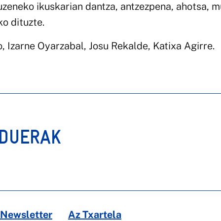
zeneko ikuskarian dantza, antzezpena, ahotsa, m
o dituzte.
, Izarne Oyarzabal, Josu Rekalde, Katixa Agirre.
RDUERAK
Newsletter
Az Txartela