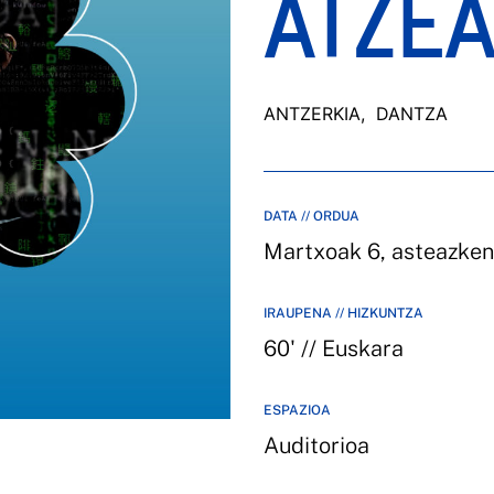
ATZEA
ANTZERKIA
, DANTZA
DATA // ORDUA
Martxoak 6, asteazke
IRAUPENA // HIZKUNTZA
60' // Euskara
ESPAZIOA
Auditorioa