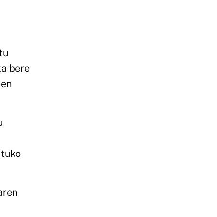
tu
ta bere
uen
u
stuko
aren