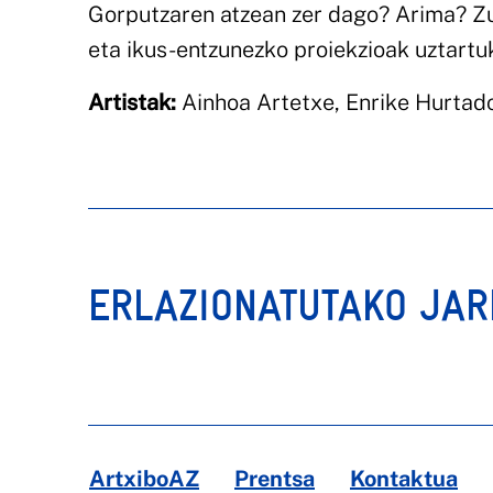
Gorputzaren atzean zer dago? Arima? Zu
eta ikus-entzunezko proiekzioak uztartuk
Artistak:
Ainhoa Artetxe, Enrike Hurtado
ERLAZIONATUTAKO JA
ArtxiboAZ
Prentsa
Kontaktua