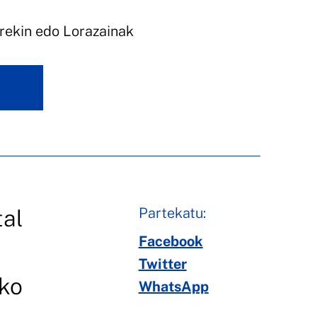
arekin edo Lorazainak
Partekatu:
tal
Facebook
Twitter
ako
WhatsApp