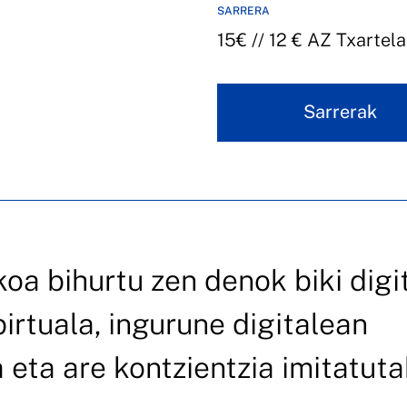
SARRERA
15€ // 12 € AZ Txartel
Sarrerak
koa bihurtu zen denok biki digi
birtuala, ingurune digitalean
a eta are kontzientzia imitatut