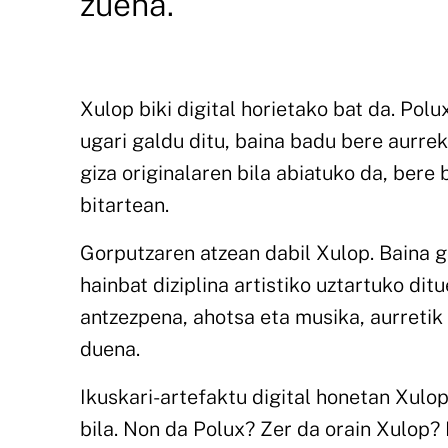
zuena.
Xulop biki digital horietako bat da. Polu
ugari galdu ditu, baina badu bere aurrek
giza originalaren bila abiatuko da, bere
bitartean.
Gorputzaren atzean dabil Xulop. Baina 
hainbat diziplina artistiko uztartuko dit
antzezpena, ahotsa eta musika, aurreti
duena.
Ikuskari-artefaktu digital honetan Xulo
bila. Non da Polux? Zer da orain Xulop