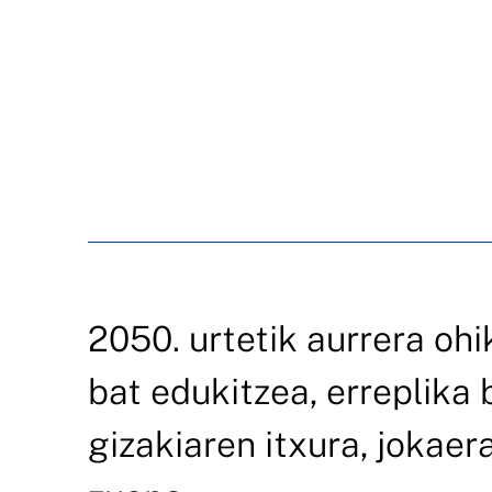
2050. urtetik aurrera ohi
bat edukitzea, erreplika 
gizakiaren itxura, jokaer