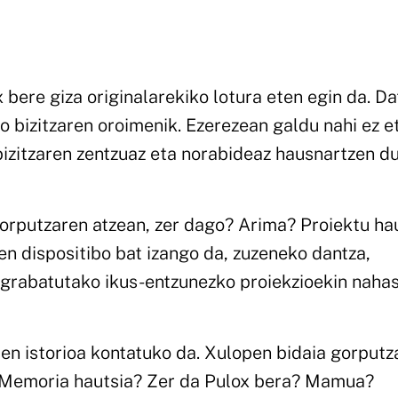
x bere giza originalarekiko lotura eten egin da. Da
o bizitzaren oroimenik. Ezerezean galdu nahi ez e
 bizitzaren zentzuaz eta norabideaz hausnartzen d
gorputzaren atzean, zer dago? Arima? Proiektu ha
uen dispositibo bat izango da, zuzeneko dantza,
k grabatutako ikus-entzunezko proiekzioekin naha
pen istorioa kontatuko da. Xulopen bidaia gorputz
? Memoria hautsia? Zer da Pulox bera? Mamua?