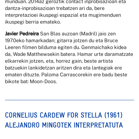
munduan. 2014az geroztik contact inprobisazioan eta
dantza-inprobisazioan trebatzen ari da, bere
interpretazioei ikuspegi espazial eta mugimenduen
ikuspegi berria emateko.
Javier Pedreira
San Blas auzoan (Madril) jaio zen
1970eko hamarkadan; gitarra jotzen du eta Bruce
Leeren filmen bilduma egiten du. Genmaichako kidea
da, Wade Matthewsekin batera. Hamar urte daramatzate
elkarrekin jotzen, eta, horrez gain, beste artista
batzuekin lankidetzan aritzen dira eta lantegiak ere
ematen dituzte. Paloma Carrascorekin ere badu beste
bikote bat: Moon-Doos.
CORNELIUS CARDEW FOR STELLA (1961)
ALEJANDRO MINGOTEK INTERPRETATUTA