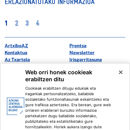
ERLAZIONATUTAKO INFORMAZIOA
1
2
3
4
ArtxiboAZ
Prentsa
Kontaktua
Newsletter
Az Txartela
Irisgarritasuna
Multimedia
Web orri honek cookieak
erabiltzen ditu
Facebook
X
Cookieak erabiltzen ditugu edukiak eta
Instagram
Youtube
iragarkiak pertsonalizatzeko, baliabide
Linkedin
Ivoox
sozialetako funtzionaltasunak eskaintzeko eta
gure trafikoa aztertzeko. Era berean, gure web
orriaren erabilerari buruzko informazioa
Lege informazioa
Barneko Informazio Sistema
partekatzen dugu baliabide sozialetako,
publizitateko eta estatistiketako gure
hornitzaileekin. Horiek aukera izango dute