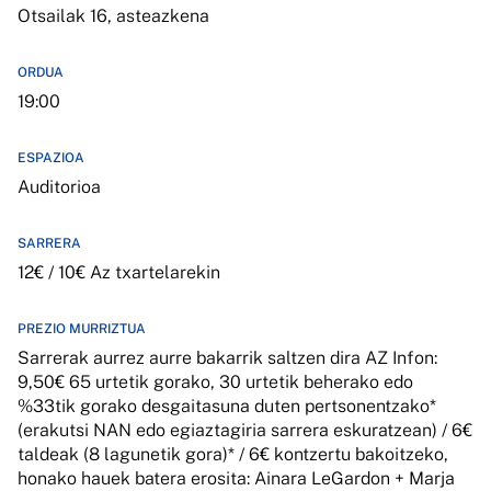
Otsailak 16, asteazkena
ORDUA
19:00
ESPAZIOA
Auditorioa
SARRERA
12€ / 10€ Az txartelarekin
PREZIO MURRIZTUA
Sarrerak aurrez aurre bakarrik saltzen dira AZ Infon:
9,50€ 65 urtetik gorako, 30 urtetik beherako edo
%33tik gorako desgaitasuna duten pertsonentzako*
(erakutsi NAN edo egiaztagiria sarrera eskuratzean) / 6€
taldeak (8 lagunetik gora)* / 6€ kontzertu bakoitzeko,
honako hauek batera erosita: Ainara LeGardon + Marja