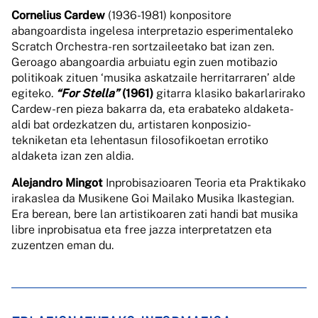
Cornelius Cardew
(1936-1981) konpositore
abangoardista ingelesa interpretazio esperimentaleko
Scratch Orchestra-ren sortzaileetako bat izan zen.
Geroago abangoardia arbuiatu egin zuen motibazio
politikoak zituen ‘musika askatzaile herritarraren’ alde
egiteko.
“For Stella”
(1961)
gitarra klasiko bakarlarirako
Cardew-ren pieza bakarra da, eta erabateko aldaketa-
aldi bat ordezkatzen du, artistaren konposizio-
tekniketan eta lehentasun filosofikoetan errotiko
aldaketa izan zen aldia.
Alejandro Mingot
Inprobisazioaren Teoria eta Praktikako
irakaslea da Musikene Goi Mailako Musika Ikastegian.
Era berean, bere lan artistikoaren zati handi bat musika
libre inprobisatua eta free jazza interpretatzen eta
zuzentzen eman du.