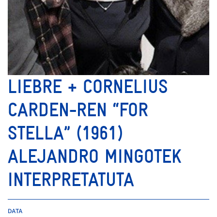
LIEBRE + CORNELIUS
CARDEN-REN “FOR
STELLA” (1961)
ALEJANDRO MINGOTEK
INTERPRETATUTA
DATA