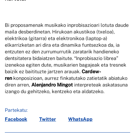
Bi proposamenak musikako inprobisazio
ari lotuta daude
maila desberdinetan.
Hirukoan akustikoa (txeloa),
elektrikoa (gitarra) eta elektronikoa (
laptop
-a
)
elkarrizketan ari dira eta dinamika funtsezkoa da, ia
entzuten ez den zurrumurrutik zaratarik handieneko
dentsitatera bidaiatzen baitute.
“Inprobisazio librea”
izenekoa egiten dute, musikarien bagajeak eta tresnek
baizik ez baitituzte jartzen arauak.
Cardew-
ren
konposizioan, aurrez finkatutako zatietatik abiatuko
diren arren,
Alenjandro
Mingot
interpreteak askatasuna
izango du gehitzeko, kentzeko eta aldatzeko.
Partekatu:
Facebook
Twitter
WhatsApp