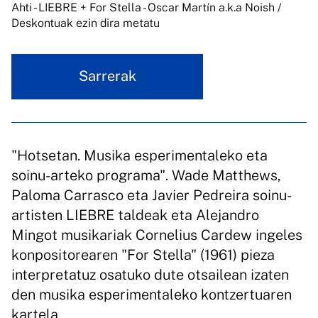
Ahti - LIEBRE + For Stella - Oscar Martín a.k.a Noish /
Deskontuak ezin dira metatu
Sarrerak
"Hotsetan. Musika esperimentaleko eta
soinu-arteko programa". Wade Matthews,
Paloma Carrasco eta Javier Pedreira soinu-
artisten LIEBRE taldeak eta Alejandro
Mingot musikariak Cornelius Cardew ingeles
konpositorearen "For Stella" (1961) pieza
interpretatuz osatuko dute otsailean izaten
den musika esperimentaleko kontzertuaren
kartela.