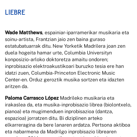
LIEBRE
Wade Matthews
, espainiar-iparramerikar musikaria eta
soinu-artista, Frantzian jaio zen baina guraso
estatubatuarrak ditu. New Yorketik Madrilera joan zen
duela hogeita hamar urte, Columbia Universityn
konposizio-arloko doktoretza amaitu ondoren;
inprobisazio elektroakustikoari buruzko tesia ere han
idatzi zuen, Columbia-Princeton Electronic Music
Center-en. Orduz geroztik musika sortzen eta idazten
aritzen da.
Paloma Carrasco López
Madrileko musikaria eta
irakaslea da, eta musika-inprobisazio librea (biolontxelo,
pianoa) eta mugimenduen inprobisazioa (dantza,
espazioa) jorratzen ditu. Bi diziplinen arteko
elkarreragina da bere lanaren ardatza. Pertsona aktiboa
eta nabarmena da Madrilgo inprobisazio librearen