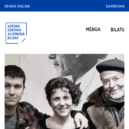
DENDA ONLINE
SARRERAK
MENUA
BILATU