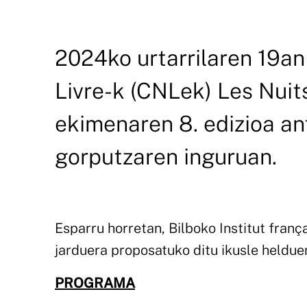
2024ko urtarrilaren 19an
Livre-k (CNLek) Les Nuit
ekimenaren 8. edizioa an
gorputzaren inguruan.
Esparru horretan, Bilboko Institut fran
jarduera proposatuko ditu ikusle helduen
PROGRAMA