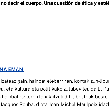
 no decir el cuerpo. Una cuestión de ética y esté
ENA EMAN
izateaz gain, hainbat eleberriren, kontakizun-libu
a, eta kultura eta politikako zutabegilea da El Pa
hainbat egileren lanak itzuli ditu, besteak beste,
Jacques Roubaud eta Jean-Michel Maulpoix idaz