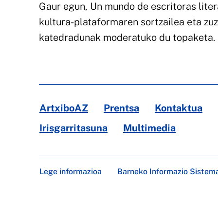
Gaur egun, Un mundo de escritoras liter
kultura-plataformaren sortzailea eta zuz
katedradunak moderatuko du topaketa.
ArtxiboAZ
Prentsa
Kontaktua
Irisgarritasuna
Multimedia
Lege informazioa
Barneko Informazio Sistem