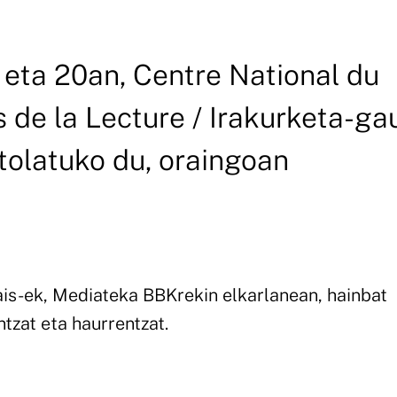
 eta 20an, Centre National du
s de la Lecture / Irakurketa-ga
tolatuko du, oraingoan
çais-ek, Mediateka BBKrekin elkarlanean, hainbat
tzat eta haurrentzat.