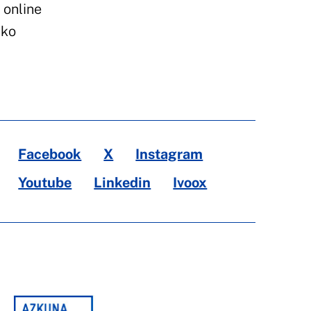
 online
ako
Facebook
X
Instagram
Youtube
Linkedin
Ivoox