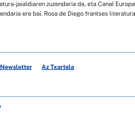
atura-jaialdiaren zuzendaria da, eta Canal Europa
endaria ere bai. Rosa de Diego frantses literatur
Newsletter
Az Txartela
a