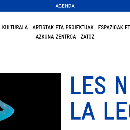
AGENDA
 KULTURALA
ARTISTAK ETA PROIEKTUAK
ESPAZIOAK E
AZKUNA ZENTROA
ZATOZ
LES N
LA L