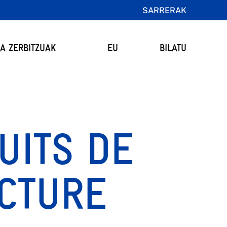
SARRERAK
TA ZERBITZUAK
EU
BILATU
UITS DE
ECTURE