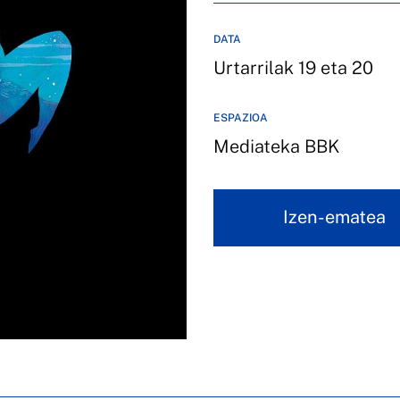
DATA
Urtarrilak 19 eta 20
ESPAZIOA
Mediateka BBK
Izen-ematea