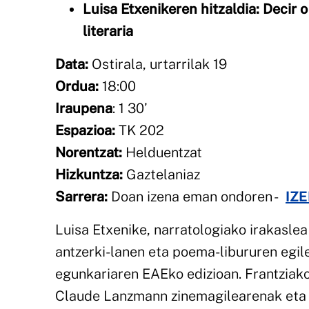
Luisa Etxenikeren hitzaldia: Decir o
literaria
Data:
Ostirala, urtarrilak 19
Ordua:
18:00
Iraupena
: 1 30’
Espazioa:
TK 202
Norentzat:
Helduentzat
Hizkuntza:
Gaztelaniaz
Sarrera:
Doan izena eman ondoren -
IZ
Luisa Etxenike, narratologiako irakaslea 
antzerki-lanen eta poema-libururen egile
egunkariaren EAEko edizioan. Frantziako 
Claude Lanzmann zinemagilearenak eta 