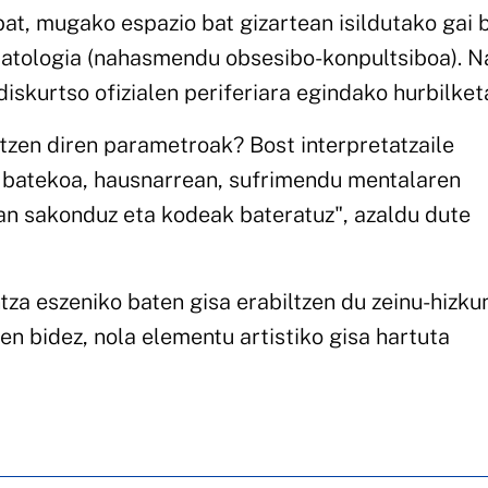
bat, mugako espazio bat gizartean isildutako gai 
matologia (nahasmendu obsesibo-konpultsiboa). N
skurtso ofizialen periferiara egindako hurbilket
rtzen diren parametroak? Bost interpretatzaile
n batekoa, hausnarrean, sufrimendu mentalaren
an sakonduz eta kodeak bateratuz", azaldu dute
za eszeniko baten gisa erabiltzen du zeinu-hizku
ten bidez, nola elementu artistiko gisa hartuta