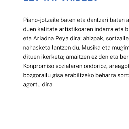
Piano- jotzaile baten eta dantzari baten 
duen kalitate artistikoaren indarra eta 
eta Ariadna Peya dira: ahizpak, sortzail
nahasketa lantzen du. Musika eta mugim
dituen ikerketa; amaitzen ez den eta ber
Konpromiso sozialaren ondorioz, areagot
bozgorailu gisa erabiltzeko beharra sort
agertu dira.