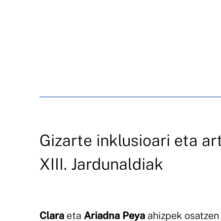
Gizarte inklusioari eta a
XIII. Jardunaldiak
Clara
eta
Ariadna Peya
ahizpek osatzen