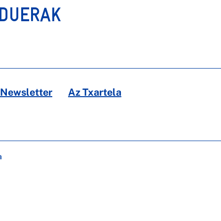
RDUERAK
Newsletter
Az Txartela
a