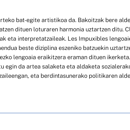
arteko bat-egite artistikoa da. Bakoitzak bere alde
batzen dituen loturaren harmonia uztartzen ditu. C
eak eta interpretatzaileak. Les Impuxibles lengoai
endua beste diziplina eszeniko batzuekin uztartz
ezko lengoaia eraikitzera eraman dituen ikerketa
u egin da artea salaketa eta aldaketa sozialerak
zaileengan, eta berdintasunerako politikaren ald