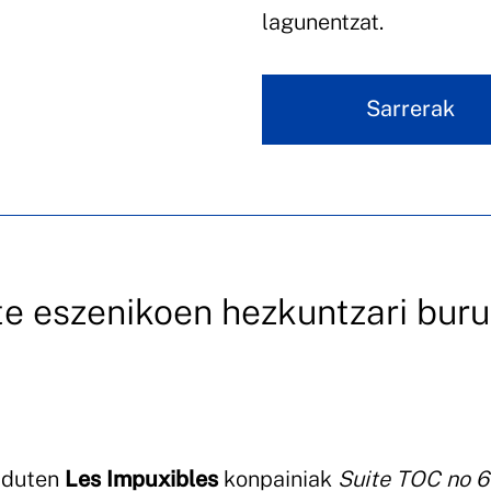
lagunentzat.
Sarrerak
rte eszenikoen hezkuntzari bur
 duten
Les Impuxibles
konpainiak
Suite TOC no 6