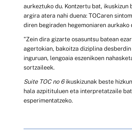
aurkeztuko du. Kontzertu bat, ikuskizun 
argira atera nahi duena: TOCaren sinto
diren begiraden hegemoniaren aurkako di
"Zein dira gizarte osasuntsu batean eza
agertokian, bakoitza diziplina desberdi
inguruan, lengoaia eszenikoen nahasket
sortzaileek.
Suite TOC no 6
ikuskizunak beste hizkunt
hala azpitituluen eta interpretatzaile ba
esperimentatzeko.