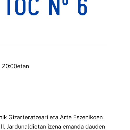
 TOC Nº 6
, 20:00etan
nik Gizarteratzeari eta Arte Eszenikoen
III. Jardunaldietan izena emanda dauden