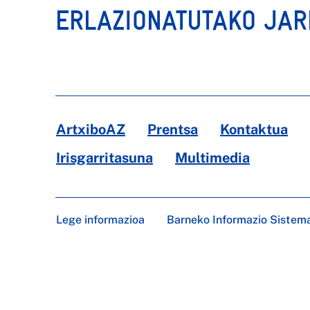
ERLAZIONATUTAKO JA
ArtxiboAZ
Prentsa
Kontaktua
Irisgarritasuna
Multimedia
Lege informazioa
Barneko Informazio Sistem