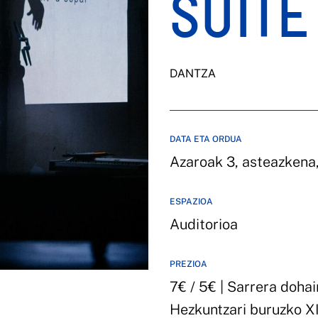
SUITE
DANTZA
DATA ETA ORDUA
Azaroak 3, asteazkena
ESPAZIOA
Auditorioa
PREZIOA
7€ / 5€ | Sarrera dohai
Hezkuntzari buruzko X