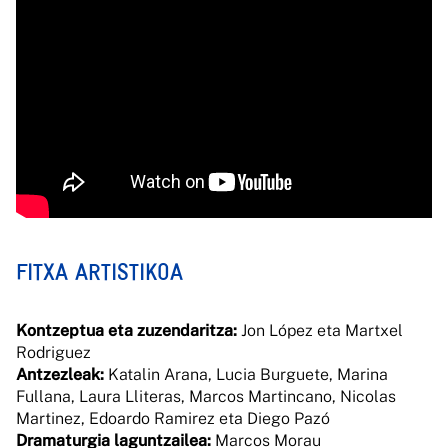
FITXA ARTISTIKOA
Kontzeptua eta zuzendaritza:
Jon López eta Martxel
Rodriguez
Antzezleak:
Katalin Arana, Lucia Burguete, Marina
Fullana, Laura Lliteras, Marcos Martincano, Nicolas
Martinez, Edoardo Ramirez eta Diego Pazó
Dramaturgia laguntzailea:
Marcos Morau