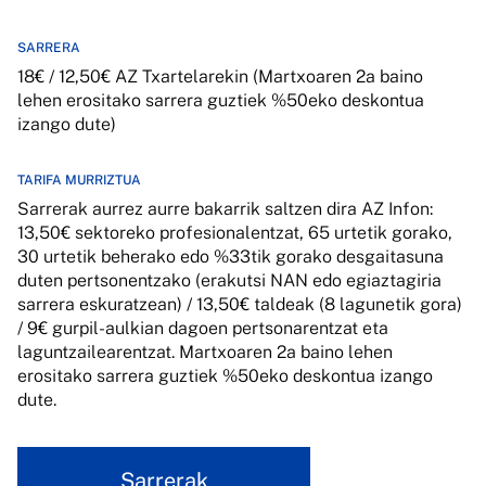
SARRERA
18€ / 12,50€ AZ Txartelarekin (Martxoaren 2a baino
lehen erositako sarrera guztiek %50eko deskontua
izango dute)
TARIFA MURRIZTUA
Sarrerak aurrez aurre bakarrik saltzen dira AZ Infon:
13,50€ sektoreko profesionalentzat, 65 urtetik gorako,
30 urtetik beherako edo %33tik gorako desgaitasuna
duten pertsonentzako (erakutsi NAN edo egiaztagiria
sarrera eskuratzean) / 13,50€ taldeak (8 lagunetik gora)
/ 9€ gurpil-aulkian dagoen pertsonarentzat eta
laguntzailearentzat. Martxoaren 2a baino lehen
erositako sarrera guztiek %50eko deskontua izango
dute.
Sarrerak