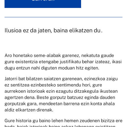
Ilusioa ez da jaten, baina elikatzen du .
Aro honetako seme-alabak garenez, nekatuta gaude
gure existentzia etengabe justifikatu behar izateaz, ikasi
dugu entzun nahi diguten moduan hitz egiten.
Jatorri bat bilatzen saiatzen garenean, ezinezkoa zaigu
ez sentitzea ezinbesteko sentimendu hori, gure
aurrekoen istorioak ezin ezagutu ditzakegula ikustean
agertzen dena. Beste gorputz batzuez eginda dauden
gorputzak gara, mendeetan barrena ezin konta ahala
aldiz elkartzen direnak.
Gure historia gu baino lehen hemen zeudenen bizitza ere
bada, haiek istorioak baino askoz lehenago existitzen