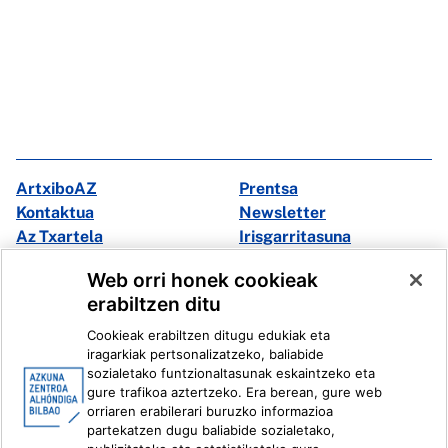
ArtxiboAZ
Prentsa
Kontaktua
Newsletter
Az Txartela
Irisgarritasuna
Multimedia
Web orri honek cookieak
erabiltzen ditu
Facebook
X
Cookieak erabiltzen ditugu edukiak eta
Instagram
Youtube
iragarkiak pertsonalizatzeko, baliabide
Linkedin
Ivoox
sozialetako funtzionaltasunak eskaintzeko eta
gure trafikoa aztertzeko. Era berean, gure web
orriaren erabilerari buruzko informazioa
Lege informazioa
Barneko Informazio Sistema
partekatzen dugu baliabide sozialetako,