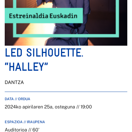
LED SILHOUETTE.
“HALLEY”
DANTZA
DATA // ORDUA
2024ko apirilaren 25a, osteguna // 19:00
ESPAZIOA // IRAUPENA
Auditorioa // 60'