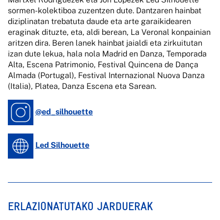
sormen-kolektiboa zuzentzen dute. Dantzaren hainbat
diziplinatan trebatuta daude eta arte garaikidearen
eraginak dituzte, eta, aldi berean, La Veronal konpainian
aritzen dira. Beren lanek hainbat jaialdi eta zirkuitutan
izan dute lekua, hala nola Madrid en Danza, Temporada
Alta, Escena Patrimonio, Festival Quincena de Dança
Almada (Portugal), Festival Internazional Nuova Danza
(Italia), Platea, Danza Escena eta Sarean.
@ed_silhouette
Led Silhouette
ERLAZIONATUTAKO JARDUERAK