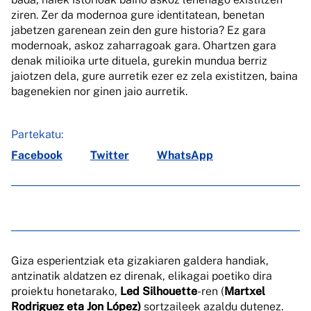
ziren. Zer da modernoa gure identitatean, benetan
jabetzen garenean zein den gure historia? Ez gara
modernoak, askoz zaharragoak gara. Ohartzen gara
denak milioika urte dituela, gurekin mundua berriz
jaiotzen dela, gure aurretik ezer ez zela existitzen, baina
bagenekien nor ginen jaio aurretik.
Partekatu:
Facebook
Twitter
WhatsApp
Giza esperientziak eta gizakiaren galdera handiak,
antzinatik aldatzen ez direnak, elikagai poetiko dira
proiektu honetarako,
Led Silhouette
-ren (
Martxel
Rodriguez eta Jon López)
sortzaileek azaldu dutenez.