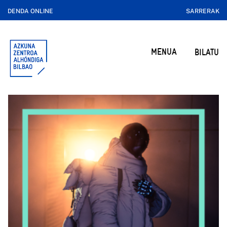
DENDA ONLINE
SARRERAK
MENUA
BILATU