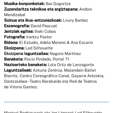
Musika-konponketak:
Ibai Gogortza
Zuzendaritza teknikoa eta argiztapena:
Andoni
Mendizabal
Soinua eta ikus-entzunezkoak:
Livory Barbez
Eszenografia:
David Pascual
Jantziak egitea:
Iñaki Cobos
Fotografia:
Irantzu Pastor
Bideoa:
El Estudio, Adela Moreno & Ana Escario
Ekoizpena:
Led Silhouette
Ekoizpena
laguntzailea:
Nagore Martínez
Banaketa:
Rocío Pindado, Portal 71
Nazioarteko banaketa:
Lola Ortiz de Lanzagorta
Laguntzaileak:
Azkuna Zentroa, Malandain Ballet
Biarritz, Centro Coreográfico Canal, Gayarre Antzokia,
Dantzalabea - Teatro Barakaldo eta Red de Teatros
de Vitoria Gasteiz.
Martxel Rodriguezek eta Jon Lópezek Led Silhouette