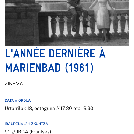
L'ANNÉE DERNIÈRE À
MARIENBAD (1961)
ZINEMA
DATA // ORDUA
Urtarrilak 18, osteguna // 17:30 eta 19:30
IRAUPENA // HIZKUNTZA
91’ // JBGA (Frantses)