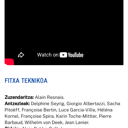
FITXA TEKNIKOA
Zuzendaritza:
Alain Resnais.
Antzezleak:
Delphine Seyrig, Giorgio Albertazzi, Sacha
Pitoëff, Françoise Bertin, Luce Garcia-Ville, Héléna
Kornel, Françoise Spira, Karin Toche-Mittler, Pierre
Barbaud, Wilhelm von Deek, Jean Lanier.