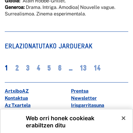
Gidoia:
Alain Robbe-Grillet.
Generoa
:
Drama. Intriga. Amodioa| Nouvelle vague.
Surrealismoa. Zinema esperimentala.
ERLAZIONATUTAKO JARDUERAK
1
2
3
4
5
6
...
13
14
ArtxiboAZ
Prentsa
Kontaktua
Newsletter
Az Txartela
Irisgarritasuna
Multimedia
Web orri honek cookieak
erabiltzen ditu
Facebook
X