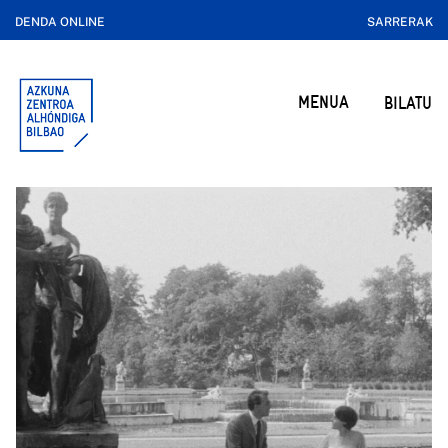
DENDA ONLINE
SARRERAK
MENUA
BILATU