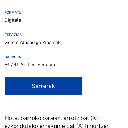
FORMATU
Digitala
ESPAZIOA
Golem Alhondiga Zinemak
SARRERA
5€ / 4€ Az Txartelarekin
Sarrerak
Hotel barroko batean, arrotz bat (X)
ezkondutako emakume bat (A) limurtzen