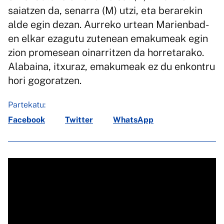
saiatzen da, senarra (M) utzi, eta berarekin
alde egin dezan. Aurreko urtean Marienbad-
en elkar ezagutu zutenean emakumeak egin
zion promesean oinarritzen da horretarako.
Alabaina, itxuraz, emakumeak ez du enkontru
hori gogoratzen.
Partekatu:
Facebook
Twitter
WhatsApp