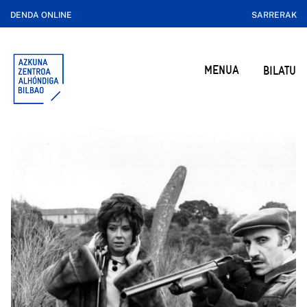
DENDA ONLINE
SARRERAK
MENUA
BILATU