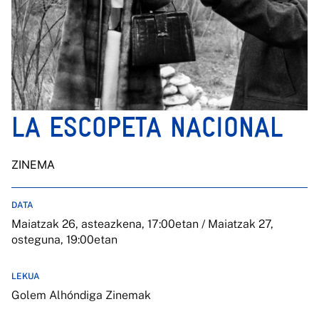
LA ESCOPETA NACIONAL
ZINEMA
DATA
Maiatzak 26, asteazkena, 17:00etan / Maiatzak 27,
osteguna, 19:00etan
LEKUA
Golem Alhóndiga Zinemak