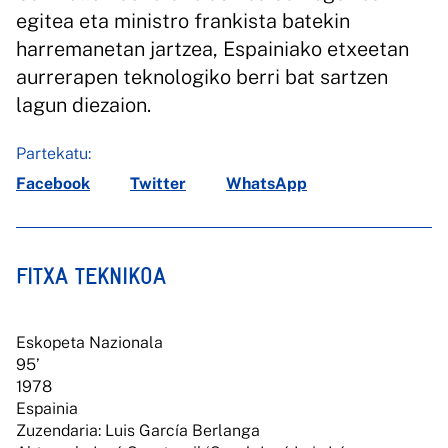
egitea eta ministro frankista batekin
harremanetan jartzea, Espainiako etxeetan
aurrerapen teknologiko berri bat sartzen
lagun diezaion.
Partekatu:
Facebook
Twitter
WhatsApp
FITXA TEKNIKOA
Eskopeta Nazionala
95’
1978
Espainia
Zuzendaria: Luis García Berlanga