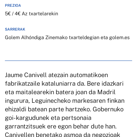
PREZIOA
5€ / 4€ Az txartelarekin
SARRERAK
Golem Alhóndiga Zinemako txarteldegian eta golem.es
Jaume Canivell atezain automatikoen
fabrikatzaile kataluniarra da. Bere idazkari
eta maitalearekin batera joan da Madril
ingurura, Leguinecheko markesaren finkan
ehizaldi batean parte hartzeko. Gobernuko
goi- kargudunek eta pertsonaia
garrantzitsuek ere egon behar dute han.
Canivellen benetako asmoa da negozioak