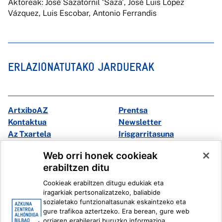
Aktoreak: José Sazatornil ‘Saza', José Luis López
Vázquez, Luis Escobar, Antonio Ferrandis
ERLAZIONATUTAKO JARDUERAK
ArtxiboAZ
Prentsa
Kontaktua
Newsletter
Az Txartela
Irisgarritasuna
Multimedia
Web orri honek cookieak
erabiltzen ditu
Facebook
X
Cookieak erabiltzen ditugu edukiak eta
Instagram
Youtube
iragarkiak pertsonalizatzeko, baliabide
Linkedin
Ivoox
sozialetako funtzionaltasunak eskaintzeko eta
gure trafikoa aztertzeko. Era berean, gure web
orriaren erabilerari buruzko informazioa