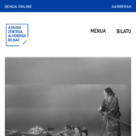
DENDA ONLINE
SARRERAK
MENUA
BILATU