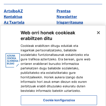
ArtxiboAZ
Prentsa
Kontaktua
Newsletter
Az Txartela
Irisgarritasuna
Multimedia
Web orri honek cookieak
erabiltzen ditu
Facebook
X
Cookieak erabiltzen ditugu edukiak eta
Instagram
Youtube
iragarkiak pertsonalizatzeko, baliabide
Linkedin
Ivoox
sozialetako funtzionaltasunak eskaintzeko eta
gure trafikoa aztertzeko. Era berean, gure web
orriaren erabilerari buruzko informazioa
Lege informazioa
Barneko Informazio Sistema
partekatzen dugu baliabide sozialetako,
publizitateko eta estatistiketako gure
hornitzaileekin. Horiek aukera izango dute
informazio hori zeuk eman diezun edo euren
zerbitzuak erabili dituzulako eskuratu duten
bestelako informazio batekin uztartzeko.
Cookie konfigurazioa