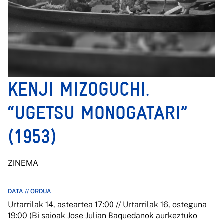
KENJI MIZOGUCHI.
“UGETSU MONOGATARI”
(1953)
ZINEMA
DATA // ORDUA
Urtarrilak 14, asteartea 17:00 // Urtarrilak 16, osteguna
19:00 (Bi saioak Jose Julian Baquedanok aurkeztuko