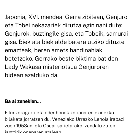
Japonia, XVI. mendea. Gerra zibilean, Genjuro
eta Tobei nekazariek dirutza egin nahi dute:
Genjurok, buztingile gisa, eta Tobeik, samurai
gisa. Biek ala biek alde batera utziko dituzte
emazteak, beren amets handinahiak
betetzeko. Gerrako beste biktima bat den
Lady Wakasa misteriotsua Genjuroren
bidean azalduko da.
Ba al zenekien…
Film zoragarri eta eder honek zorionaren ezinezko
bilaketa jorratzen du, Veneziako Urrezko Lehoia irabazi
zuen 1953an, eta Oscar sarietarako izendatu zuten
jantzirik onenaren atalean.