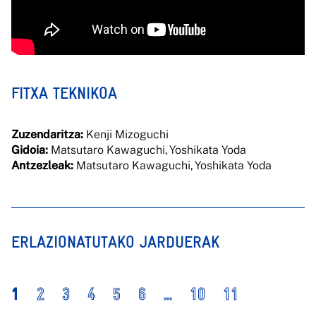
FITXA TEKNIKOA
Zuzendaritza:
Kenji Mizoguchi
Gidoia:
Matsutaro Kawaguchi, Yoshikata Yoda
Antzezleak:
Matsutaro Kawaguchi, Yoshikata Yoda
ERLAZIONATUTAKO JARDUERAK
1
2
3
4
5
6
...
10
11