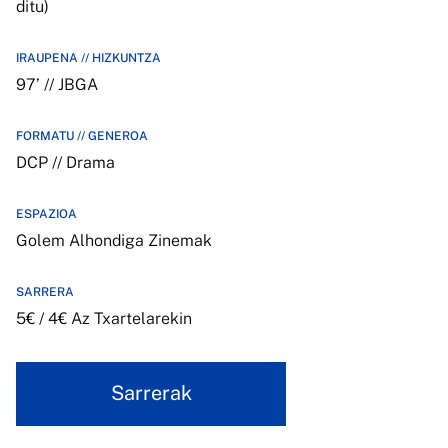
ditu)
IRAUPENA // HIZKUNTZA
97’ // JBGA
FORMATU // GENEROA
DCP // Drama
ESPAZIOA
Golem Alhondiga Zinemak
SARRERA
5€ / 4€ Az Txartelarekin
Sarrerak