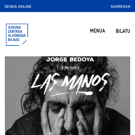
DENDA ONLINE
SARRERAK
MENUA
BILATU