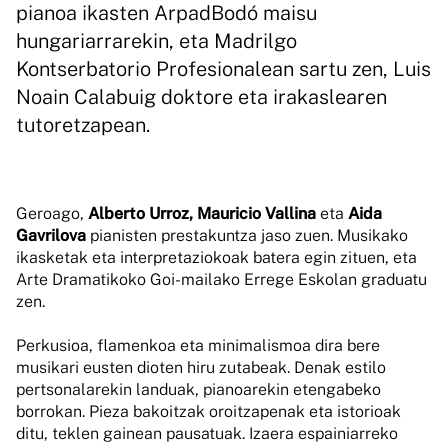
pianoa ikasten ArpadBodó maisu
hungariarrarekin, eta Madrilgo
Kontserbatorio Profesionalean sartu zen, Luis
Noain Calabuig doktore eta irakaslearen
tutoretzapean.
Geroago,
Alberto Urroz, Mauricio Vallina
eta
Aida
Gavrilova
pianisten prestakuntza jaso zuen. Musikako
ikasketak eta interpretaziokoak batera egin zituen, eta
Arte Dramatikoko Goi-mailako Errege Eskolan graduatu
zen.
Perkusioa, flamenkoa eta minimalismoa dira bere
musikari eusten dioten hiru zutabeak. Denak estilo
pertsonalarekin landuak, pianoarekin etengabeko
borrokan. Pieza bakoitzak oroitzapenak eta istorioak
ditu, teklen gainean pausatuak. Izaera espainiarreko