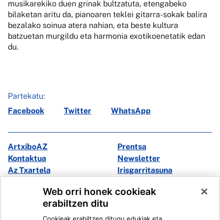
musikarekiko duen grinak bultzatuta, etengabeko
bilaketan aritu da, pianoaren teklei gitarra-sokak balira
bezalako soinua atera nahian, eta beste kultura
batzuetan murgildu eta harmonia exotikoenetatik edan
du.
Partekatu:
Facebook
Twitter
WhatsApp
ArtxiboAZ
Prentsa
Kontaktua
Newsletter
Az Txartela
Irisgarritasuna
Multimedia
Web orri honek cookieak
erabiltzen ditu
Facebook
X
Cookieak erabiltzen ditugu edukiak eta