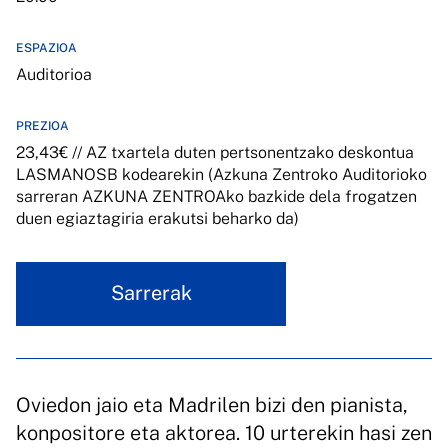
ESPAZIOA
Auditorioa
PREZIOA
23,43€ // AZ txartela duten pertsonentzako deskontua
LASMANOSB kodearekin (Azkuna Zentroko Auditorioko
sarreran AZKUNA ZENTROAko bazkide dela frogatzen
duen egiaztagiria erakutsi beharko da)
Sarrerak
Oviedon jaio eta Madrilen bizi den pianista,
konpositore eta aktorea. 10 urterekin hasi zen