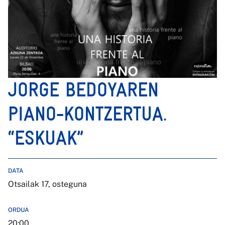
JORGE BEDOYAREN
PIANO-KONTZERTUA.
“ESKUAK”
DATA
Otsailak 17, osteguna
ORDUA
20:00