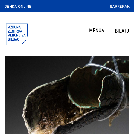
DENDA ONLINE
SARRERAK
MENUA
BILATU