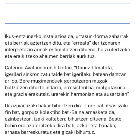
Ikus-entzunezko instalazioa da, urtasun-forma zaharrak
eta berriak aztertzen ditu, eta “erreala” deritzonaren
interpretazio arinak estimulatzen dituena, hura ulertzeko
eta eraikitzeko ahalmen berriak aurkituz.
Caterina Avataneoren hitzetan, “Gauez filmatuta,
igerilari sinkronizatu talde bat igerileku batean dantzan
ari da. Bere mugimenduek gorputzaren mugak
bultzatzen dituzte indarra, erresistentzia, malgutasuna
eta grazia erakutsiz, urarekin harmonian eta ausartzian”.
Ur azpian izaki bakar bihurtzen dira - Lore bat, itsas izaki
fin bat, gorputz kolektibo bat - Baina arnasketa da,
ezinbestean, izaki kaltebera bihurtzen dituena. Beste
behin ere azaleratzeko dira beti, azkar eta banaka,
arnasa berreskuratuz eta gizaki bihurtuz.