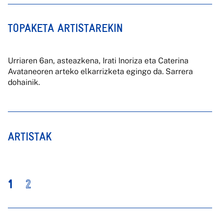
TOPAKETA ARTISTAREKIN
Urriaren 6an, asteazkena, Irati Inoriza eta Caterina
Avataneoren arteko elkarrizketa egingo da. Sarrera
dohainik.
ARTISTAK
1
2