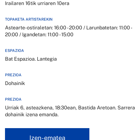
Irailaren 16tik urriaren 10era
TOPAKETA ARTISTAREKIN
Astearte-ostiraletan: 16:00 - 20:00 / Larunbatetan: 11:00 -
20:00 / Igandetan: 11:00 - 15:00
ESPAZIOA
Bat Espazioa. Lantegia
PREZIOA
Dohainik
PREZIOA
Urriak 6, asteazkena, 18:30ean, Bastida Aretoan. Sarrera
dohainik izena emanda.
Izen-ematea