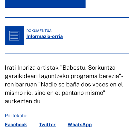
DOKUMENTUA
Informazio-orria
Irati Inoriza artistak "Babestu. Sorkuntza
garaikideari laguntzeko programa berezia"-
ren barruan "Nadie se baña dos veces en el
mismo río, sino en el pantano mismo"
aurkezten du.
Partekatu:
Facebook
Twitter
WhatsApp