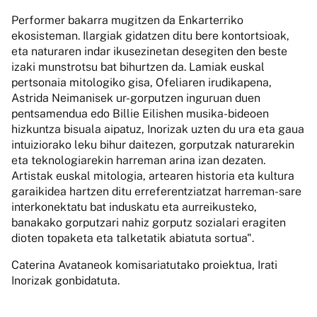
Performer bakarra mugitzen da Enkarterriko
ekosisteman. Ilargiak gidatzen ditu bere kontortsioak,
eta naturaren indar ikusezinetan desegiten den beste
izaki munstrotsu bat bihurtzen da. Lamiak euskal
pertsonaia mitologiko gisa, Ofeliaren irudikapena,
Astrida Neimanisek ur-gorputzen inguruan duen
pentsamendua edo Billie Eilishen musika-bideoen
hizkuntza bisuala aipatuz, Inorizak uzten du ura eta gaua
intuiziorako leku bihur daitezen, gorputzak naturarekin
eta teknologiarekin harreman arina izan dezaten.
Artistak euskal mitologia, artearen historia eta kultura
garaikidea hartzen ditu erreferentziatzat harreman-sare
interkonektatu bat induskatu eta aurreikusteko,
banakako gorputzari nahiz gorputz sozialari eragiten
dioten topaketa eta talketatik abiatuta sortua".
Caterina Avataneok komisariatutako proiektua, Irati
Inorizak gonbidatuta.