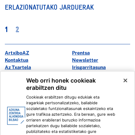
ERLAZIONATUTAKO JARDUERAK
1
2
ArtxiboAZ
Prentsa
Kontaktua
Newsletter
Az Txartela
Irisgarritasuna
Multimedia
Web orri honek cookieak
erabiltzen ditu
Facebook
X
Cookieak erabiltzen ditugu edukiak eta
Instagram
Youtube
iragarkiak pertsonalizatzeko, baliabide
Linkedin
Ivoox
sozialetako funtzionaltasunak eskaintzeko eta
gure trafikoa aztertzeko. Era berean, gure web
orriaren erabilerari buruzko informazioa
Lege informazioa
Barneko Informazio Sistema
partekatzen dugu baliabide sozialetako,
publizitateko eta estatistiketako gure