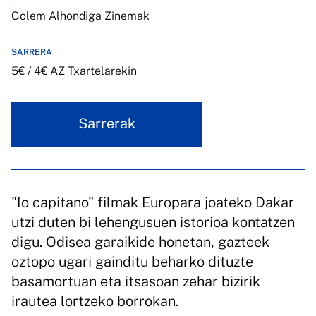
Golem Alhondiga Zinemak
SARRERA
5€ / 4€ AZ Txartelarekin
Sarrerak
"Io capitano" filmak Europara joateko Dakar
utzi duten bi lehengusuen istorioa kontatzen
digu. Odisea garaikide honetan, gazteek
oztopo ugari gainditu beharko dituzte
basamortuan eta itsasoan zehar bizirik
irautea lortzeko borrokan.