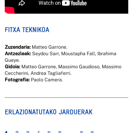
FITXA TEKNIKOA
Zuzendaria:
Matteo Garrone.
Antzezleak:
Seydou Sarr, Moustapha Fall, Ibrahima
Gueye.
Gidoia:
Matteo Garrone, Massimo Gaudioso, Massimo
Ceccherini, Andrea Tagliaferri.
Fotografia:
Paolo Camera.
ERLAZIONATUTAKO JARDUERAK