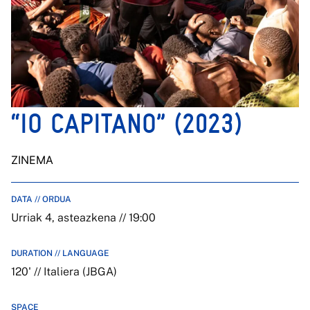
“IO CAPITANO” (2023)
ZINEMA
DATA // ORDUA
Urriak 4, asteazkena // 19:00
DURATION // LANGUAGE
120' // Italiera (JBGA)
SPACE