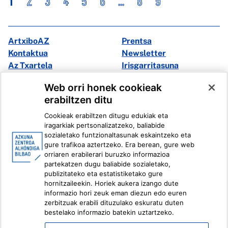
1
2
3
4
5
6
...
8
9
ArtxiboAZ
Prentsa
Kontaktua
Newsletter
Az Txartela
Irisgarritasuna
Multimedia
Web orri honek cookieak
erabiltzen ditu
Facebook
X
Cookieak erabiltzen ditugu edukiak eta
Instagram
Youtube
iragarkiak pertsonalizatzeko, baliabide
Linkedin
Ivoox
sozialetako funtzionaltasunak eskaintzeko eta
gure trafikoa aztertzeko. Era berean, gure web
orriaren erabilerari buruzko informazioa
Lege informazioa
Barneko Informazio Sistema
partekatzen dugu baliabide sozialetako,
publizitateko eta estatistiketako gure
hornitzaileekin. Horiek aukera izango dute
informazio hori zeuk eman diezun edo euren
zerbitzuak erabili dituzulako eskuratu duten
bestelako informazio batekin uztartzeko.