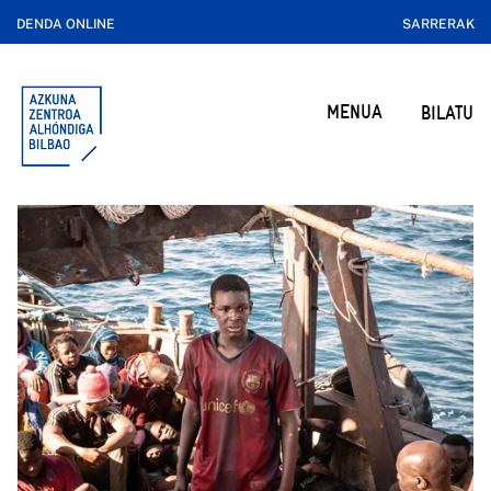
DENDA ONLINE
SARRERAK
MENUA
BILATU