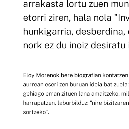
arrakasta lortu zuen mun
etorri ziren, hala nola "In
hunkigarria, desberdina, 
nork ez du inoiz desiratu
Eloy Morenok bere biografian kontatzen
aurrean eseri zen buruan ideia bat zuela:
gehiago eman zituen lana amaitzeko, mi
harrapatzen, laburbilduz: "nire bizitzaren
sortzeko".