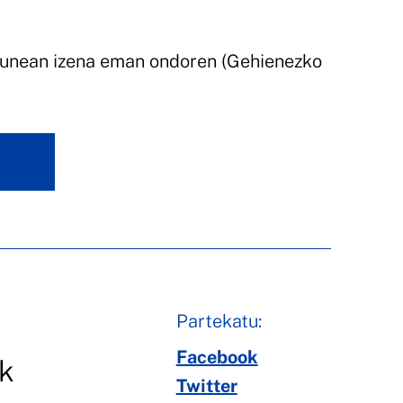
unean izena eman ondoren (Gehienezko
Partekatu:
Facebook
ik
Twitter