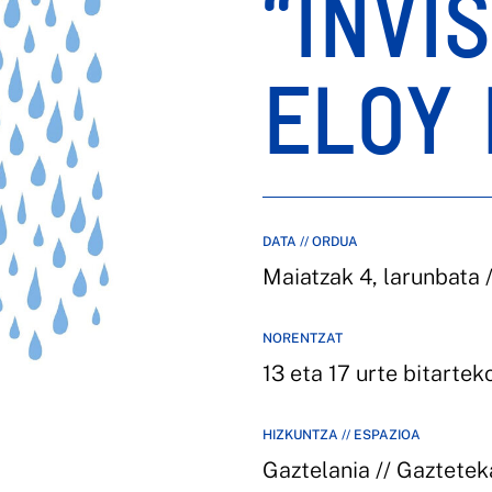
“INVIS
ELOY
DATA // ORDUA
Maiatzak 4, larunbata /
NORENTZAT
13 eta 17 urte bitarte
HIZKUNTZA // ESPAZIOA
Gaztelania // Gaztete