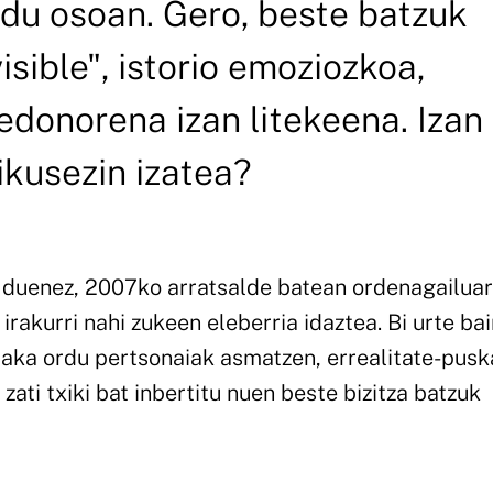
du osoan. Gero, beste batzuk
visible", istorio emoziozkoa,
edonorena izan litekeena. Izan 
 ikusezin izatea?
 duenez, 2007ko arratsalde batean ordenagailua
 irakurri nahi zukeen eleberria idaztea. Bi urte ba
laka ordu pertsonaiak asmatzen, errealitate-pus
 zati txiki bat inbertitu nuen beste bizitza batzuk