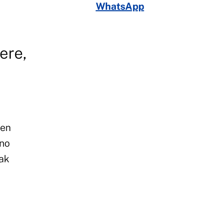
WhatsApp
ere,
ren
ino
kak