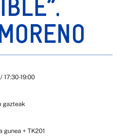
IBLE”.
 MORENO
/ 17:30-19:00
ko gazteak
ka gunea + TK201