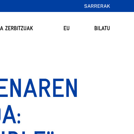
SARRERAK
TA ZERBITZUAK
EU
BILATU
ENAREN
A: