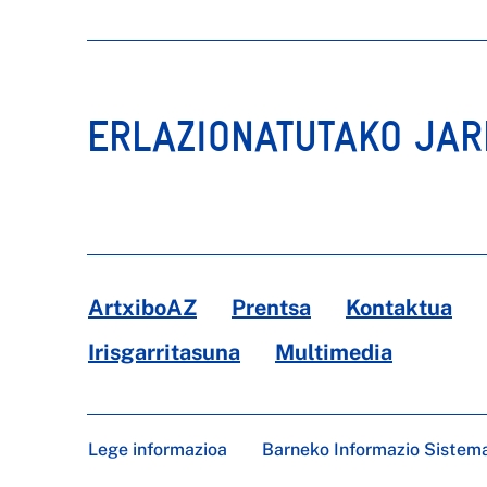
ERLAZIONATUTAKO JA
ArtxiboAZ
Prentsa
Kontaktua
Irisgarritasuna
Multimedia
Lege informazioa
Barneko Informazio Sistem