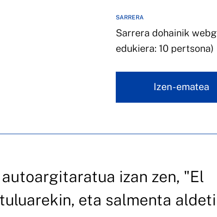
SARRERA
Sarrera dohainik webg
edukiera: 10 pertsona)
Izen-ematea
autoargitaratua izan zen, "El
ituluarekin, eta salmenta aldet