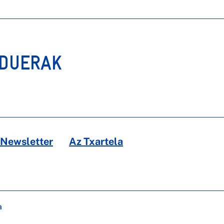
RDUERAK
Newsletter
Az Txartela
a