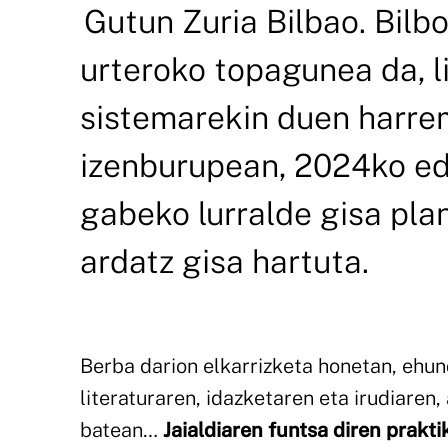
Gutun Zuria Bilbao. Bilb
urteroko topagunea da, l
sistemarekin duen harrem
izenburupean, 2024ko ed
gabeko lurralde gisa pla
ardatz gisa hartuta.
Berba darion elkarrizketa honetan, ehun
literaturaren, idazketaren eta irudiaren
batean…
Jaialdiaren funtsa diren prakt