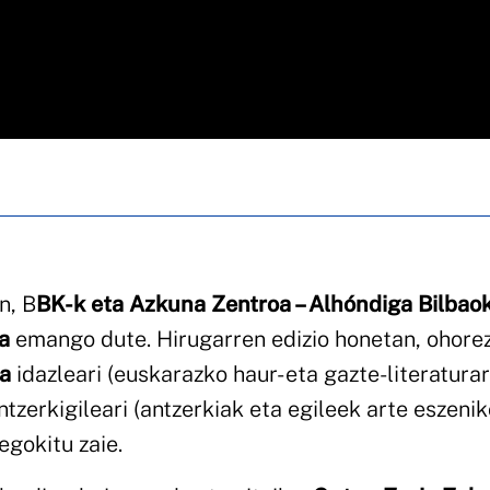
n, B
BK-k eta Azkuna Zentroa – Alhóndiga Bilbao
a
emango dute. Hirugarren edizio honetan, ohore
a
idazleari (euskarazko haur- eta gazte-literatura
tzerkigileari (antzerkiak eta egileek arte eszenik
egokitu zaie.