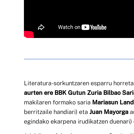
Literatura-sorkuntzaren esparru horreta
aurten ere BBK Gutun Zuria Bilbao Sari
makilaren formako saria
Mariasun Land
berritzaile handiari) eta
Juan Mayorga
an
egindako ekarpena irudikatzen duenari) 