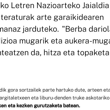
oko Letren Nazioarteko Jaialdia
iteraturak arte garaikidearen
anaz jarduteko. "Berba dariol
izioa mugarik eta aukera-mug
nteatzen da, hitza eta topaketa
dik gora sortzailek parte hartuko dute, arteen et
, argitaletxeen eta liburu-denden truke askotariko
iken eta kezken gurutzaketa batean.