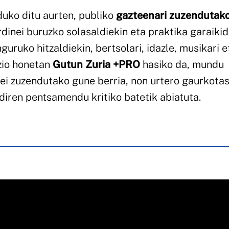
duko ditu aurten, publiko
gazteenari zuzendutak
dinei buruzko solasaldiekin eta praktika garaiki
guruko hitzaldiekin, bertsolari, idazle, musikari e
izio honetan
Gutun Zuria +PRO
hasiko da, mundu
leei zuzendutako gune berria, non urtero gaurkot
 diren pentsamendu kritiko batetik abiatuta.