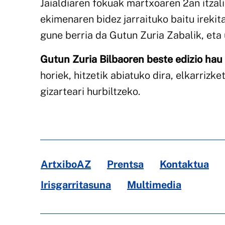
Jaialdiaren fokuak martxoaren 2an itzalik
ekimenaren bidez jarraituko baitu irekita
gune berria da Gutun Zuria Zabalik, eta 
Gutun Zuria Bilbaoren beste edizio hau
horiek, hitzetik abiatuko dira, elkarriz
gizarteari hurbiltzeko.
ArtxiboAZ
Prentsa
Kontaktua
Irisgarritasuna
Multimedia