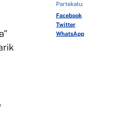
Partekatu:
Facebook
Twitter
a"
WhatsApp
arik
a