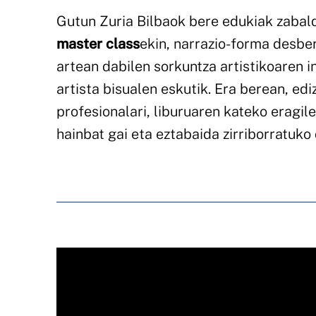
Gutun Zuria Bilbaok bere edukiak zabal
master class
ekin, narrazio-forma desber
artean dabilen sorkuntza artistikoaren in
artista bisualen eskutik. Era berean, ed
profesionalari, liburuaren kateko eragi
hainbat gai eta eztabaida zirriborratuko