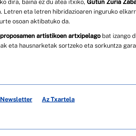
o dira, baina ez du atea itxiko,
Gutun Zuria Zaba
. Letren eta letren hibridazioaren inguruko elkarr
urte osoan aktibatuko da.
 proposamen artistikoen artxipelago
bat izango d
ketak eta hausnarketak sortzeko eta sorkuntza gar
Newsletter
Az Txartela