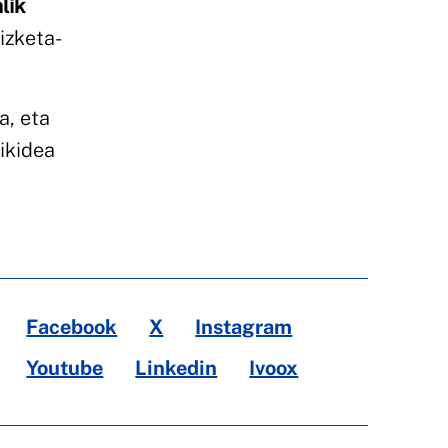
lik
izketa-
a, eta
aikidea
Facebook
X
Instagram
Youtube
Linkedin
Ivoox