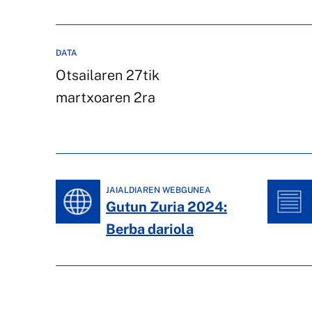
DATA
Otsailaren 27tik
martxoaren 2ra
JAIALDIAREN WEBGUNEA
Gutun Zuria 2024:
Berba dariola