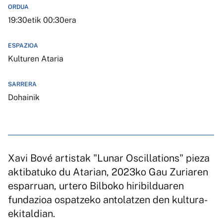
ORDUA
19:30etik 00:30era
ESPAZIOA
Kulturen Ataria
SARRERA
Dohainik
Xavi Bové artistak "Lunar Oscillations" pieza
aktibatuko du Atarian, 2023ko Gau Zuriaren
esparruan, urtero Bilboko hiribilduaren
fundazioa ospatzeko antolatzen den kultura-
ekitaldian.