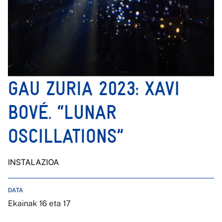
GAU ZURIA 2023: XAVI
BOVÉ. “LUNAR
OSCILLATIONS”
INSTALAZIOA
DATA
Ekainak 16 eta 17