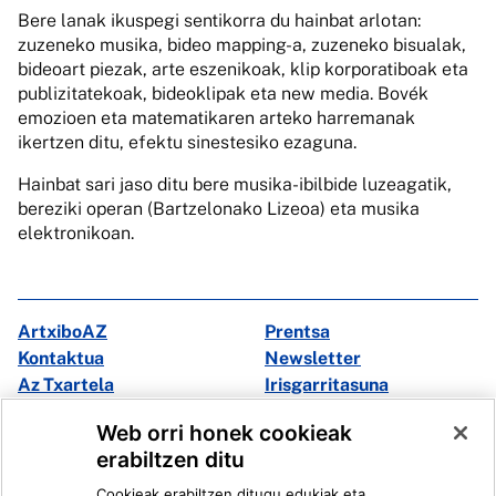
Bere lanak ikuspegi sentikorra du hainbat arlotan:
zuzeneko musika, bideo mapping-a, zuzeneko bisualak,
bideoart piezak, arte eszenikoak, klip korporatiboak eta
publizitatekoak, bideoklipak eta new media. Bovék
emozioen eta matematikaren arteko harremanak
ikertzen ditu, efektu sinestesiko ezaguna.
Hainbat sari jaso ditu bere musika-ibilbide luzeagatik,
bereziki operan (Bartzelonako Lizeoa) eta musika
elektronikoan.
ArtxiboAZ
Prentsa
Kontaktua
Newsletter
Az Txartela
Irisgarritasuna
Multimedia
Web orri honek cookieak
erabiltzen ditu
Facebook
X
Cookieak erabiltzen ditugu edukiak eta