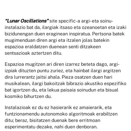
“Lunar Oscillations”
site specific-a argi- eta soinu-
instalazio bat da, ilargiak itsaso eta ozeanoetan eta izaki
bizidunengan duen eraginean inspiratua. Pertsona batek
mugimenduan diren argi eta itzalen jolas batekin
espazioa eraldatzen duenean senti ditzakeen
sentsazioak aztertzen ditu.
Espazioa mugitzen ari diren izarrez beteta dago, argi-
izpiak dituzten puntu zuriez, eta hainbat ilargi argitzen
dira lurrerantz jaitsi ahala. Pieza osatzen duen hari
musikalean, ilargi bakoitzak bibrazio akustiko espezifiko
bat igortzen du, eta lekua paisaia soinudun eta bisual
kosmiko bihurtzen du.
Instalazioak ez du ez hasierarik ez amaierarik, eta
funtzionamendu autonomoko algoritmoak erabiltzen
ditu; beraz, bisitatzen duenak bere erritmoan
esperimentatu dezake, nahi duen denboran.