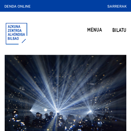
DENDA ONLINE
SARRERAK
MENUA
BILATU