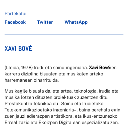
Partekatu:
Facebook
Twitter
WhatsApp
XAVI BOVÉ
(Lleida, 1978) Irudi- eta soinu-ingeniaria.
Xavi Bové
ren
karrera diziplina bisualen eta musikalen arteko
harremanean oinarritu da.
Musikagile bisuala da, eta artea, teknologia, irudia eta
musika lotzen dituzten proiektuak zuzentzen ditu.
Prestakuntza teknikoa du –Soinu eta Irudietako
Telekomunikazioetako ingeniaria–, baina berehala egin
zuen jauzi adierazpen artistikora, eta Ikus-entzunezko
Errealizazio eta Ekoizpen Digitalean espezializatu zen.