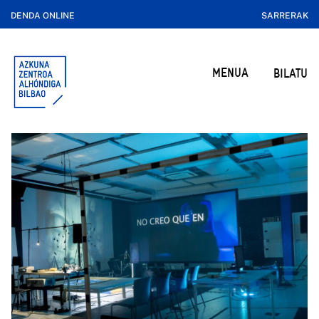
DENDA ONLINE
SARRERAK
MENUA
BILATU