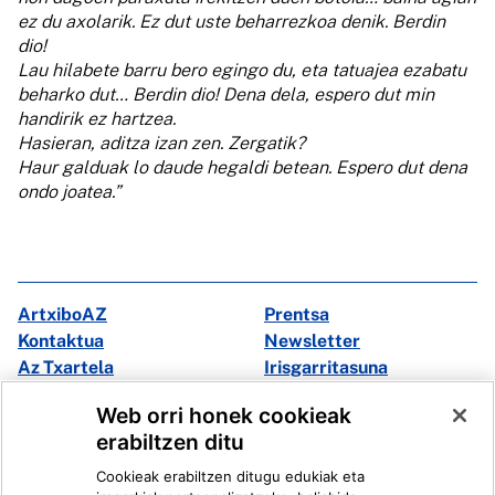
ez du axolarik. Ez dut uste beharrezkoa denik. Berdin
dio!
Lau hilabete barru bero egingo du, eta tatuajea ezabatu
beharko dut… Berdin dio! Dena dela, espero dut min
handirik ez hartzea.
Hasieran, aditza izan zen. Zergatik?
Haur galduak lo daude hegaldi betean. Espero dut dena
ondo joatea.”
ArtxiboAZ
Prentsa
Kontaktua
Newsletter
Az Txartela
Irisgarritasuna
Multimedia
Web orri honek cookieak
erabiltzen ditu
Facebook
X
Cookieak erabiltzen ditugu edukiak eta
Instagram
Youtube