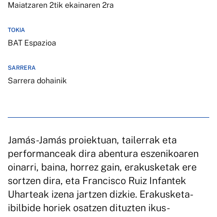
Maiatzaren 2tik ekainaren 2ra
TOKIA
BAT Espazioa
SARRERA
Sarrera dohainik
Jamás-Jamás proiektuan, tailerrak eta
performanceak dira abentura eszenikoaren
oinarri, baina, horrez gain, erakusketak ere
sortzen dira, eta Francisco Ruiz Infantek
Uharteak izena jartzen dizkie. Erakusketa-
ibilbide horiek osatzen dituzten ikus-