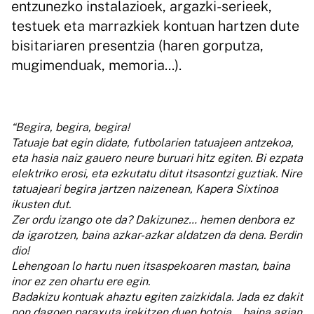
entzunezko instalazioek, argazki-serieek,
testuek eta marrazkiek kontuan hartzen dute
bisitariaren presentzia (haren gorputza,
mugimenduak, memoria...).
“Begira, begira, begira!
Tatuaje bat egin didate, futbolarien tatuajeen antzekoa,
eta hasia naiz gauero neure buruari hitz egiten. Bi ezpata
elektriko erosi, eta ezkutatu ditut itsasontzi guztiak. Nire
tatuajeari begira jartzen naizenean, Kapera Sixtinoa
ikusten dut.
Zer ordu izango ote da? Dakizunez… hemen denbora ez
da igarotzen, baina azkar-azkar aldatzen da dena. Berdin
dio!
Lehengoan lo hartu nuen itsaspekoaren mastan, baina
inor ez zen ohartu ere egin.
Badakizu kontuak ahaztu egiten zaizkidala. Jada ez dakit
non dagoen paraxuta irekitzen duen botoia… baina agian