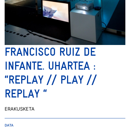
FRANCISCO RUIZ DE
INFANTE. UHARTEA :
“REPLAY // PLAY //
REPLAY “
ERAKUSKETA
DATA