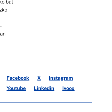
ko bat
ezko
a
-
tan
Facebook
X
Instagram
Youtube
Linkedin
Ivoox