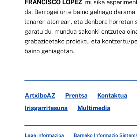
FRANCISCO LÓPEZ
musika esperimenta
da. Berrogei urte baino gehiago darama
lanaren alorrean, eta denbora horretan 
garatu du, mundua sakonki entzutea oinar
grabazioetako proiektu eta kontzertu/pe
baino gehiagotan.
ArtxiboAZ
Prentsa
Kontaktua
Irisgarritasuna
Multimedia
Lege informazioa
Barneko Informazio Sistem