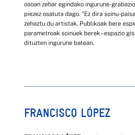
osoan zehar egindako ingurune-grabazio o
piezez osatuta dago. "Ez dira soinu-pais
zehaztu du artistak. Publikoak bere esp
parametroak soinuek berek –espazio gisa 
dituzten ingurune batean.
FRANCISCO LÓPEZ