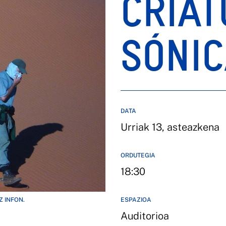
CRIA
SÓNI
DATA
Urriak 13, asteazkena
ORDUTEGIA
18:30
 INFON.
ESPAZIOA
Auditorioa