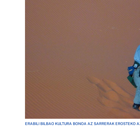
ERABILI BILBAO KULTURA BONOA AZ SARRERAK EROSTEKO AZ