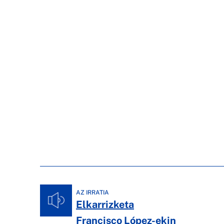
AZ IRRATIA
Elkarrizketa
Francisco López-ekin