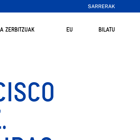
SARRERAK
TA ZERBITZUAK
EU
BILATU
CISCO
.