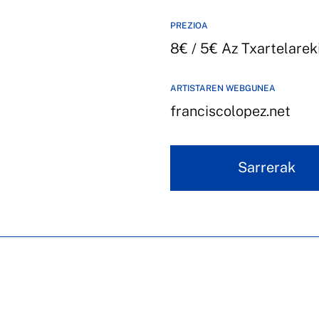
PREZIOA
8€ / 5€ Az Txartelarek
ARTISTAREN WEBGUNEA
franciscolopez.net
Sarrerak