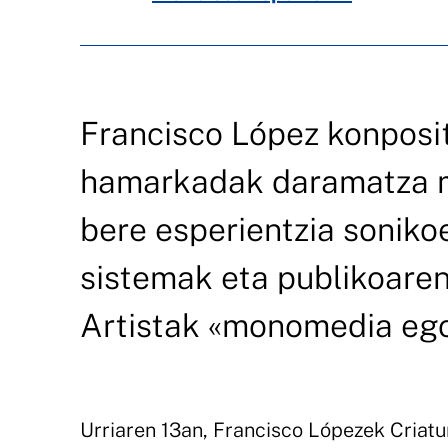
Francisco López konposit
hamarkadak daramatza mu
bere esperientzia soniko
sistemak eta publikoaren
Artistak «monomedia egoe
Urriaren 13an, Francisco Lópezek Criatu