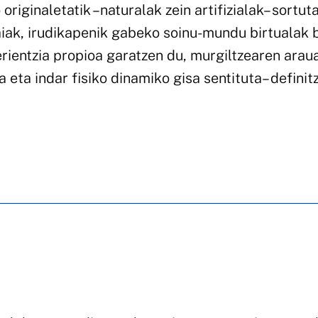
riginaletatik –naturalak zein artifizialak– sortut
aiak, irudikapenik gabeko soinu-mundu birtualak b
erientzia propioa garatzen du, murgiltzearen arau
eta indar fisiko dinamiko gisa sentituta– definit