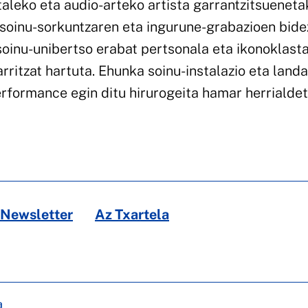
leko eta audio-arteko artista garrantzitsueneta
 soinu-sorkuntzaren eta ingurune-grabazioen bid
soinu-unibertso erabat pertsonala eta ikonoklast
ritzat hartuta. Ehunka soinu-instalazio eta landa
rformance egin ditu hirurogeita hamar herrialde
Newsletter
Az Txartela
a