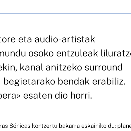
ore eta audio-artistak
ndu osoko entzuleak liluratz
ekin, kanal anitzeko surround
 begietarako bendak erabiliz.
ra» esaten dio horri.
ras Sónicas kontzertu bakarra eskainiko du: plan