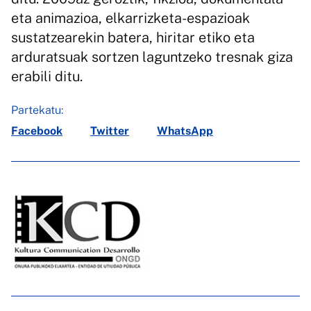
eta animazioa, elkarrizketa-espazioak
sustatzearekin batera, hiritar etiko eta
arduratsuak sortzen laguntzeko tresnak giza
erabili ditu.
Partekatu:
Facebook
Twitter
WhatsApp