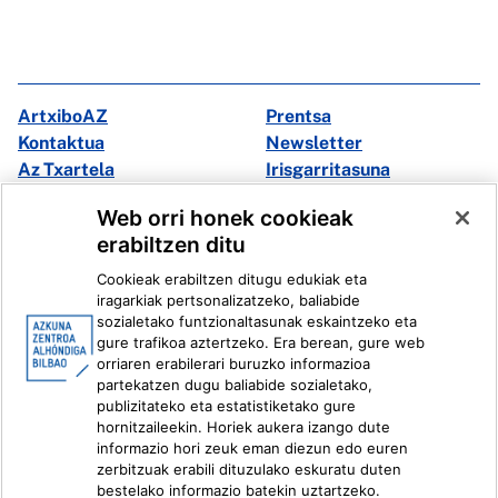
ArtxiboAZ
Prentsa
Kontaktua
Newsletter
Az Txartela
Irisgarritasuna
Multimedia
Web orri honek cookieak
erabiltzen ditu
Facebook
X
Cookieak erabiltzen ditugu edukiak eta
Instagram
Youtube
iragarkiak pertsonalizatzeko, baliabide
Linkedin
Ivoox
sozialetako funtzionaltasunak eskaintzeko eta
gure trafikoa aztertzeko. Era berean, gure web
orriaren erabilerari buruzko informazioa
Lege informazioa
Barneko Informazio Sistema
partekatzen dugu baliabide sozialetako,
publizitateko eta estatistiketako gure
hornitzaileekin. Horiek aukera izango dute
informazio hori zeuk eman diezun edo euren
zerbitzuak erabili dituzulako eskuratu duten
bestelako informazio batekin uztartzeko.