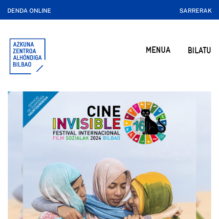
DENDA ONLINE
SARRERAK
MENUA
BILATU