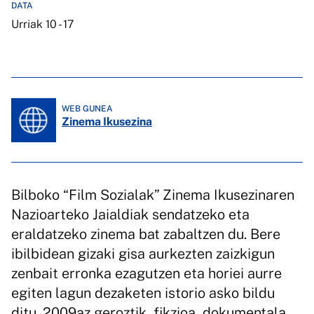
DATA
Urriak 10 - 17
WEB GUNEA
Zinema Ikusezina
Bilboko “Film Sozialak” Zinema Ikusezinaren
Nazioarteko Jaialdiak sendatzeko eta
eraldatzeko zinema bat zabaltzen du. Bere
ibilbidean gizaki gisa aurkezten zaizkigun
zenbait erronka ezagutzen eta horiei aurre
egiten lagun dezaketen istorio asko bildu
ditu. 2009az geroztik, fikzioa, dokumentala