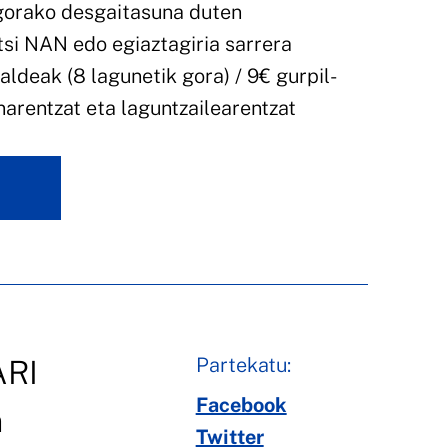
gorako desgaitasuna duten
si NAN edo egiaztagiria sarrera
aldeak (8 lagunetik gora) / 9€ gurpil-
arentzat eta laguntzailearentzat
Partekatu:
ARI
Facebook
n
Twitter