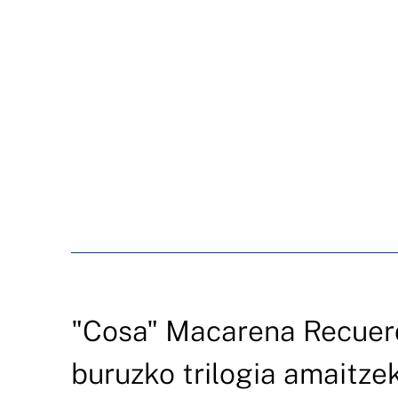
"Cosa" Macarena Recue
buruzko trilogia amaitzek