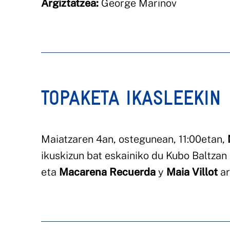
Argiztatzea:
George Marinov
TOPAKETA IKASLEEKIN
Maiatzaren 4an, ostegunean, 11:00etan,
ikuskizun bat eskainiko du Kubo Baltzan 
eta
Macarena Recuerda
y
Maia Villot
ar