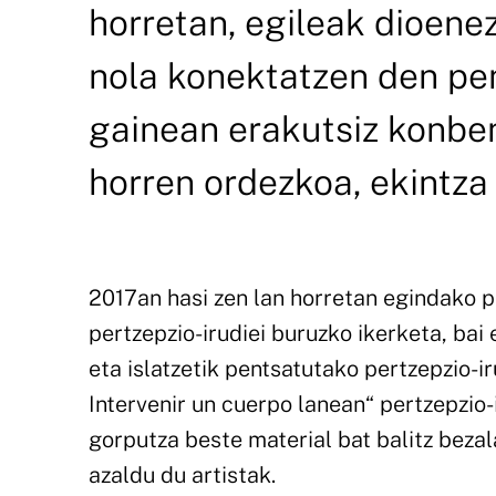
horretan, egileak dioenez
nola konektatzen den pen
gainean erakutsiz konben
horren ordezkoa, ekintza 
2017an hasi zen lan horretan egindako pi
pertzepzio-irudiei buruzko ikerketa, bai 
eta islatzetik pentsatutako pertzepzio-i
Intervenir un cuerpo lanean“ pertzepzio-
gorputza beste material bat balitz bezal
azaldu du artistak.