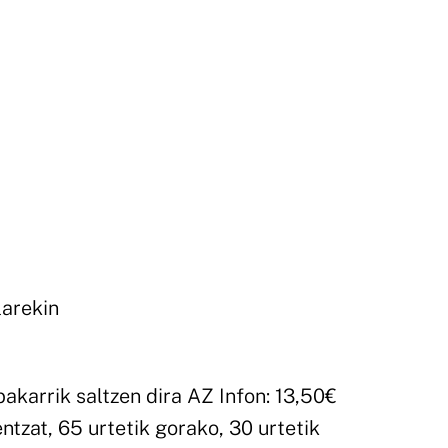
larekin
bakarrik saltzen dira AZ Infon: 13,50€
ntzat, 65 urtetik gorako, 30 urtetik