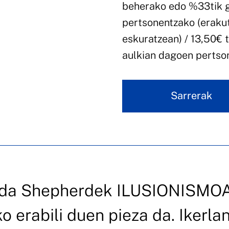
beherako edo %33tik 
pertsonentzako (erakut
eskuratzean) / 13,50€ t
aulkian dagoen pertson
Sarrerak
rda Shepherdek ILUSIONISMO
o erabili duen pieza da. Ikerla