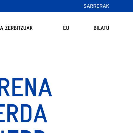
SARRERAK
TA ZERBITZUAK
EU
BILATU
RENA
ERDA