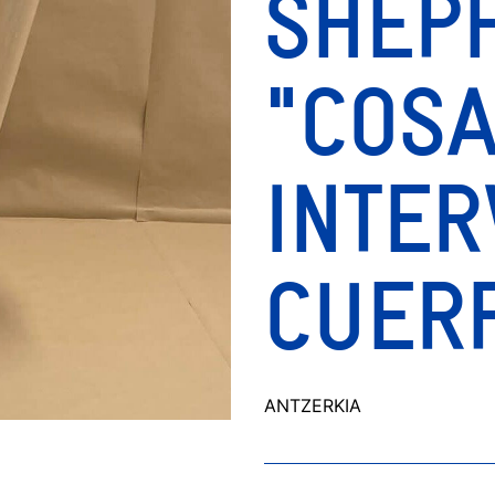
SHEP
"COSA
INTER
CUER
ANTZERKIA