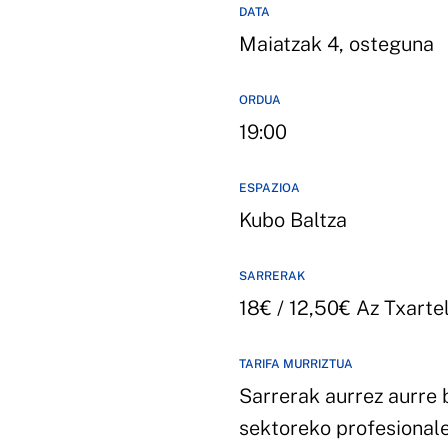
DATA
Maiatzak 4, osteguna
ORDUA
19:00
ESPAZIOA
Kubo Baltza
SARRERAK
18€ / 12,50€ Az Txarte
TARIFA MURRIZTUA
Sarrerak aurrez aurre 
sektoreko profesionale