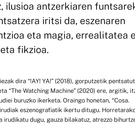
, ilusioa antzerkiaren funtsare
tsatzera iritsi da, eszenaren
tzioa eta magia, errealitatea 
eta fikzioa.
ezak dira “!AY! YA!” (2018), gorputzetik pentsatu
eta “The Watching Machine” (2020) ere, argitik, it
rudiei buruzko ikerketa. Oraingo honetan, “Cosa.
irudiak eszenografiatik ikertu ditugu. Horretarako
a irudikatu dugu, gauza bilakatuz, atrezzo bihurtz