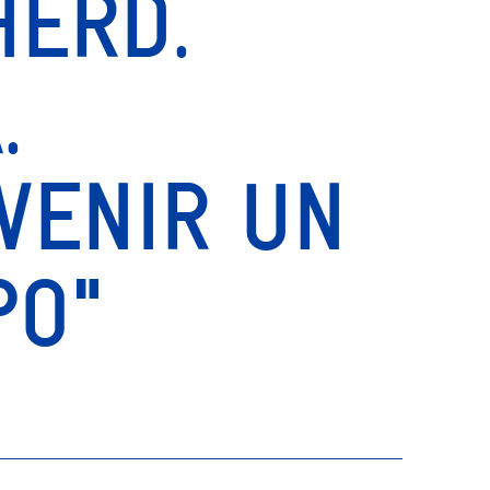
HERD.
.
VENIR UN
PO"