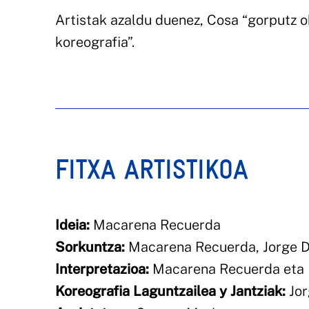
Artistak azaldu duenez, Cosa “gorputz o
koreografia”.
FITXA ARTISTIKOA
Ideia:
Macarena Recuerda
Sorkuntza:
Macarena Recuerda, Jorge Du
Interpretazioa:
Macarena Recuerda eta M
Koreografia Laguntzailea y Jantziak:
Jor