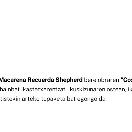
Macarena Recuerda Shepherd
bere obraren
“Co
hainbat ikastetxerentzat. Ikuskizunaren ostean, i
tistekin arteko topaketa bat egongo da.