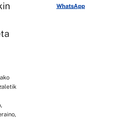
kin
WhatsApp
eta
tako
zaletik
,
eraino,