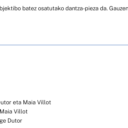
bjektibo batez osatutako dantza-pieza da. Gauze
tor eta Maia Villot
aia Villot
ge Dutor