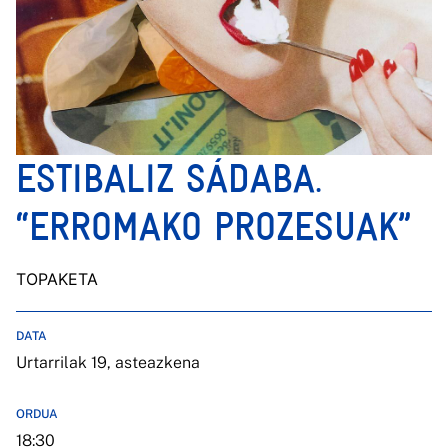
ESTIBALIZ SÁDABA.
“ERROMAKO PROZESUAK”
TOPAKETA
DATA
Urtarrilak 19, asteazkena
ORDUA
18:30