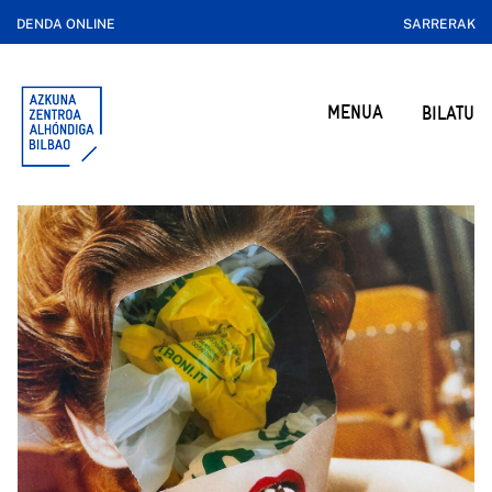
DENDA ONLINE
SARRERAK
MENUA
BILATU