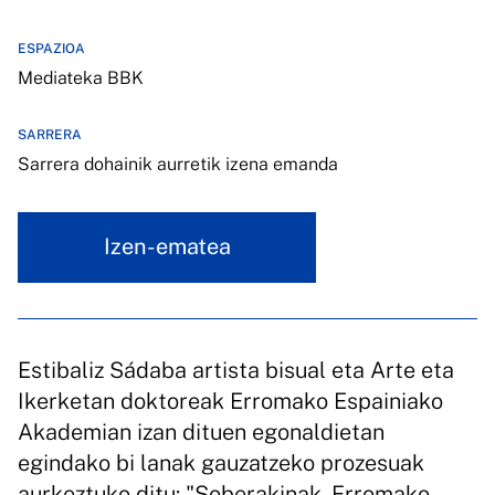
ESPAZIOA
Mediateka BBK
SARRERA
Sarrera dohainik aurretik izena emanda
Izen-ematea
Estibaliz Sádaba artista bisual eta Arte eta
Ikerketan doktoreak Erromako Espainiako
Akademian izan dituen egonaldietan
egindako bi lanak gauzatzeko prozesuak
aurkeztuko ditu: "Soberakinak. Erromako