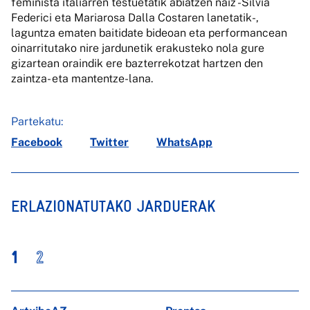
feminista italiarren testuetatik abiatzen naiz -Silvia
Federici eta Mariarosa Dalla Costaren lanetatik-,
laguntza ematen baitidate bideoan eta performancean
oinarritutako nire jardunetik erakusteko nola gure
gizartean oraindik ere bazterrekotzat hartzen den
zaintza- eta mantentze-lana.
Partekatu:
Facebook
Twitter
WhatsApp
ERLAZIONATUTAKO JARDUERAK
1
2