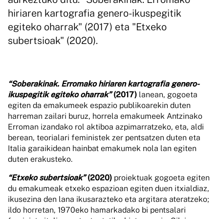
hiriaren kartografia genero-ikuspegitik
egiteko oharrak" (2017) eta "Etxeko
subertsioak" (2020).
“Soberakinak. Erromako hiriaren kartografia genero-
ikuspegitik egiteko oharrak”
(2017)
lanean, gogoeta
egiten da emakumeek espazio publikoarekin duten
harreman zailari buruz, horrela emakumeek Antzinako
Erroman izandako rol aktiboa azpimarratzeko, eta, aldi
berean, teorialari feministek zer pentsatzen duten eta
Italia garaikidean hainbat emakumek nola lan egiten
duten erakusteko.
“Etxeko subertsioak”
(2020)
proiektuak gogoeta egiten
du emakumeak etxeko espazioan egiten duen itxialdiaz,
ikusezina den lana ikusarazteko eta argitara ateratzeko;
ildo horretan, 1970eko hamarkadako bi pentsalari