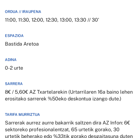
ORDUA // IRAUPENA
11:00, 11:30, 12:00, 12:30, 13:00, 13:30 // 30'
ESPAZIOA
Bastida Aretoa
ADINA
0-2 urte
SARRERA
8€ / 5,60€ AZ Txartelarekin (Urtarrilaren 16a baino lehen
erositako sarrerek %50eko deskontua izango dute.)
TARIFA MURRIZTUA
Sarrerak aurrez aurre bakarrik saltzen dira AZ Infon: 6€
sektoreko profesionalentzat, 65 urtetik gorako, 30
urtetik beherako edo %33tik gorako desgaitasuna duten