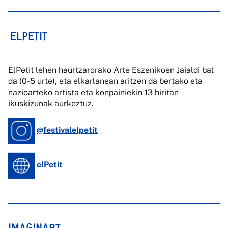
ELPETIT
ElPetit
lehen haurtzarorako Arte Eszenikoen Jaialdi bat
da (0-5 urte), eta elkarlanean aritzen da bertako eta
nazioarteko artista eta konpainiekin
13 hiritan
ikuskizunak aurkeztuz
.
@festivalelpetit
elPetit