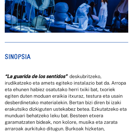
SINOPSIA
“La guarida de los sentidos”
deskubritzeko,
irudikatzeko eta amets egiteko instalazio bat da. Arropa
eta ehunen habiez osatutako herri txiki bat, txoriek
egiten duten moduan eraikia itxuraz, testura eta usain
desberdinetako materialekin. Bertan bizi diren bi izaki
erakutsiko dizkiguten ustekabez betea. Ezkutatzeko eta
munduari behatzeko leku bat. Besteen etxera
garamatzaten bideak, non kolore, musika eta zarata
arraroak aurkituko ditugun. Burkoak hizketan,