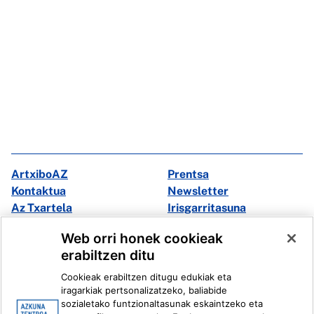
ArtxiboAZ
Prentsa
Kontaktua
Newsletter
Az Txartela
Irisgarritasuna
Multimedia
Web orri honek cookieak
erabiltzen ditu
Facebook
X
Cookieak erabiltzen ditugu edukiak eta
Instagram
Youtube
iragarkiak pertsonalizatzeko, baliabide
Linkedin
Ivoox
sozialetako funtzionaltasunak eskaintzeko eta