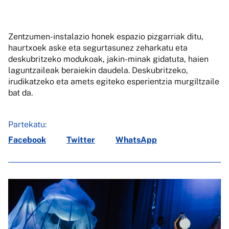
Zentzumen-instalazio honek espazio pizgarriak ditu,
haurtxoek aske eta segurtasunez zeharkatu eta
deskubritzeko modukoak, jakin-minak gidatuta, haien
laguntzaileak beraiekin daudela. Deskubritzeko,
irudikatzeko eta amets egiteko esperientzia murgiltzaile
bat da.
Partekatu:
Facebook
Twitter
WhatsApp