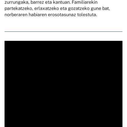
zurrungaka, barrez eta kantuan. Familiarekin
partekatzeko, erlaxatzeko eta gozatzeko gune bat,
norberaren habiaren erosotasunaz tolestuta.