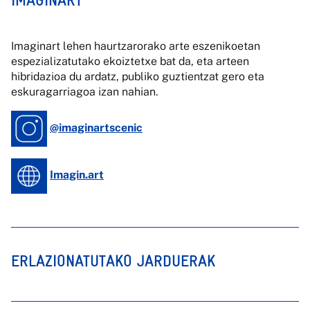
IMAGINART
Imaginart lehen haurtzarorako arte eszenikoetan
espezializatutako ekoiztetxe bat da, eta arteen
hibridazioa du ardatz, publiko guztientzat gero eta
eskuragarriagoa izan nahian.
@imaginartscenic
Imagin.art
ERLAZIONATUTAKO JARDUERAK