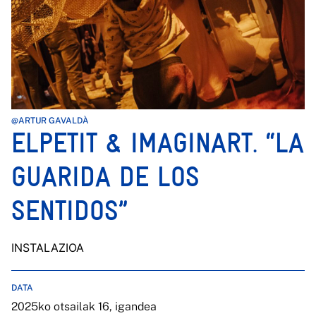
@ARTUR GAVALDÀ
ELPETIT & IMAGINART. “LA
GUARIDA DE LOS
SENTIDOS”
INSTALAZIOA
DATA
2025ko otsailak 16, igandea