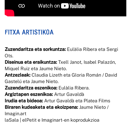
FITXA ARTISTIKOA
Zuzendaritza eta sorkuntza:
Eulàlia Ribera eta Sergi
Ots.
Diseinua eta eraikuntza:
Txell Janot, Isabel Palazón,
Miquel Ruiz eta Jaume Nieto.
Antzezleak:
Claudia Lizeth eta Gloria Román / David
Gastelú eta Jaume Nieto.
Zuzendaritza eszenikoa:
Eulàlia Ribera.
Argiztapen eszenikoa:
Artur Gavaldà
Irudia eta bideoa:
Artur Gavaldà eta Platea Films
Biraren kudeaketa eta ekoizpena:
Jaume Nieto /
Imagin.art
laSala | elPetit e Imaginart-en koprodukzioa