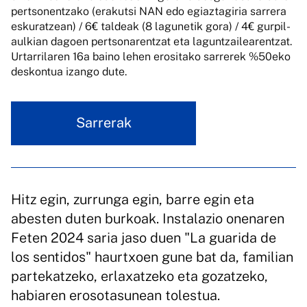
pertsonentzako (erakutsi NAN edo egiaztagiria sarrera
eskuratzean) / 6€ taldeak (8 lagunetik gora) / 4€ gurpil-
aulkian dagoen pertsonarentzat eta laguntzailearentzat.
Urtarrilaren 16a baino lehen erositako sarrerek %50eko
deskontua izango dute.
Sarrerak
Hitz egin, zurrunga egin, barre egin eta
abesten duten burkoak. Instalazio onenaren
Feten 2024 saria jaso duen "La guarida de
los sentidos" haurtxoen gune bat da, familian
partekatzeko, erlaxatzeko eta gozatzeko,
habiaren erosotasunean tolestua.