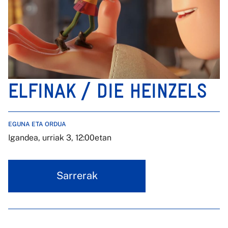
ELFINAK / DIE HEINZELS
EGUNA ETA ORDUA
Igandea, urriak 3, 12:00etan
Sarrerak