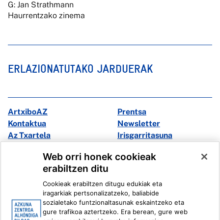
G: Jan Strathmann
Haurrentzako zinema
ERLAZIONATUTAKO JARDUERAK
ArtxiboAZ
Prentsa
Kontaktua
Newsletter
Az Txartela
Irisgarritasuna
Multimedia
Web orri honek cookieak
erabiltzen ditu
Facebook
X
Cookieak erabiltzen ditugu edukiak eta
Instagram
Youtube
iragarkiak pertsonalizatzeko, baliabide
Linkedin
Ivoox
sozialetako funtzionaltasunak eskaintzeko eta
gure trafikoa aztertzeko. Era berean, gure web