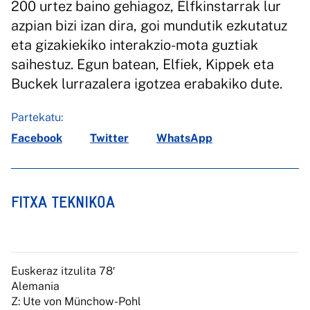
200 urtez baino gehiagoz, Elfkinstarrak lur
azpian bizi izan dira, goi mundutik ezkutatuz
eta gizakiekiko interakzio-mota guztiak
saihestuz. Egun batean, Elfiek, Kippek eta
Buckek lurrazalera igotzea erabakiko dute.
Partekatu:
Facebook
Twitter
WhatsApp
FITXA TEKNIKOA
Euskeraz itzulita 78′
Alemania
Z: Ute von Münchow-Pohl