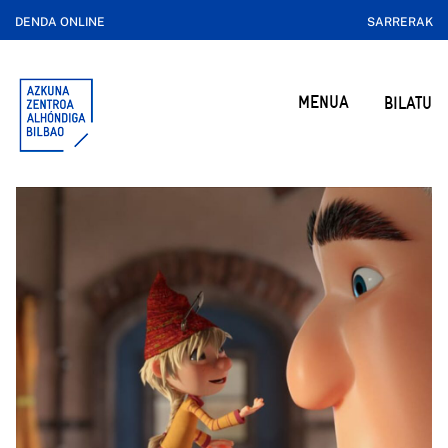
DENDA ONLINE
SARRERAK
MENUA
BILATU