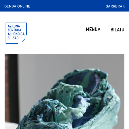
DENDA ONLINE
SARRERAK
MENUA
BILATU