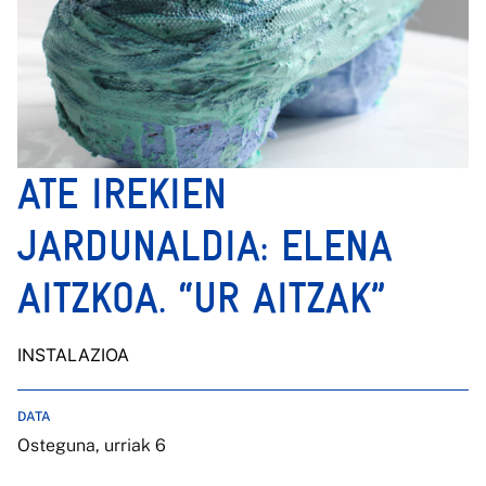
ATE IREKIEN
JARDUNALDIA: ELENA
AITZKOA. “UR AITZAK”
INSTALAZIOA
DATA
Osteguna, urriak 6