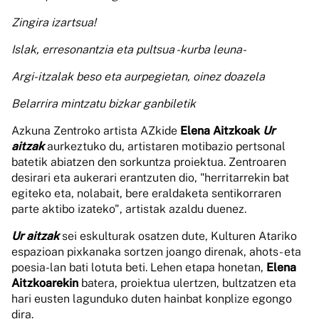
Zingira izartsua!
Islak, erresonantzia eta pultsua -kurba leuna-
Argi-itzalak beso eta aurpegietan, oinez doazela
Belarrira mintzatu bizkar ganbiletik
Azkuna Zentroko artista AZkide
Elena Aitzkoak
Ur
aitzak
aurkeztuko du, artistaren motibazio pertsonal
batetik abiatzen den sorkuntza proiektua. Zentroaren
desirari eta aukerari erantzuten dio, "herritarrekin bat
egiteko eta, nolabait, bere eraldaketa sentikorraren
parte aktibo izateko", artistak azaldu duenez.
Ur aitzak
sei eskulturak osatzen dute, Kulturen Atariko
espazioan pixkanaka sortzen joango direnak, ahots- eta
poesia-lan bati lotuta beti. Lehen etapa honetan,
Elena
Aitzkoarekin
batera, proiektua ulertzen, bultzatzen eta
hari eusten lagunduko duten hainbat konplize egongo
dira.