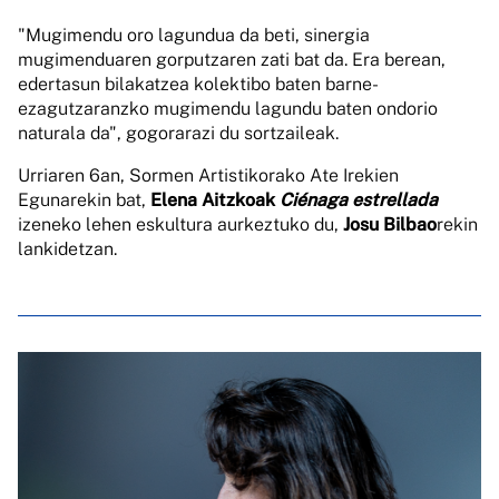
"Mugimendu oro lagundua da beti, sinergia
mugimenduaren gorputzaren zati bat da. Era berean,
edertasun bilakatzea kolektibo baten barne-
ezagutzaranzko mugimendu lagundu baten ondorio
naturala da", gogorarazi du sortzaileak.
Urriaren 6an, Sormen Artistikorako Ate Irekien
Egunarekin bat,
Elena Aitzkoak
Ciénaga estrellada
izeneko lehen eskultura aurkeztuko du,
Josu Bilbao
rekin
lankidetzan.