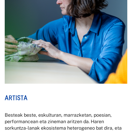
ARTISTA
Besteak beste, eskulturan, marrazketan, poesian,
performancean eta zineman aritzen da. Haren
sorkuntza-lanak ekosistema heterogeneo bat dira, eta