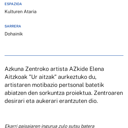
ESPAZIOA
Kulturen Ataria
SARRERA
Dohainik
Azkuna Zentroko artista AZkide Elena
Aitzkoak "Ur aitzak" aurkeztuko du,
artistaren motibazio pertsonal batetik
abiatzen den sorkuntza proiektua. Zentroaren
desirari eta aukerari erantzuten dio.
Ekarri paisaiaren ingurua zulo sutsu batera