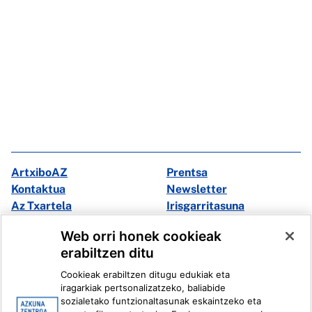
ArtxiboAZ
Prentsa
Kontaktua
Newsletter
Az Txartela
Irisgarritasuna
Multimedia
Web orri honek cookieak
erabiltzen ditu
Facebook
X
Cookieak erabiltzen ditugu edukiak eta
Instagram
Youtube
iragarkiak pertsonalizatzeko, baliabide
Linkedin
Ivoox
sozialetako funtzionaltasunak eskaintzeko eta