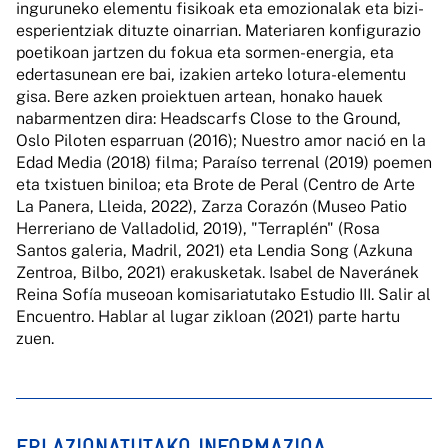
inguruneko elementu fisikoak eta emozionalak eta bizi-
esperientziak dituzte oinarrian. Materiaren konfigurazio
poetikoan jartzen du fokua eta sormen-energia, eta
edertasunean ere bai, izakien arteko lotura-elementu
gisa. Bere azken proiektuen artean, honako hauek
nabarmentzen dira: Headscarfs Close to the Ground,
Oslo Piloten esparruan (2016); Nuestro amor nació en la
Edad Media (2018) filma; Paraíso terrenal (2019) poemen
eta txistuen biniloa; eta Brote de Peral (Centro de Arte
La Panera, Lleida, 2022), Zarza Corazón (Museo Patio
Herreriano de Valladolid, 2019), "Terraplén" (Rosa
Santos galeria, Madril, 2021) eta Lendia Song (Azkuna
Zentroa, Bilbo, 2021) erakusketak. Isabel de Naveránek
Reina Sofía museoan komisariatutako Estudio III. Salir al
Encuentro. Hablar al lugar zikloan (2021) parte hartu
zuen.
ERLAZIONATUTAKO INFORMAZIOA