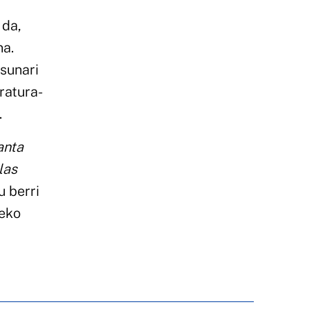
 da,
na.
asunari
ratura-
.
anta
las
 berri
teko