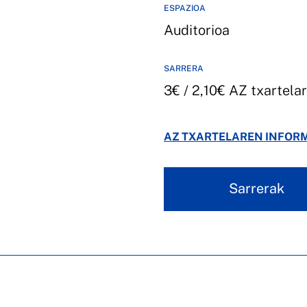
ESPAZIOA
Auditorioa
SARRERA
3€ / 2,10€ AZ txartela
AZ TXARTELAREN INFOR
Sarrerak