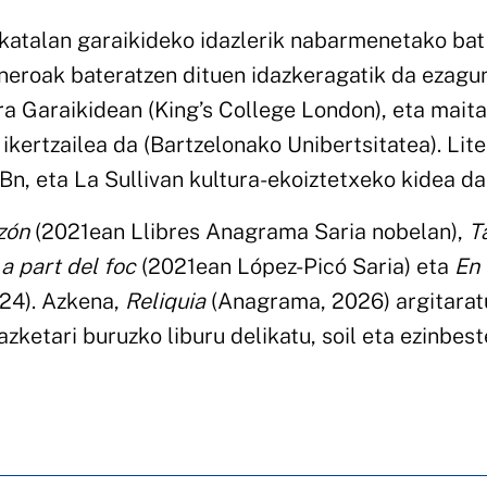
 katalan garaikideko idazlerik nabarmenetako bat
eneroak bateratzen dituen idazkeragatik da ezagu
ra Garaikidean (King’s College London), eta mait
ikertzailea da (Bartzelonako Unibertsitatea). Lite
UBn, eta La Sullivan kultura-ekoiztetxeko kidea da
zón
(2021ean Llibres Anagrama Saria nobelan),
T
a part del foc
(2021ean López-Picó Saria) eta
En 
24). Azkena,
Reliquia
(Anagrama, 2026) argitaratu
dazketari buruzko liburu delikatu, soil eta ezinbes