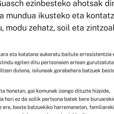
Guasch ezinbesteko ahotsak di
eta mundua ikusteko eta kontat
 modu zehatz, soil eta zintzoa
kara eta katalana aukeratu baitute erresistentzia 
tindu egiten ditu pertsonaien artean gurutzatut
siltzen dutena, isiluneak gorabehera batzuek bes
a honetan, gai komunak izango dituzte hizpide,
eia hori ez da soilik pertsona batek bere buruarek
z ere, beste batzuekiko harremanetan, familiareki