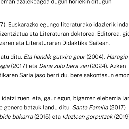
arreman azalekoagoa dugun horiekin ditugun
7). Euskarazko egungo literaturako idazlerik inda
izentziatua eta Literaturan doktorea. Editorea, gi
aren eta Literaturaren Didaktika Sailean.
ratu ditu.
Eta handik gutxira gaur
(2004),
Haragia
egia
(2017) eta
Dena zulo bera zen
(2024). Azken
tikaren Saria jaso berri du, bere sakontasun emoz
 idatzi zuen, eta, gaur egun, bigarren eleberria la
te genero batzuk landu ditu.
Santa Familia
(2017)
 bide bakarra
(2015) eta
Idazleen gorputzak
(2019