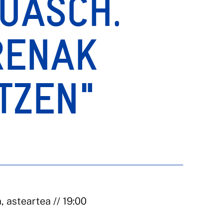
UASCH.
RENAK
TZEN"
 asteartea // 19:00