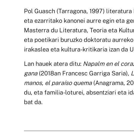
Pol Guasch (Tarragona, 1997) literatura
eta ezarritako kanonei aurre egin eta g
Masterra du Literatura, Teoria eta Kultu
eta poetikari buruzko doktoratu aurreko 
irakaslea eta kultura-kritikaria izan da 
Lan hauek atera ditu:
Napalm en el cora
gana
(2018an Francesc Garriga Saria),
L
manos, el paraíso quema
(Anagrama, 20
du, eta familia-loturei, absentziari eta i
bat da.