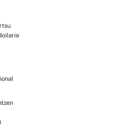
rtsu
doilaria
ional
ntzen
)