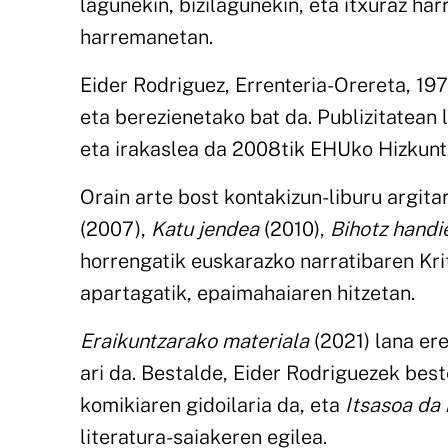
lagunekin, bizilagunekin, eta itxuraz h
harremanetan.
Eider Rodriguez, Errenteria-Orereta, 197
eta berezienetako bat da. Publizitatean l
eta irakaslea da 2008tik EHUko Hizkuntz
Orain arte bost kontakizun-liburu argita
(2007),
Katu jendea
(2010),
Bihotz handi
horrengatik euskarazko narratibaren Kri
apartagatik, epaimahaiaren hitzetan.
Eraikuntzarako materiala
(2021) lana ere
ari da. Bestalde, Eider Rodriguezek bes
komikiaren gidoilaria da, eta
Itsasoa da
literatura-saiakeren egilea.