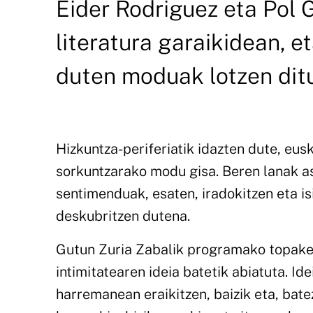
Eider Rodriguez eta Pol 
literatura garaikidean, 
duten moduak lotzen ditu,
Hizkuntza-periferiatik idazten dute, eus
sorkuntzarako modu gisa. Beren lanak as
sentimenduak, esaten, iradokitzen eta i
deskubritzen dutena.
Gutun Zuria Zabalik programako topaket
intimitatearen ideia batetik abiatuta. Id
harremanean eraikitzen, baizik eta, bate