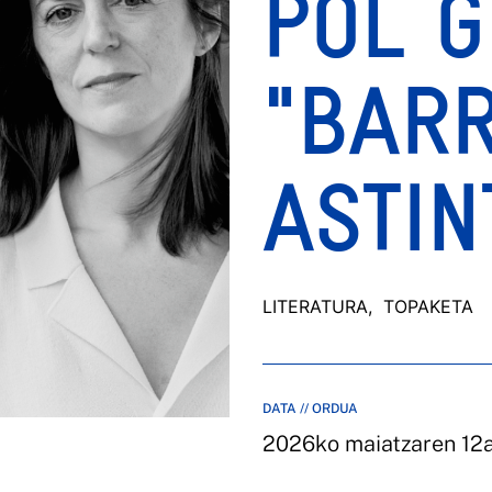
POL G
"BAR
ASTIN
LITERATURA
, TOPAKETA
DATA // ORDUA
2026ko maiatzaren 12a,