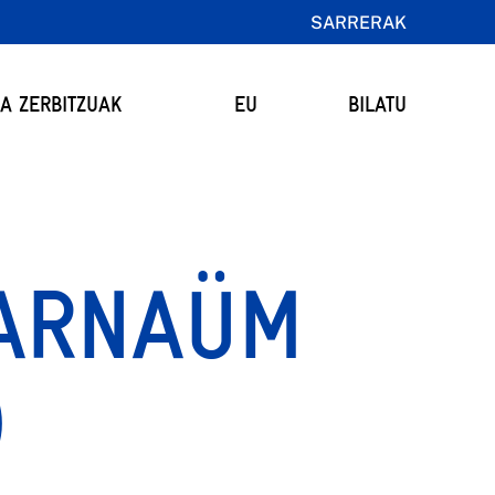
SARRERAK
TA ZERBITZUAK
EU
BILATU
ARNAÜM
)