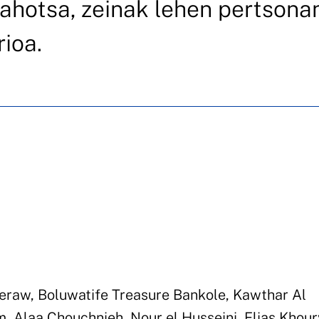
 ahotsa, zeinak lehen pertsona
rioa.
feraw, Boluwatife Treasure Bankole, Kawthar Al
 Alaa Chouchnieh, Nour el Husseini, Elias Khour