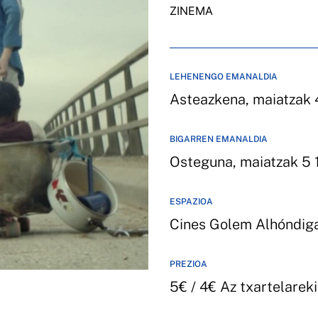
ZINEMA
LEHENENGO EMANALDIA
Asteazkena, maiatzak 
BIGARREN EMANALDIA
Osteguna, maiatzak 5 
ESPAZIOA
Cines Golem Alhóndig
PREZIOA
5€ / 4€ Az txartelarek