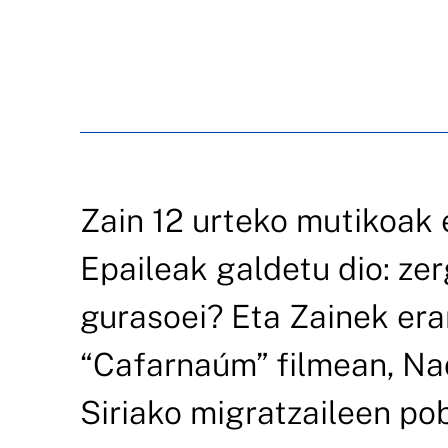
Zain 12 urteko mutikoak 
Epaileak galdetu dio: zerg
gurasoei? Eta Zainek eran
“Cafarnaúm” filmean, Na
Siriako migratzaileen po