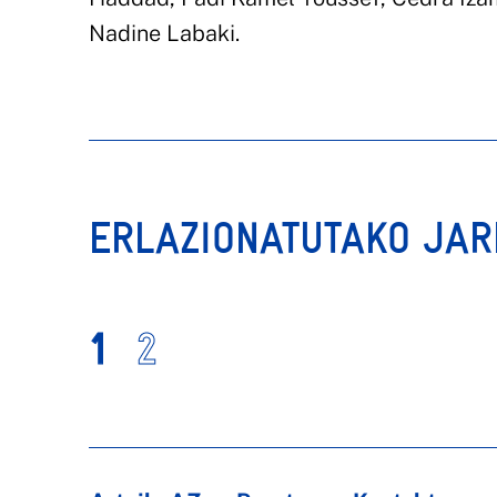
Nadine Labaki.
ERLAZIONATUTAKO JA
1
2