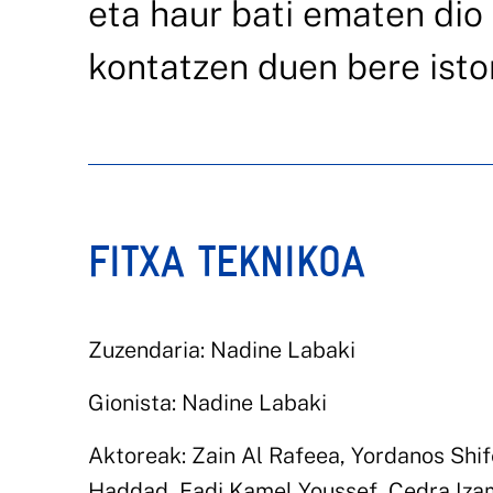
eta haur bati ematen dio
kontatzen duen bere isto
FITXA TEKNIKOA
Zuzendaria: Nadine Labaki
Gionista: Nadine Labaki
Aktoreak: Zain Al Rafeea, Yordanos Shi
Haddad, Fadi Kamel Youssef, Cedra Izam,