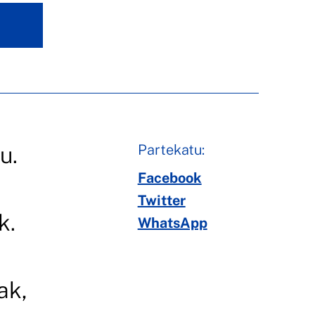
Partekatu:
u.
Facebook
Twitter
k.
WhatsApp
ak,