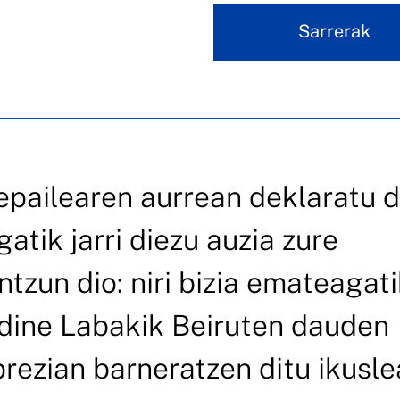
Sarrerak
epailearen aurrean deklaratu d
atik jarri diezu auzia zure
tzun dio: niri bizia emateagati
dine Labakik Beiruten dauden
brezian barneratzen ditu ikusle