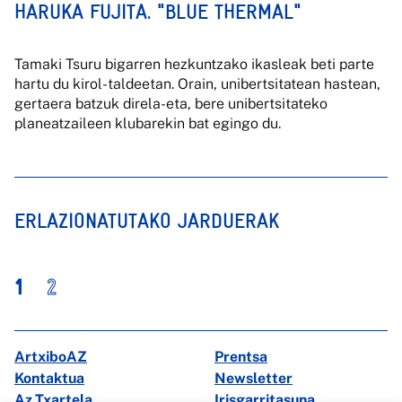
HARUKA FUJITA. "BLUE THERMAL"
Tamaki Tsuru bigarren hezkuntzako ikasleak beti parte
hartu du kirol-taldeetan. Orain, unibertsitatean hastean,
gertaera batzuk direla-eta, bere unibertsitateko
planeatzaileen klubarekin bat egingo du.
ERLAZIONATUTAKO JARDUERAK
1
2
ArtxiboAZ
Prentsa
Kontaktua
Newsletter
Az Txartela
Irisgarritasuna