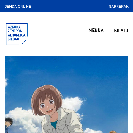
DENDA ONLINE
SARRERAK
MENUA
BILATU