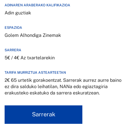
ADINAREN ARABERAKO KALIFIKAZIOA
Adin guztiak
ESPAZIOA
Golem Alhondiga Zinemak
SARRERA
5€ / 4€ Az txartelarekin
TARIFA MURRIZTUA ASTEARTEETAN
2€ 65 urtetik gorakoentzat. Sarrerak aurrez aurre baino
ez dira salduko leihatilan, NANa edo egiaztagiria
erakusteko eskatuko da sarrera eskuratzean.
Sarrerak