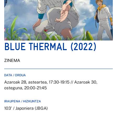
BLUE THERMAL (2022)
ZINEMA
DATA / ORDUA
Azaroak 28, asteartea, 17:30-19:15 // Azaroak 30,
osteguna, 20:00-21:45
IRAUPENA / HIZKUNTZA
103' / Japoniera (JBGA)