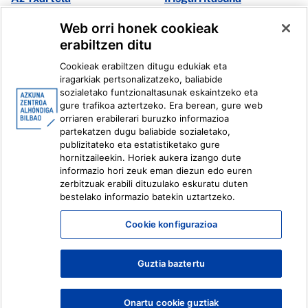
Multimedia
Web orri honek cookieak
erabiltzen ditu
Facebook
X
Cookieak erabiltzen ditugu edukiak eta
Instagram
Youtube
iragarkiak pertsonalizatzeko, baliabide
Linkedin
Ivoox
sozialetako funtzionaltasunak eskaintzeko eta
gure trafikoa aztertzeko. Era berean, gure web
orriaren erabilerari buruzko informazioa
Lege informazioa
Barneko Informazio Sistema
partekatzen dugu baliabide sozialetako,
publizitateko eta estatistiketako gure
hornitzaileekin. Horiek aukera izango dute
informazio hori zeuk eman diezun edo euren
zerbitzuak erabili dituzulako eskuratu duten
bestelako informazio batekin uztartzeko.
Cookie konfigurazioa
Guztia baztertu
Onartu cookie guztiak