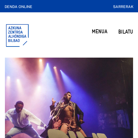
DENDA ONLINE
SARRERAK
MENUA
BILATU