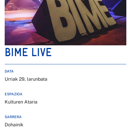
BIME LIVE
DATA
Urriak 29, larunbata
ESPAZIOA
Kulturen Ataria
SARRERA
Dohainik