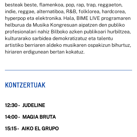
besteak beste, flamenkoa, pop, rap, trap, reggaeton,
indie, reggae, alternatiboa, R&B, folklorea, hardcorea,
hyperpop eta elektronika. Hala, BIME LIVE programaren
helburua da Musika Kongresuan aipatzen den publiko
profesionalari nahiz Bilboko azken publikoari hurbiltzea,
kulturarako sarbidea demokratizatuz eta talentu
artistiko berriaren aldeko musikaren ospakizun bihurtuz,
hiriaren erdigunean bertan kokatuz.
KONTZERTUAK
12:30 -
JUDELINE
14:00 -
MAGIA BRUTA
15:15 -
AIKO EL GRUPO