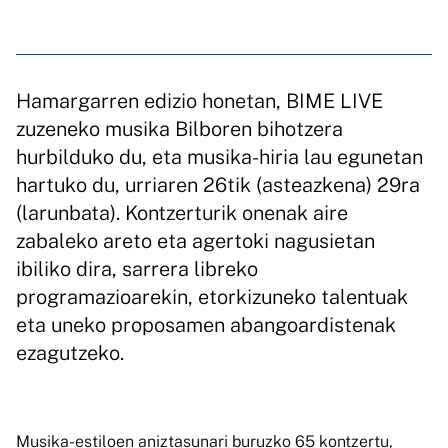
Hamargarren edizio honetan, BIME LIVE
zuzeneko musika Bilboren bihotzera
hurbilduko du, eta musika-hiria lau egunetan
hartuko du, urriaren 26tik (asteazkena) 29ra
(larunbata). Kontzerturik onenak aire
zabaleko areto eta agertoki nagusietan
ibiliko dira, sarrera libreko
programazioarekin, etorkizuneko talentuak
eta uneko proposamen abangoardistenak
ezagutzeko.
Musika-estiloen aniztasunari buruzko 65 kontzertu,