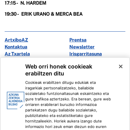
17:15 - N.
HARDEM
19:30 -
ERIK URANO & MERCA BEA
ArtxiboAZ
Prentsa
Kontaktua
Newsletter
Az Txartela
Irisgarritasuna
Multimedia
Web orri honek cookieak
erabiltzen ditu
Facebook
X
Cookieak erabiltzen ditugu edukiak eta
Instagram
Youtube
iragarkiak pertsonalizatzeko, baliabide
Linkedin
Ivoox
sozialetako funtzionaltasunak eskaintzeko eta
gure trafikoa aztertzeko. Era berean, gure web
orriaren erabilerari buruzko informazioa
Lege informazioa
Barneko Informazio Sistema
partekatzen dugu baliabide sozialetako,
publizitateko eta estatistiketako gure
hornitzaileekin. Horiek aukera izango dute
informazio hori zeuk eman diezun edo euren