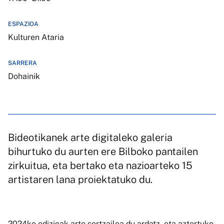
ESPAZIOA
Kulturen Ataria
SARRERA
Dohainik
Bideotikanek arte digitaleko galeria
bihurtuko du aurten ere Bilboko pantailen
zirkuitua, eta bertako eta nazioarteko 15
artistaren lana proiektatuko du.
2024ko edizioak arte sortzailea du ardatz, eta aztertuko