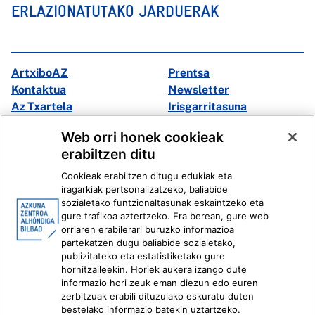
ERLAZIONATUTAKO JARDUERAK
ArtxiboAZ
Prentsa
Kontaktua
Newsletter
Az Txartela
Irisgarritasuna
Multimedia
Web orri honek cookieak
erabiltzen ditu
Facebook
X
Cookieak erabiltzen ditugu edukiak eta
Instagram
Youtube
iragarkiak pertsonalizatzeko, baliabide
Linkedin
Ivoox
sozialetako funtzionaltasunak eskaintzeko eta
gure trafikoa aztertzeko. Era berean, gure web
orriaren erabilerari buruzko informazioa
Lege informazioa
Barneko Informazio Sistema
partekatzen dugu baliabide sozialetako,
publizitateko eta estatistiketako gure
hornitzaileekin. Horiek aukera izango dute
informazio hori zeuk eman diezun edo euren
zerbitzuak erabili dituzulako eskuratu duten
bestelako informazio batekin uztartzeko.