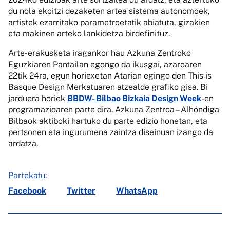
du nola ekoitzi dezaketen artea sistema autonomoek,
artistek ezarritako parametroetatik abiatuta, gizakien
eta makinen arteko lankidetza birdefinituz.
Arte-erakusketa iragankor hau Azkuna Zentroko
Eguzkiaren Pantailan egongo da ikusgai, azaroaren
22tik 24ra, egun horiexetan Atarian egingo den This is
Basque Design Merkatuaren atzealde grafiko gisa. Bi
jarduera horiek
BBDW- Bilbao Bizkaia Design Week
-en
programazioaren parte dira. Azkuna Zentroa – Alhóndiga
Bilbaok aktiboki hartuko du parte edizio honetan, eta
pertsonen eta ingurumena zaintza diseinuan izango da
ardatza.
Partekatu:
Facebook
Twitter
WhatsApp