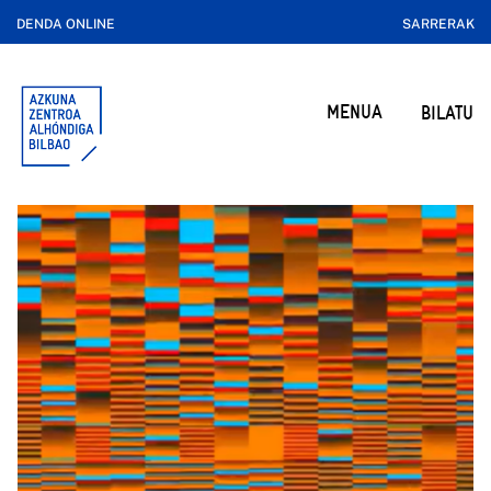
DENDA ONLINE
SARRERAK
MENUA
BILATU