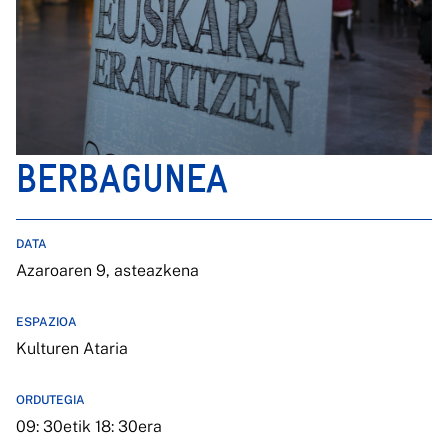
BERBAGUNEA
DATA
Azaroaren 9, asteazkena
ESPAZIOA
Kulturen Ataria
ORDUTEGIA
09: 30etik 18: 30era