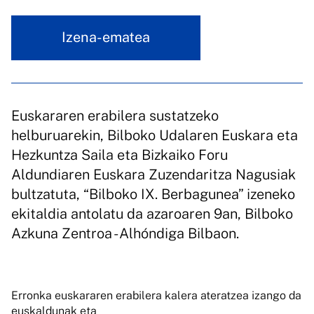
Izena-ematea
Euskararen erabilera sustatzeko
helburuarekin, Bilboko Udalaren Euskara eta
Hezkuntza Saila eta Bizkaiko Foru
Aldundiaren Euskara Zuzendaritza Nagusiak
bultzatuta, “Bilboko IX. Berbagunea” izeneko
ekitaldia antolatu da azaroaren 9an, Bilboko
Azkuna Zentroa - Alhóndiga Bilbaon.
Erronka euskararen erabilera kalera ateratzea izango da
euskaldunak eta