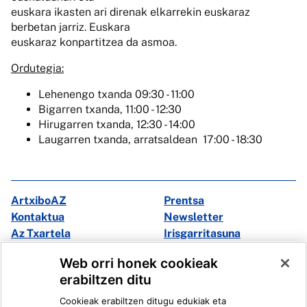
euskara ikasten ari direnak elkarrekin euskaraz
berbetan jarriz. Euskara
euskaraz konpartitzea da asmoa.
Ordutegia:
Lehenengo txanda 09:30 - 11:00
Bigarren txanda, 11:00 - 12:30
Hirugarren txanda, 12:30 - 14:00
Laugarren txanda, arratsaldean 17:00 - 18:30
ArtxiboAZ
Prentsa
Kontaktua
Newsletter
Az Txartela
Irisgarritasuna
Multimedia
Web orri honek cookieak
erabiltzen ditu
Facebook
X
Cookieak erabiltzen ditugu edukiak eta
Instagram
Youtube