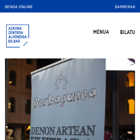
DENDA ONLINE
SARRERAK
MENUA
BILATU