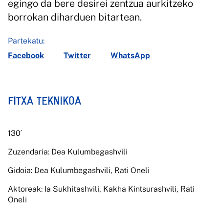
egingo da bere desirei zentzua aurkitzeko
borrokan diharduen bitartean.
Partekatu:
Facebook
Twitter
WhatsApp
FITXA TEKNIKOA
130´
Zuzendaria: Dea Kulumbegashvili
Gidoia: Dea Kulumbegashvili, Rati Oneli
Aktoreak: Ia Sukhitashvili, Kakha Kintsurashvili, Rati
Oneli