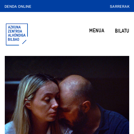
DENDA ONLINE
SARRERAK
MENUA
BILATU