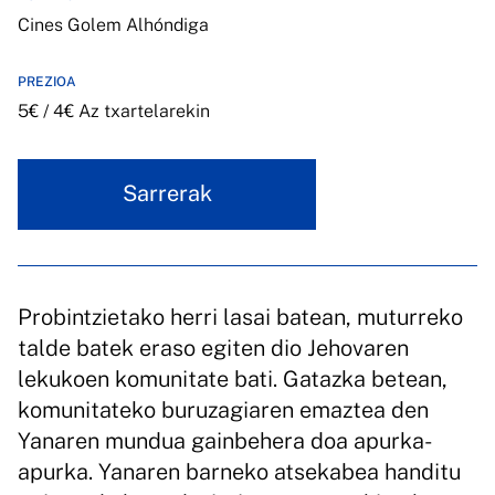
Cines Golem Alhóndiga
PREZIOA
5€ / 4€ Az txartelarekin
Sarrerak
Probintzietako herri lasai batean, muturreko
talde batek eraso egiten dio Jehovaren
lekukoen komunitate bati. Gatazka betean,
komunitateko buruzagiaren emaztea den
Yanaren mundua gainbehera doa apurka-
apurka. Yanaren barneko atsekabea handitu