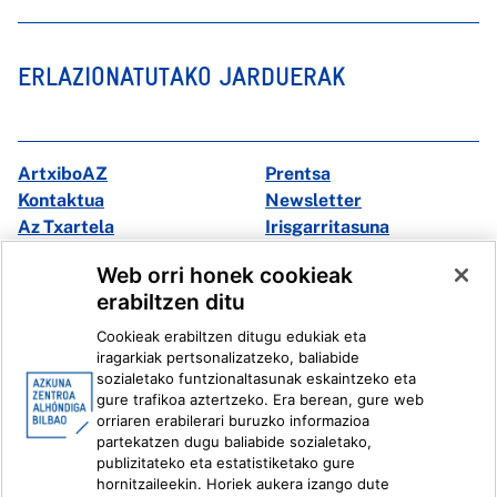
ERLAZIONATUTAKO JARDUERAK
ArtxiboAZ
Prentsa
Kontaktua
Newsletter
Az Txartela
Irisgarritasuna
Multimedia
Web orri honek cookieak
erabiltzen ditu
Facebook
X
Cookieak erabiltzen ditugu edukiak eta
Instagram
Youtube
iragarkiak pertsonalizatzeko, baliabide
Linkedin
Ivoox
sozialetako funtzionaltasunak eskaintzeko eta
gure trafikoa aztertzeko. Era berean, gure web
orriaren erabilerari buruzko informazioa
Lege informazioa
Barneko Informazio Sistema
partekatzen dugu baliabide sozialetako,
publizitateko eta estatistiketako gure
hornitzaileekin. Horiek aukera izango dute