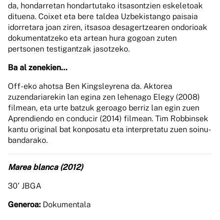
da, hondarretan hondartutako itsasontzien eskeletoak
dituena. Coixet eta bere taldea Uzbekistango paisaia
idorretara joan ziren, itsasoa desagertzearen ondorioak
dokumentatzeko eta artean hura gogoan zuten
pertsonen testigantzak jasotzeko.
Ba al zenekien…
Off-eko ahotsa Ben Kingsleyrena da. Aktorea
zuzendariarekin lan egina zen lehenago Elegy (2008)
filmean, eta urte batzuk geroago berriz lan egin zuen
Aprendiendo en conducir (2014) filmean. Tim Robbinsek
kantu original bat konposatu eta interpretatu zuen soinu-
bandarako.
Marea blanca (2012)
30’ JBGA
Generoa:
Dokumentala