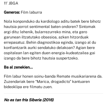
11’ JBGA
Generoa:
Film laburra
Nola konponduko du kardiologo aditu batek bere bihotz
hautsia porrot sentimental baten ondoren? Sintomak
argi ditu: lehenik, bularrezurreko mina, eta gero
garunean iltzatutako obsesioa, azken hitzorduak
errepasatuz. Behin diagnostikoa eginda, izango al du
konfiantzarik aurki sendatuko delakoan? Agian bere
ospitalean lan egiten duen energia-kudeatzailea gai
izango da bere bihotz hautsia suspertzeko.
Ba al zenekien…
Film labur honen soinu-banda Remate musikariarena da.
Zuzendariak bere “Marica, drogadicto” kantuaren
bideoklipa ere filmatu zuen.
No es tan fría Siberia (2016)