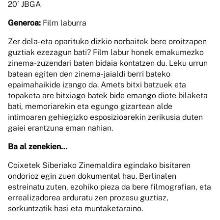
20’ JBGA
Generoa:
Film laburra
Zer dela-eta oparituko dizkio norbaitek bere oroitzapen
guztiak ezezagun bati? Film labur honek emakumezko
zinema-zuzendari baten bidaia kontatzen du. Leku urrun
batean egiten den zinema-jaialdi berri bateko
epaimahaikide izango da. Amets bitxi batzuek eta
topaketa are bitxiago batek bide emango diote bilaketa
bati, memoriarekin eta egungo gizartean alde
intimoaren gehiegizko esposizioarekin zerikusia duten
gaiei erantzuna eman nahian.
Ba al zenekien…
Coixetek Siberiako Zinemaldira egindako bisitaren
ondorioz egin zuen dokumental hau. Berlinalen
estreinatu zuten, ezohiko pieza da bere filmografian, eta
errealizadorea arduratu zen prozesu guztiaz,
sorkuntzatik hasi eta muntaketaraino.