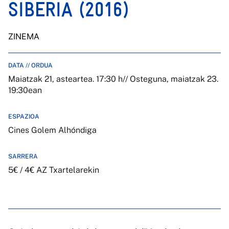
SIBERIA (2016)
ZINEMA
DATA // ORDUA
Maiatzak 21, asteartea. 17:30 h// Osteguna, maiatzak 23.
19:30ean
ESPAZIOA
Cines Golem Alhóndiga
SARRERA
5€ / 4€ AZ Txartelarekin