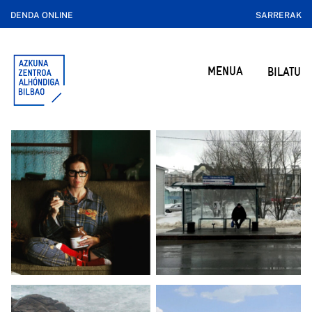
DENDA ONLINE
SARRERAK
MENUA
BILATU