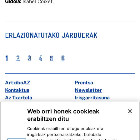
Gidoia:
Isabel Coixet.
ERLAZIONATUTAKO JARDUERAK
1
2
3
4
5
6
ArtxiboAZ
Prentsa
Kontaktua
Newsletter
Az Txartela
Irisgarritasuna
Multimedia
Web orri honek cookieak
erabiltzen ditu
Facebook
X
Cookieak erabiltzen ditugu edukiak eta
Instagram
Youtube
iragarkiak pertsonalizatzeko, baliabide
Linkedin
Ivoox