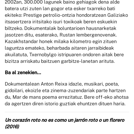
2002an, 300.000 lagunek baino gehiagok dena alde
batera utzi zuten lan gogor eta esker txarreko bati
ekiteko: Prestige petrolio-ontzia hondoratzean Galiziako
itsasertzera iritsitako isuri toxikoak beren eskuekin
biltzeko. Dokumentalak boluntarioen hausnarketak
jasotzen ditu, esaterako, Rustan Iembergenovenak.
Kazakhstandar honek milaka kilometro egin zituen
laguntza emateko, beharbada aitaren jarraibideak
akuilatuta, Txernobylgo istripuaren ondoren aitak bere
bizitza arriskatu baitzuen garbitze-lanetan arituta.
Ba al zenekien…
Dokumentalean Anton Reixa idazle, musikari, poeta,
gidoilari, ekoizle eta zinema-zuzendariak parte hartzen
du, Mar de mans poema errezitatuz. Bere off-eko ahotsa
da agertzen diren istorio guztiak ehuntzen dituen haria.
Un corazón roto no es como un jarrón roto o un florero
(2016)