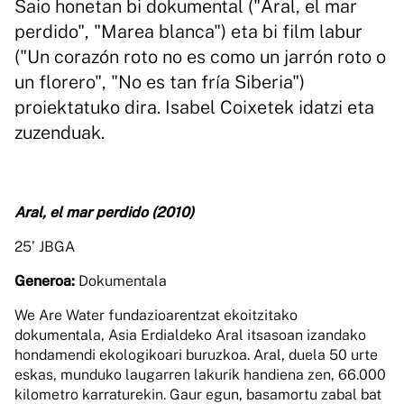
Saio honetan bi dokumental ("Aral, el mar
perdido", "Marea blanca") eta bi film labur
("Un corazón roto no es como un jarrón roto o
un florero", "No es tan fría Siberia")
proiektatuko dira. Isabel Coixetek idatzi eta
zuzenduak.
Aral, el mar perdido (2010)
25’ JBGA
Generoa:
Dokumentala
We Are Water fundazioarentzat ekoitzitako
dokumentala, Asia Erdialdeko Aral itsasoan izandako
hondamendi ekologikoari buruzkoa. Aral, duela 50 urte
eskas, munduko laugarren lakurik handiena zen, 66.000
kilometro karraturekin. Gaur egun, basamortu zabal bat