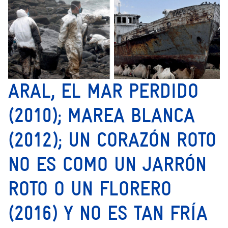
ARAL, EL MAR PERDIDO
(2010); MAREA BLANCA
(2012); UN CORAZÓN ROTO
NO ES COMO UN JARRÓN
ROTO O UN FLORERO
(2016) Y NO ES TAN FRÍA