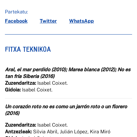
Partekatu:
Facebook
Twitter
WhatsApp
FITXA TEKNIKOA
Aral, el mar perdido (2010); Marea blanca (2012); No es
tan fría Siberia (2016)
Zuzendaritza:
Isabel Coixet.
Gidoia:
Isabel Coixet.
Un corazón roto no es como un jarrón roto o un florero
(2016)
Zuzendaritza:
Isabel Coixet.
Antzezleak:
Silvia Abril, Julián López, Kira Miró