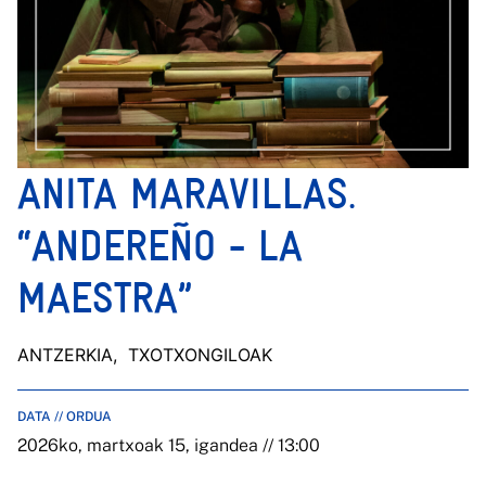
ANITA MARAVILLAS.
“ANDEREÑO - LA
MAESTRA”
ANTZERKIA
, TXOTXONGILOAK
DATA // ORDUA
2026ko, martxoak 15, igandea // 13:00