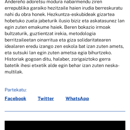
Andereño adoretsu modura nabarmendu ziren
errepublika garaiko hezitzaile haien irudia berreskuratu
nahi du obra honek. Hezkuntza-eskubideak gizartea
hobetuko zuela jabeturik ilusio biziz eta askatasunez lan
egin zuten emakume haiek. Beren bokazio irmoak
bultzaturik, guztientzat irekia, metodologia
berritzaileetan oinarritua eta giza solidaritatearen
idealaren eredu izango zen eskola bat izan zuten amets,
eta sutsuki lan egin zuten ametsa egia bihurtzeko.
Historiak gogoan ditu, halaber, zorigaiztoko gerra
batetik ihesi etxetik alde egin behar izan zuten neska-
multilak.
Partekatu:
Facebook
Twitter
WhatsApp