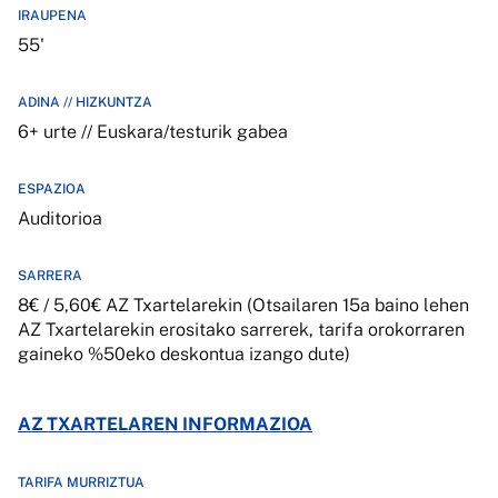
IRAUPENA
55'
ADINA // HIZKUNTZA
6+ urte // Euskara/testurik gabea
ESPAZIOA
Auditorioa
SARRERA
8€ / 5,60€ AZ Txartelarekin (Otsailaren 15a baino lehen
AZ Txartelarekin erositako sarrerek, tarifa orokorraren
gaineko %50eko deskontua izango dute)
AZ TXARTELAREN INFORMAZIOA
TARIFA MURRIZTUA