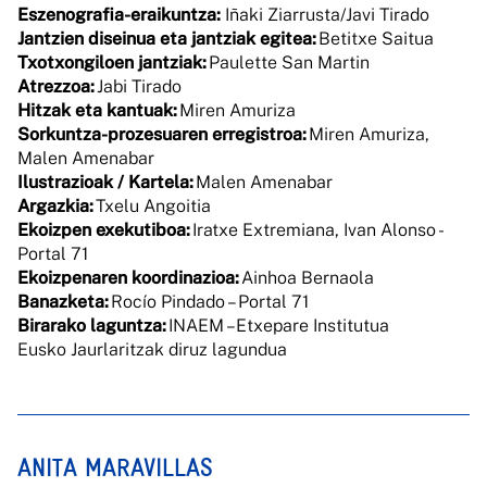
Eszenografia-eraikuntza:
Iñaki Ziarrusta/Javi Tirado
Jantzien diseinua eta jantziak egitea:
Betitxe Saitua
Txotxongiloen jantziak:
Paulette San Martin
Atrezzoa:
Jabi Tirado
Hitzak eta kantuak:
Miren Amuriza
Sorkuntza-prozesuaren erregistroa:
Miren Amuriza,
Malen Amenabar
Ilustrazioak / Kartela:
Malen Amenabar
Argazkia:
Txelu Angoitia
Ekoizpen exekutiboa:
Iratxe Extremiana, Ivan Alonso -
Portal 71
Ekoizpenaren koordinazioa:
Ainhoa Bernaola
Banazketa:
Rocío Pindado – Portal 71
Birarako laguntza:
INAEM –Etxepare Institutua
Eusko Jaurlaritzak diruz lagundua
ANITA MARAVILLAS