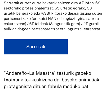
Sarrerak aurrez aurre bakarrik saltzen dira AZ Infon: 6€
sektoreko profesionalentzat, 65 urtetik gorako, 30
urtetik beherako edo %33tik gorako desgaitasuna duten
pertsonentzako (erakutsi NAN edo egiaztagiria sarrera
eskuratzean) / 6€ taldeak (8 lagunetik gora) / 4€ gurpil-
aulkian dagoen pertsonarentzat eta laguntzailearentzat.
Sarrerak
"Andereño - La Maestra" testurik gabeko
txotxongilo-ikuskizuna da, basoko animaliak
protagonista dituen fabula moduko bat.