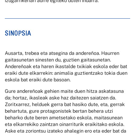
izugarrikeriari aurre egiteko duten indarra.
SINOPSIA
Ausarta, trebea eta atsegina da andereñoa. Haurren
gaitasunetan sinesten du, guztien gaitasunetan.
Andereñoak eta haren ikastalde txikiak eskola eder bat
eraiki dute elkarrekin: animalia guztientzako tokia duen
eskola bat eraiki dute basoan.
Gure andereñoak gehien maite duen hitza askatasuna
da; hortaz, ikasleak aske haz daitezen saiatzen da.
Zoritxarrez, helduek gerra bat hasiko dute, eta, gerrak
behartuta, gure protagonistek bertan behera utzi
beharko dute beren ametsetako eskola, maitasunean
eta elkarrekiko zaintzan oinarriturik eraikitako eskola.
Aske eta zoriontsu izateko ahalegin ero eta eder bat da