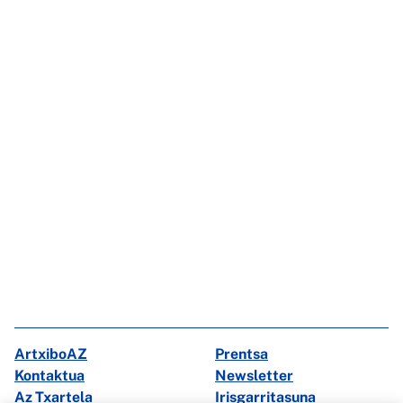
ArtxiboAZ
Prentsa
Kontaktua
Newsletter
Az Txartela
Irisgarritasuna