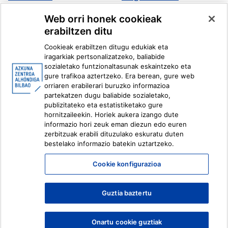
Multimedia
Web orri honek cookieak
erabiltzen ditu
Facebook
X
Cookieak erabiltzen ditugu edukiak eta
Instagram
Youtube
iragarkiak pertsonalizatzeko, baliabide
Linkedin
Ivoox
sozialetako funtzionaltasunak eskaintzeko eta
gure trafikoa aztertzeko. Era berean, gure web
orriaren erabilerari buruzko informazioa
Lege informazioa
Barneko Informazio Sistema
partekatzen dugu baliabide sozialetako,
publizitateko eta estatistiketako gure
hornitzaileekin. Horiek aukera izango dute
informazio hori zeuk eman diezun edo euren
zerbitzuak erabili dituzulako eskuratu duten
bestelako informazio batekin uztartzeko.
Cookie konfigurazioa
Guztia baztertu
Onartu cookie guztiak