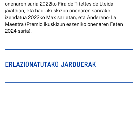
onenaren saria 2022ko Fira de Titelles de Lleida
jaialdian, eta haur-ikuskizun onenaren sarirako
izendatua 2022ko Max sarietan; eta Andereño-La
Maestra (Premio ikuskizun eszeniko onenaren Feten
2024 saria).
ERLAZIONATUTAKO JARDUERAK