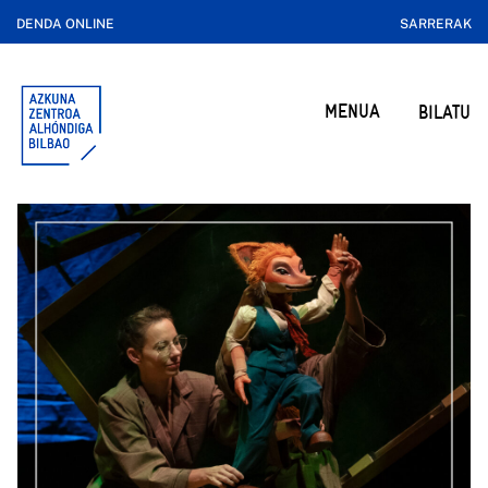
DENDA ONLINE
SARRERAK
MENUA
BILATU