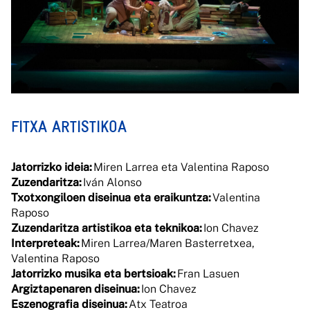
FITXA ARTISTIKOA
Jatorrizko ideia:
Miren Larrea eta Valentina Raposo
Zuzendaritza:
Iván Alonso
Txotxongiloen diseinua eta eraikuntza:
Valentina
Raposo
Zuzendaritza artistikoa eta teknikoa:
Ion Chavez
Interpreteak:
Miren Larrea/Maren Basterretxea,
Valentina Raposo
Jatorrizko musika eta bertsioak:
Fran Lasuen
Argiztapenaren diseinua:
Ion Chavez
Eszenografia diseinua:
Atx Teatroa