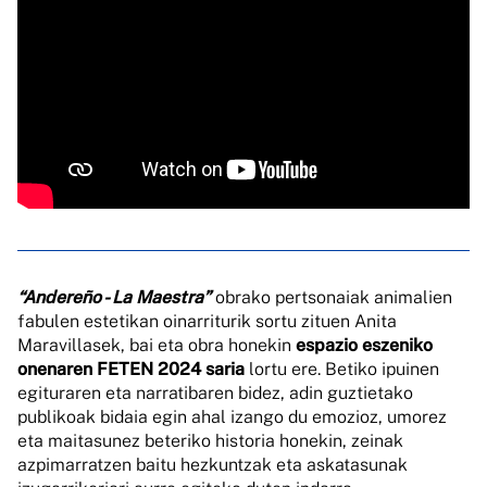
“Andereño - La Maestra”
obrako pertsonaiak animalien
fabulen estetikan oinarriturik sortu zituen Anita
Maravillasek, bai eta obra honekin
espazio eszeniko
onenaren FETEN 2024 saria
lortu ere. Betiko ipuinen
egituraren eta narratibaren bidez, adin guztietako
publikoak bidaia egin ahal izango du emozioz, umorez
eta maitasunez beteriko historia honekin, zeinak
azpimarratzen baitu hezkuntzak eta askatasunak