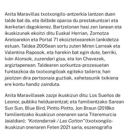
Anita Maravillas txotxongilo-antzerkia lantzen duen
talde bat da, eta ibilbide oparoa du prestakuntzari eta
ikerketari dagokienez. Bartzelonan hasi zen lanean eta
ikuskizunak ekoitzi ditu Euskal Herrian, Zornotza
Aretoarekin eta Portal 71 ekoiztetxearekin lankidetza
estuan. Taldea 2005ean sortu zuten Miren Larreak eta
Valentina Raposok, eta harekin bat egin dute, berriki,
Iván Alonsok, zuzendari gisa, eta Ion Chavezek,
argiztapenean. Taldearen sorkuntza-prozesuetan
funtsezkoa da txotxongiloak egiteko tailerra; han
jaiotzen dira pertsonaia guztiak, xehetasunik txikiena
ere kontu handiz zainduta.
Anita Maravillasek zazpi ikuskizun ditu: Los Sueños de
Leonor, publiko helduarentzat; eta familientzako Sarean
Sun Sun, Blue Bird, Pintto Pintto, Jon Braun (2018ko
familientzako ikuskizun onenaren saria Titeremurcia
Jaialdian);
“Kotondarrak / Las Cotton”
(txotxongilo-
ikuskizun onenaren Feten 2021 saria, eszenografia