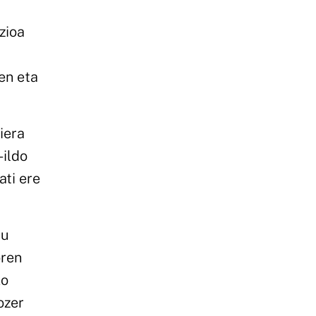
zioa
en eta
iera
-ildo
ati ere
tu
oren
ko
ozer