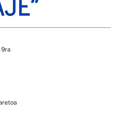
AJE”
n 9ra
aretoa