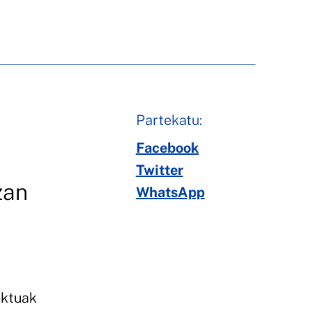
Partekatu:
Facebook
Twitter
zan
WhatsApp
ektuak