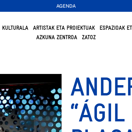
AGENDA
 KULTURALA
ARTISTAK ETA PROIEKTUAK
ESPAZIOAK E
AZKUNA ZENTROA
ZATOZ
ANDER
“ÁGIL