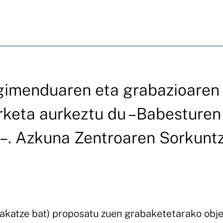
gimenduaren eta grabazioaren
rketa aurkeztu du –Babesturen
n–. Azkuna Zentroaren Sorkunt
lakatze bat) proposatu zuen grabaketetarako obj