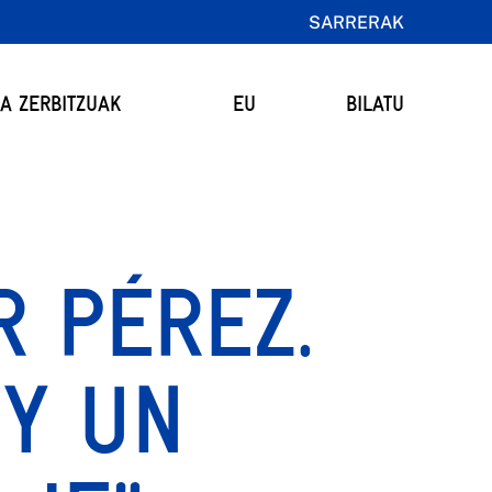
SARRERAK
TA ZERBITZUAK
EU
BILATU
 PÉREZ.
 Y UN