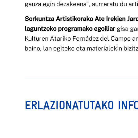
gauza egin dezakeena", aurreratu du arti
Sorkuntza Artistikorako Ate Irekien Ja
laguntzeko programako egoiliar
gisa ga
Kulturen Atariko Fernádez del Campo a
baino, lan egiteko eta materialekin bizi
ERLAZIONATUTAKO INF