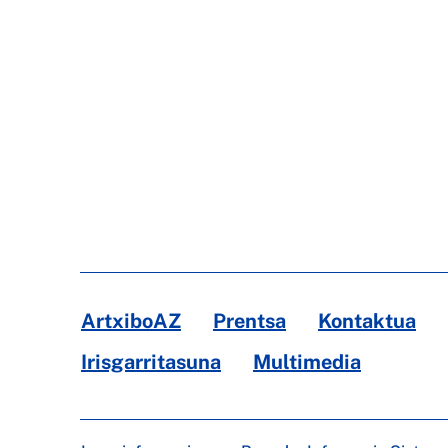
ArtxiboAZ
Prentsa
Kontaktua
Irisgarritasuna
Multimedia