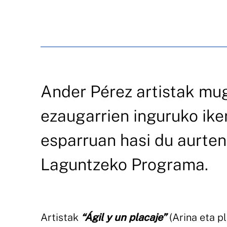
Ander Pérez artistak mu
ezaugarrien inguruko ike
esparruan hasi du aurte
Laguntzeko Programa.
Artistak
“Ágil y un placaje”
(Arina eta p