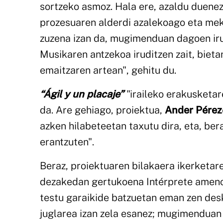
sortzeko asmoz. Hala ere, azaldu duenez
prozesuaren alderdi azalekoago eta meka
zuzena izan da, mugimenduan dagoen irud
Musikaren antzekoa iruditzen zait, biet
emaitzaren artean", gehitu du.
“Ágil y un placaje”
"iraileko erakusketar
da. Are gehiago, proiektua,
Ander Pérez
azken hilabeteetan taxutu dira, eta, bera
erantzuten".
Beraz, proiektuaren bilakaera ikerketare
dezakedan gertukoena Intérprete ameno
testu garaikide batzuetan eman zen deskr
juglarea izan zela esanez; mugimenduan