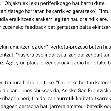
: "Objektuek leku periferikoago bat hartu dute,
nizistago horretan bakarrik ez geratzeko". "Intui
ia eraikitzeak erakarri egiten nau oraindik ere.
an zuzeneko feedback bat gertatzen baita ekintzar
ekin amaitzen ez den" ikerketa-prozesu baten has
entzat, "hasiera oso indartsua izan da; zenbait lan
z, Ágil y un placaje izenburuak ez dio horietako b
n titulura heldu daiteke. "Oraintxe bertan kalera
 de canciones chuscas da; Asisko San Frantzisk
ibapen hori, fraide izan aurretik kalitate txarre
 dagoen pertsona bat, jarrera amateur batetik ed