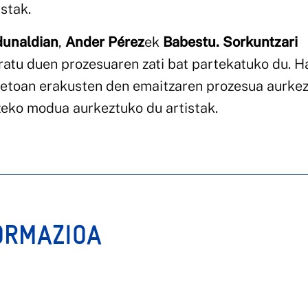
stak.
rdunaldian
,
Ander Pérez
ek
Babestu. Sorkuntzari
ratu duen prozesuaren zati bat partekatuko du. H
retoan erakusten den emaitzaren prozesua aurke
tzeko modua aurkeztuko du artistak.
ORMAZIOA