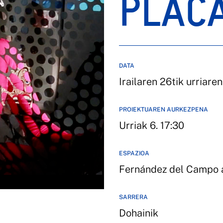
PLAC
DATA
Irailaren 26tik urriare
PROIEKTUAREN AURKEZPENA
Urriak 6. 17:30
ESPAZIOA
Fernández del Campo 
SARRERA
Dohainik