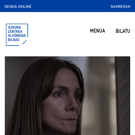
DENDA ONLINE
SARRERAK
MENUA
BILATU