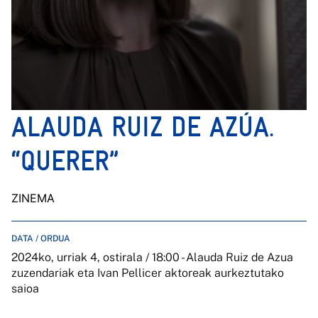
ALAUDA RUIZ DE AZÚA.
“QUERER”
ZINEMA
DATA / ORDUA
2024ko, urriak 4, ostirala / 18:00 - Alauda Ruiz de Azua
zuzendariak eta Ivan Pellicer aktoreak aurkeztutako
saioa