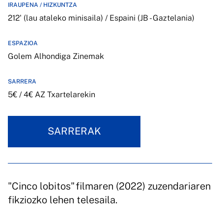
IRAUPENA / HIZKUNTZA
212' (lau ataleko minisaila) / Espaini (JB - Gaztelania)
ESPAZIOA
Golem Alhondiga Zinemak
SARRERA
5€ / 4€ AZ Txartelarekin
SARRERAK
"Cinco lobitos" filmaren (2022) zuzendariaren
fikziozko lehen telesaila.