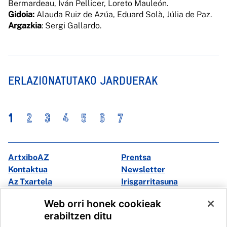
Bermardeau, Iván Pellicer, Loreto Mauleón.
Gidoia:
Alauda Ruiz de Azúa, Eduard Solà, Júlia de Paz.
Argazkia
: Sergi Gallardo.
ERLAZIONATUTAKO JARDUERAK
1
2
3
4
5
6
7
ArtxiboAZ
Prentsa
Kontaktua
Newsletter
Az Txartela
Irisgarritasuna
Multimedia
Web orri honek cookieak
erabiltzen ditu
Facebook
X