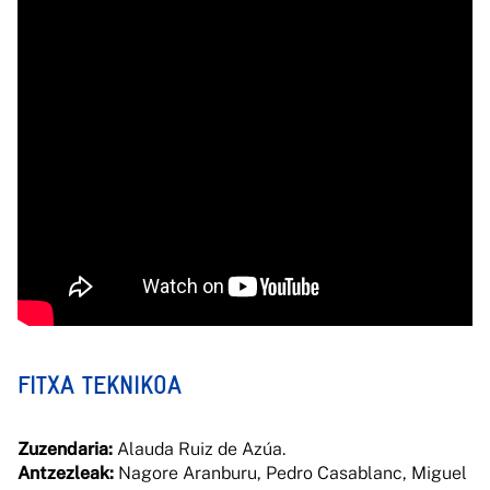
FITXA TEKNIKOA
Zuzendaria:
Alauda Ruiz de Azúa.
Antzezleak:
Nagore Aranburu, Pedro Casablanc, Miguel