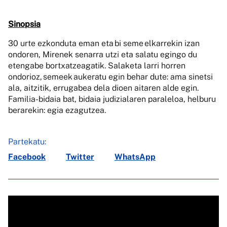
Sinopsia
30 urte ezkonduta eman eta bi seme elkarrekin izan
ondoren, Mirenek senarra utzi eta salatu egingo du
etengabe bortxatzeagatik. Salaketa larri horren
ondorioz, semeek aukeratu egin behar dute: ama sinetsi
ala, aitzitik, errugabea dela dioen aitaren alde egin.
Familia-bidaia bat, bidaia judizialaren paraleloa, helburu
berarekin: egia ezagutzea.
Partekatu:
Facebook
Twitter
WhatsApp