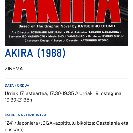
AKIRA (1988)
ZINEMA
DATA / ORDUA
Urriak 17, asteartea, 17:30-19:35 // Urriak 19, osteguna
19:30-21:35h
IRAUPENA / HIZKUNTZA
124' / Japoniera (JBGA - azpititulu bikoitza: Gaztelania eta
euskara)