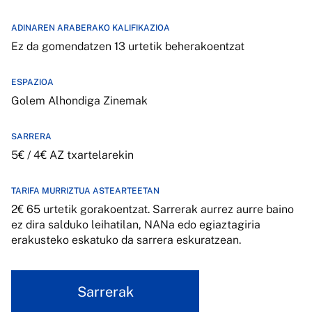
ADINAREN ARABERAKO KALIFIKAZIOA
Ez da gomendatzen 13 urtetik beherakoentzat
ESPAZIOA
Golem Alhondiga Zinemak
SARRERA
5€ / 4€ AZ txartelarekin
TARIFA MURRIZTUA ASTEARTEETAN
2€ 65 urtetik gorakoentzat. Sarrerak aurrez aurre baino
ez dira salduko leihatilan, NANa edo egiaztagiria
erakusteko eskatuko da sarrera eskuratzean.
Sarrerak