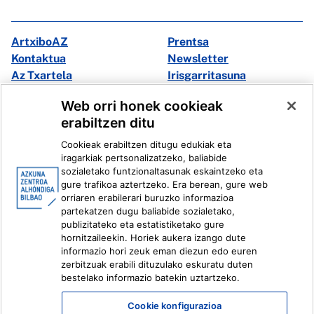
ArtxiboAZ
Prentsa
Kontaktua
Newsletter
Az Txartela
Irisgarritasuna
Multimedia
Web orri honek cookieak
erabiltzen ditu
Facebook
X
Cookieak erabiltzen ditugu edukiak eta
Instagram
Youtube
iragarkiak pertsonalizatzeko, baliabide
Linkedin
Ivoox
sozialetako funtzionaltasunak eskaintzeko eta
gure trafikoa aztertzeko. Era berean, gure web
orriaren erabilerari buruzko informazioa
Lege informazioa
Barneko Informazio Sistema
partekatzen dugu baliabide sozialetako,
publizitateko eta estatistiketako gure
hornitzaileekin. Horiek aukera izango dute
informazio hori zeuk eman diezun edo euren
zerbitzuak erabili dituzulako eskuratu duten
bestelako informazio batekin uztartzeko.
Cookie konfigurazioa