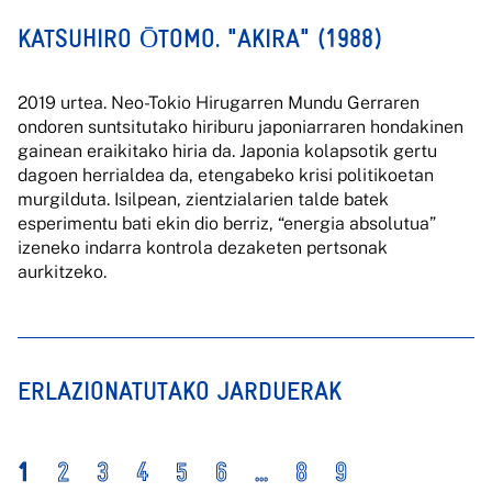
KATSUHIRO ŌTOMO. "AKIRA" (1988)
2019 urtea. Neo-Tokio Hirugarren Mundu Gerraren
ondoren suntsitutako hiriburu japoniarraren hondakinen
gainean eraikitako hiria da. Japonia kolapsotik gertu
dagoen herrialdea da, etengabeko krisi politikoetan
murgilduta. Isilpean, zientzialarien talde batek
esperimentu bati ekin dio berriz, “energia absolutua”
izeneko indarra kontrola dezaketen pertsonak
aurkitzeko.
ERLAZIONATUTAKO JARDUERAK
1
2
3
4
5
6
...
8
9