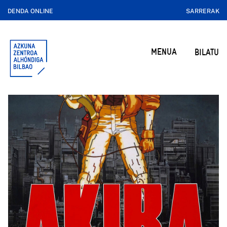
DENDA ONLINE
SARRERAK
MENUA
BILATU