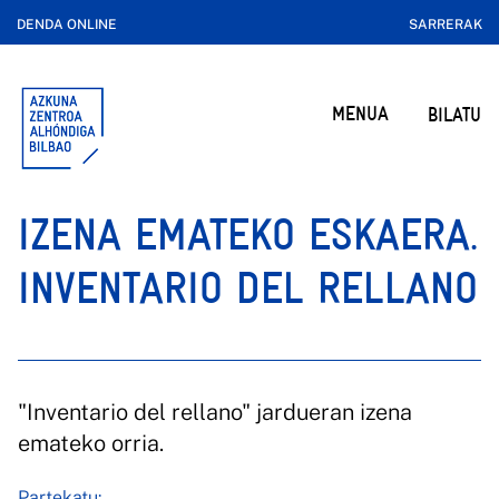
DENDA ONLINE
SARRERAK
MENUA
BILATU
IZENA EMATEKO ESKAERA.
INVENTARIO DEL RELLANO
"Inventario del rellano" jardueran izena
emateko orria.
Partekatu: