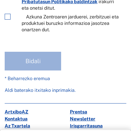
Pribatutasun Politikako baldintzak
irakurri
eta onetsi ditut.
Azkuna Zentroaren jarduerei, zerbitzuei eta
produktuei buruzko informazioa jasotzea
onartzen dut.
Bidali
* Beharrezko eremua
Aldi baterako itxitako inprimakia.
ArtxiboAZ
Prentsa
Kontaktua
Newsletter
Az Txartela
Irisgarritasuna