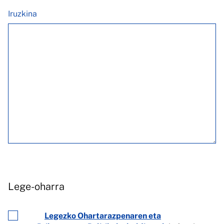
Iruzkina
Lege-oharra
Legezko Ohartarazpenaren eta