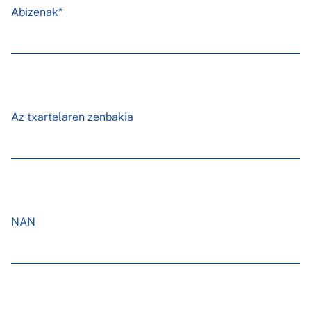
Abizenak*
Az txartelaren zenbakia
NAN