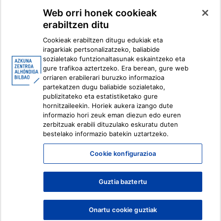
Multimedia
Web orri honek cookieak
erabiltzen ditu
Facebook
X
Cookieak erabiltzen ditugu edukiak eta
Instagram
Youtube
iragarkiak pertsonalizatzeko, baliabide
Linkedin
Ivoox
sozialetako funtzionaltasunak eskaintzeko eta
gure trafikoa aztertzeko. Era berean, gure web
orriaren erabilerari buruzko informazioa
Lege informazioa
Barneko Informazio Sistema
partekatzen dugu baliabide sozialetako,
publizitateko eta estatistiketako gure
hornitzaileekin. Horiek aukera izango dute
informazio hori zeuk eman diezun edo euren
zerbitzuak erabili dituzulako eskuratu duten
bestelako informazio batekin uztartzeko.
Cookie konfigurazioa
Guztia baztertu
Onartu cookie guztiak