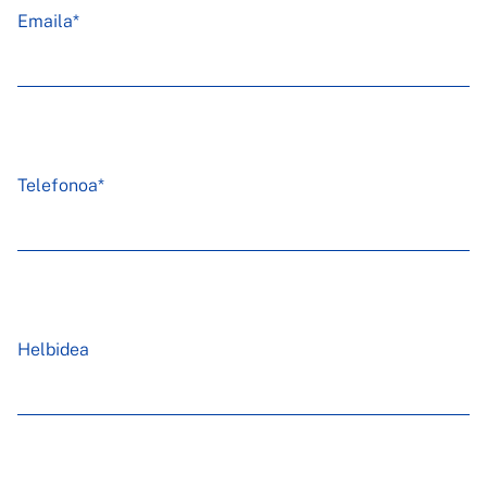
Emaila*
Telefonoa*
Helbidea