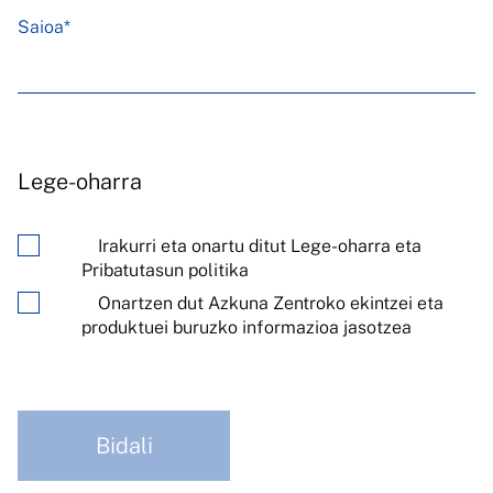
Saioa*
Lege-oharra
Irakurri eta onartu ditut Lege-oharra eta
Pribatutasun politika
Onartzen dut Azkuna Zentroko ekintzei eta
produktuei buruzko informazioa jasotzea
Bidali