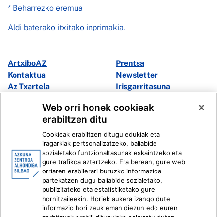
* Beharrezko eremua
Aldi baterako itxitako inprimakia.
ArtxiboAZ
Prentsa
Kontaktua
Newsletter
Az Txartela
Irisgarritasuna
Multimedia
Web orri honek cookieak
erabiltzen ditu
Facebook
X
Cookieak erabiltzen ditugu edukiak eta
Instagram
Youtube
iragarkiak pertsonalizatzeko, baliabide
Linkedin
Ivoox
sozialetako funtzionaltasunak eskaintzeko eta
gure trafikoa aztertzeko. Era berean, gure web
orriaren erabilerari buruzko informazioa
Lege informazioa
Barneko Informazio Sistema
partekatzen dugu baliabide sozialetako,
publizitateko eta estatistiketako gure
hornitzaileekin. Horiek aukera izango dute
informazio hori zeuk eman diezun edo euren