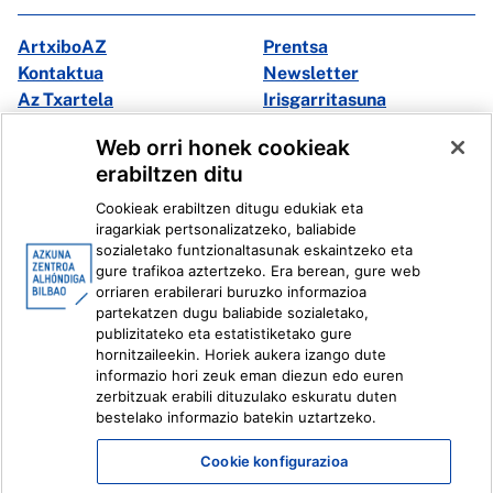
ArtxiboAZ
Prentsa
Kontaktua
Newsletter
Az Txartela
Irisgarritasuna
Multimedia
Web orri honek cookieak
erabiltzen ditu
Facebook
X
Cookieak erabiltzen ditugu edukiak eta
Instagram
Youtube
iragarkiak pertsonalizatzeko, baliabide
Linkedin
Ivoox
sozialetako funtzionaltasunak eskaintzeko eta
gure trafikoa aztertzeko. Era berean, gure web
orriaren erabilerari buruzko informazioa
Lege informazioa
Barneko Informazio Sistema
partekatzen dugu baliabide sozialetako,
publizitateko eta estatistiketako gure
hornitzaileekin. Horiek aukera izango dute
informazio hori zeuk eman diezun edo euren
zerbitzuak erabili dituzulako eskuratu duten
bestelako informazio batekin uztartzeko.
Cookie konfigurazioa