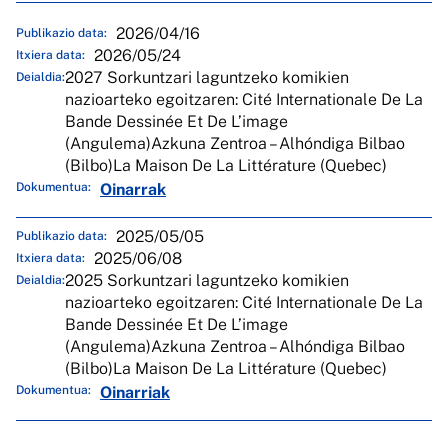
2026/04/16
Publikazio data:
2026/05/24
Itxiera data:
2027 Sorkuntzari laguntzeko komikien
Deialdia:
nazioarteko egoitzaren: Cité Internationale De La
Bande Dessinée Et De L’image
(Angulema)Azkuna Zentroa – Alhóndiga Bilbao
(Bilbo)La Maison De La Littérature (Quebec)
Dokumentua:
Oinarrak
2025/05/05
Publikazio data:
2025/06/08
Itxiera data:
2025 Sorkuntzari laguntzeko komikien
Deialdia:
nazioarteko egoitzaren: Cité Internationale De La
Bande Dessinée Et De L’image
(Angulema)Azkuna Zentroa – Alhóndiga Bilbao
(Bilbo)La Maison De La Littérature (Quebec)
Dokumentua:
Oinarriak