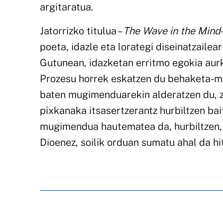
argitaratua.
Jatorrizko titulua –
The Wave in the Mind
poeta, idazle eta lorategi diseinatzailea
Gutunean, idazketan erritmo egokia aur
Prozesu horrek eskatzen du behaketa-mod
baten mugimenduarekin alderatzen du, ze
pixkanaka itsasertzerantz hurbiltzen bai
mugimendua hautematea da, hurbiltzen, 
Dioenez, soilik orduan sumatu ahal da h