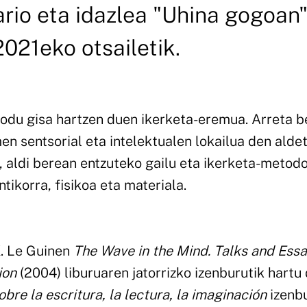
rio eta idazlea "Uhina gogoan
2021eko otsailetik.
odu gisa hartzen duen ikerketa-eremua. Arreta b
en sentsorial eta intelektualen lokailua den aldet
, aldi berean entzuteko gailu eta ikerketa-metod
tikorra, fisikoa eta materiala.
. Le Guinen
The Wave in the Mind. Talks and Essa
ion
(2004)
liburuaren jatorrizko izenburutik hartu
bre la escritura, la lectura, la imaginación
izenb