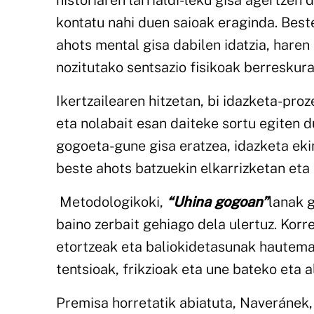
historiaren larrialdi-leku gisa agertzen 
kontatu nahi duen saioak eraginda. Best
ahots mental gisa dabilen idatzia, hare
nozitutako sentsazio fisikoak berreskura
Ikertzailearen hitzetan, bi idazketa-pro
eta nolabait esan daiteke sortu egiten 
gogoeta-gune gisa eratzea, idazketa eki
beste ahots batzuekin elkarrizketan eta 
Metodologikoki,
“Uhina gogoan”
lanak 
baino zerbait gehiago dela ulertuz. Kor
etortzeak eta baliokidetasunak hautema
tentsioak, frikzioak eta une bateko et
Premisa horretatik abiatuta, Naveránek,