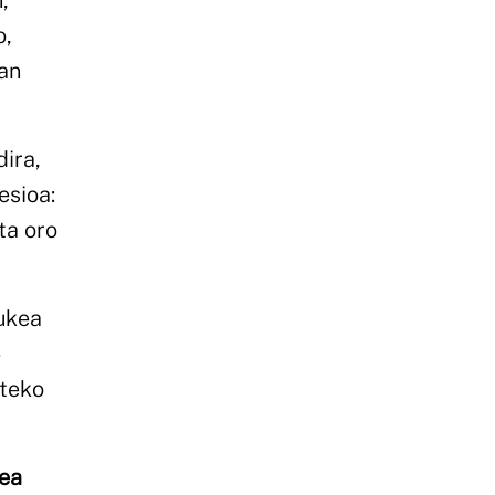
,
o,
oan
dira,
esioa:
ta oro
rukea
-
rteko
ea