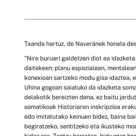
Txanda hartuz, de Naveránek honela de
"Nire buruari galdetzen diot ea idazket
daitekeen: planu espazialean, mentalean
konexioan sartzeko modu gisa idaztea, 
Uhina gogoan saiatuko da idazketa somat
delakotik bereizten dena, ez baitu jardut
somatikoak Historiaren inskripzioa erak
edo imitatutako keinuen bidez, baina ba
begiratzeko, sentitzeko eta ikusteko mo