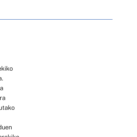
ekiko
a.
oa
era
tutako
oduen