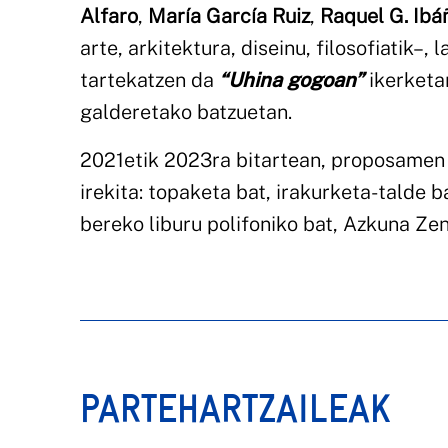
Alfaro
,
María García Ruiz
,
Raquel G. Ibá
arte, arkitektura, diseinu, filosofiatik–
tartekatzen da
“Uhina gogoan”
ikerketa
galderetako batzuetan.
2021etik 2023ra bitartean, proposamen h
irekita: topaketa bat, irakurketa-talde b
bereko liburu polifoniko bat, Azkuna Z
PARTEHARTZAILEAK