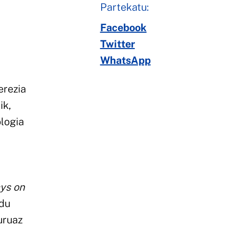
Partekatu:
"
Facebook
Twitter
WhatsApp
erezia
ik,
ologia
ys on
 du
uruaz