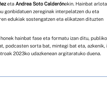
ñez
eta
Andrea Soto Calderón
ekin. Hainbat arlota
, lau gonbidatuen zereginak interpelatzen du eta
ren edukiak sostengatzen eta elikatzen dituzten
onek hainbat fase eta formatu izan ditu, publiko
at, podcasten sorta bat, mintegi bat eta, azkenik, 
entroak 2023ko udazkenean argitaratuko duena.