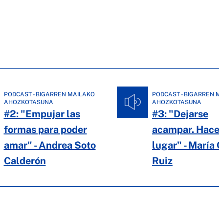
PODCAST - BIGARREN MAILAKO
PODCAST - BIGARREN 
AHOZKOTASUNA
AHOZKOTASUNA
#2: "Empujar las
#3: "Dejarse
formas para poder
acampar. Hace
amar" - Andrea Soto
lugar" - María
Calderón
Ruiz