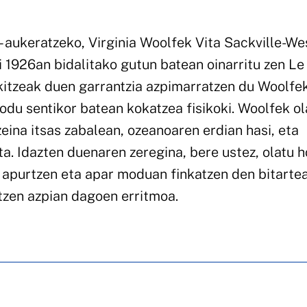
– aukeratzeko, Virginia Woolfek Vita Sackville-We
ri 1926an bidalitako gutun batean oinarritu zen Le
kitzeak duen garrantzia azpimarratzen du Woolfek
u sentikor batean kokatzea fisikoki. Woolfek ola
ina itsas zabalean, ozeanoaren erdian hasi, eta
ta. Idazten duenaren zeregina, bere ustez, olatu 
apurtzen eta apar moduan finkatzen den bitartea
itzen azpian dagoen erritmoa.