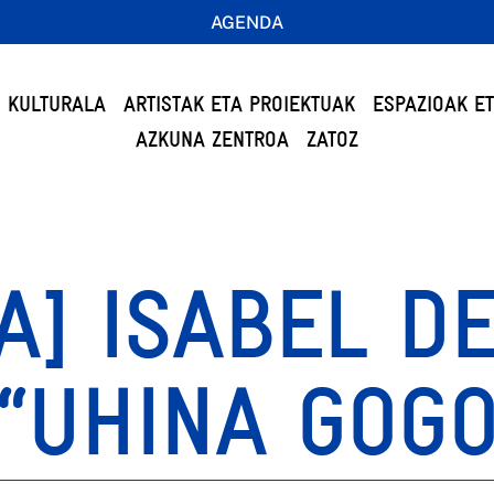
AGENDA
 KULTURALA
ARTISTAK ETA PROIEKTUAK
ESPAZIOAK E
AZKUNA ZENTROA
ZATOZ
A] ISABEL D
 “UHINA GOG