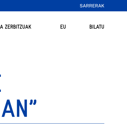
SARRERAK
TA ZERBITZUAK
EU
BILATU
E
OAN”