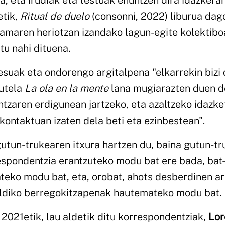
da, eta irudiak eta testuak ehuntzen dira idazkeran
etik,
Ritual de duelo
(consonni, 2022) liburua dag
n amaren heriotzan izandako lagun-egite kolektib
tu nahi dituena.
zesuak eta ondorengo argitalpena "elkarrekin bizi 
dutela
La ola en la mente
lana mugiarazten duen d
ntzaren erdigunean jartzeko, eta azaltzeko idazke
kontaktuan izaten dela beti eta ezinbestean".
gutun-trukearen itxura hartzen du, baina gutun-t
respondentzia erantzuteko modu bat ere bada, bat
teko modu bat, eta, orobat, ahots desberdinen a
a aldiko berregokitzapenak hautemateko modu bat.
 2021etik, lau aldetik ditu korrespondentziak,
Lor