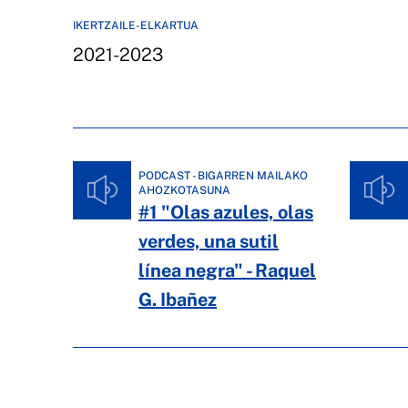
IKERTZAILE-ELKARTUA
2021-2023
PODCAST - BIGARREN MAILAKO
AHOZKOTASUNA
#1 "Olas azules, olas
verdes, una sutil
línea negra" - Raquel
G. Ibañez