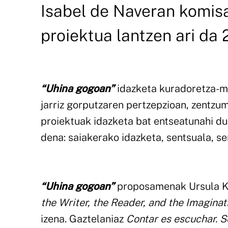
Isabel de Naveran komisa
proiektua lantzen ari da 
“Uhina gogoan”
idazketa kuradoretza-m
jarriz gorputzaren pertzepzioan, zentzum
proiektuak idazketa bat entseatunahi du
dena: saiakerako idazketa, sentsuala, sen
“Uhina gogoan”
proposamenak Ursula K
the Writer, the Reader, and the Imaginat
izena. Gaztelaniaz
Contar es escuchar. So