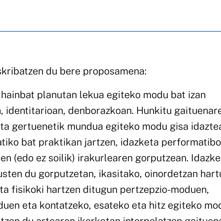
skribatzen du bere proposamena:
a hainbat planutan lekua egiteko modu bat izan
, identitarioan, denborazkoan. Hunkitu gaituenar
eta gertuenetik mundua egiteko modu gisa idazte
iko bat praktikan jartzen, idazketa performatib
en (edo ez soilik) irakurlearen gorputzean. Idazk
usten du gorputzetan, ikasitako, oinordetzan har
ita fisikoki hartzen ditugun pertzepzio-moduen,
duen eta kontatzeko, esateko eta hitz egiteko m