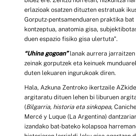
bidez ere. Zentzu horretan, hizkuntza ha
erlazioak osatzen dituzten estratuak iku
Gorputz-pentsamenduaren praktika bat e
kontzeptua, anatomia gisa, subjektibota
duen espazio fisiko gisa ulertuta".
“Uhina gogoan”
lanak aurrera jarraitze
zeinak gorputzek eta keinuek munduare
duten lekuaren ingurukoak diren.
Hala, Azkuna Zentroko ikertzaile AZkide 
argitaratu dituen lehen bi liburuen argit
(
Bilgarria, historia eta sinkopea
, Caniche
Mercé y Luque (La Argentina) dantzariar
izandako bat-bateko kolapsoa harremanet