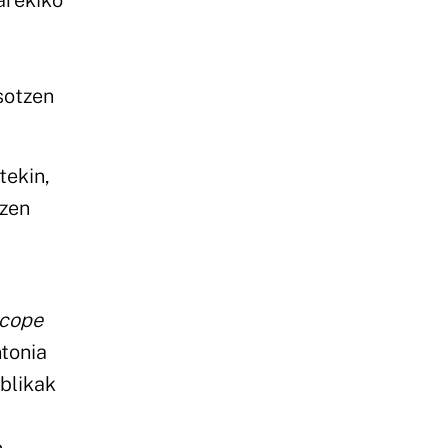
arekiko
sotzen
tekin,
tzen
ncope
ntonia
blikak