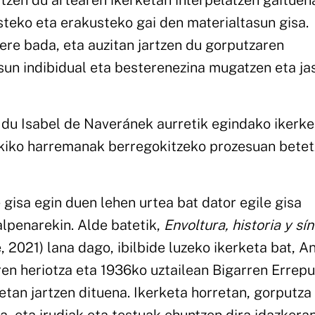
rtzen du artearen ikerketan interpelatzen gaituen
steko eta erakusteko gai den materialtasun gisa.
re bada, eta auzitan jartzen du gorputzaren
sun indibidual eta besterenezina mugatzen eta ja
n du Isabel de Naveránek aurretik egindako ikerke
kiko harremanak berregokitzeko prozesuan bete
gisa egin duen lehen urtea bat dator egile gisa
alpenarekin. Alde batetik,
Envoltura, historia y sí
, 2021) lana dago, ibilbide luzeko ikerketa bat, A
en heriotza eta 1936ko uztailean Bigarren Errepu
an jartzen dituena. Ikerketa horretan, gorputza