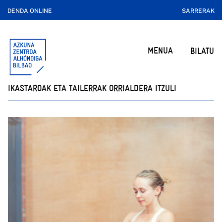
DENDA ONLINE
SARRERAK
MENUA
BILATU
IKASTAROAK ETA TAILERRAK ORRIALDERA ITZULI