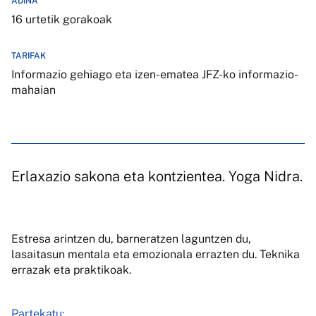
ADINA
16 urtetik gorakoak
TARIFAK
Informazio gehiago eta izen-ematea JFZ-ko informazio-
mahaian
Erlaxazio sakona eta kontzientea. Yoga Nidra.
Estresa arintzen du, barneratzen laguntzen du,
lasaitasun mentala eta emozionala errazten du. Teknika
errazak eta praktikoak.
Partekatu: