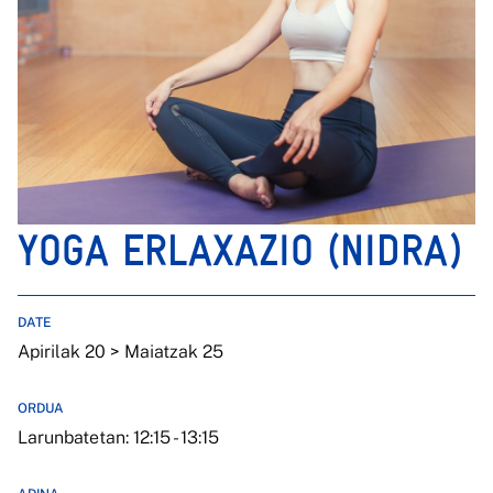
YOGA ERLAXAZIO (NIDRA)
DATE
Apirilak 20 > Maiatzak 25
ORDUA
Larunbatetan: 12:15 - 13:15