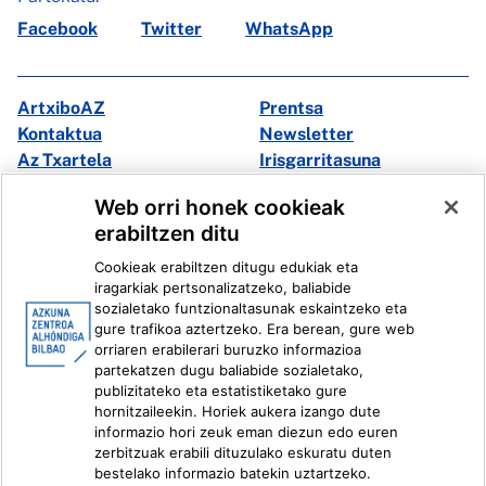
Facebook
Twitter
WhatsApp
ArtxiboAZ
Prentsa
Kontaktua
Newsletter
Az Txartela
Irisgarritasuna
Multimedia
Web orri honek cookieak
erabiltzen ditu
Facebook
X
Cookieak erabiltzen ditugu edukiak eta
Instagram
Youtube
iragarkiak pertsonalizatzeko, baliabide
Linkedin
Ivoox
sozialetako funtzionaltasunak eskaintzeko eta
gure trafikoa aztertzeko. Era berean, gure web
orriaren erabilerari buruzko informazioa
Lege informazioa
Barneko Informazio Sistema
partekatzen dugu baliabide sozialetako,
publizitateko eta estatistiketako gure
hornitzaileekin. Horiek aukera izango dute
informazio hori zeuk eman diezun edo euren
zerbitzuak erabili dituzulako eskuratu duten
bestelako informazio batekin uztartzeko.