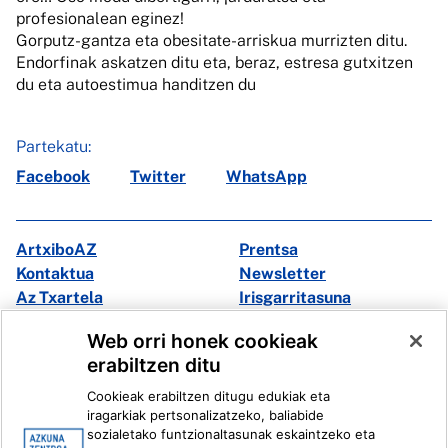
profesionalean eginez!
Gorputz-gantza eta obesitate-arriskua murrizten ditu.
Endorfinak askatzen ditu eta, beraz, estresa gutxitzen
du eta autoestimua handitzen du
Partekatu:
Facebook
Twitter
WhatsApp
ArtxiboAZ
Prentsa
Kontaktua
Newsletter
Az Txartela
Irisgarritasuna
Multimedia
Web orri honek cookieak
erabiltzen ditu
Facebook
X
Cookieak erabiltzen ditugu edukiak eta
Instagram
Youtube
iragarkiak pertsonalizatzeko, baliabide
Linkedin
Ivoox
sozialetako funtzionaltasunak eskaintzeko eta