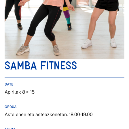
SAMBA FITNESS
DATE
Apirilak 8 > 15
ORDUA
Astelehen eta asteazkenetan: 18:00-19:00