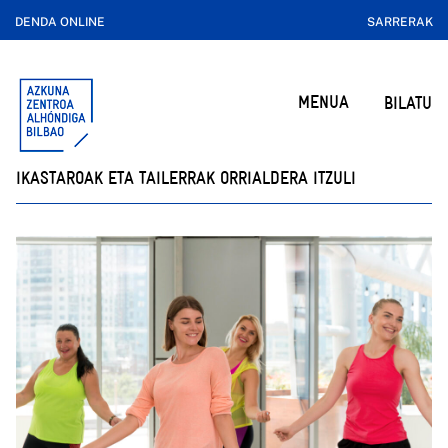
DENDA ONLINE
SARRERAK
MENUA
BILATU
IKASTAROAK ETA TAILERRAK ORRIALDERA ITZULI