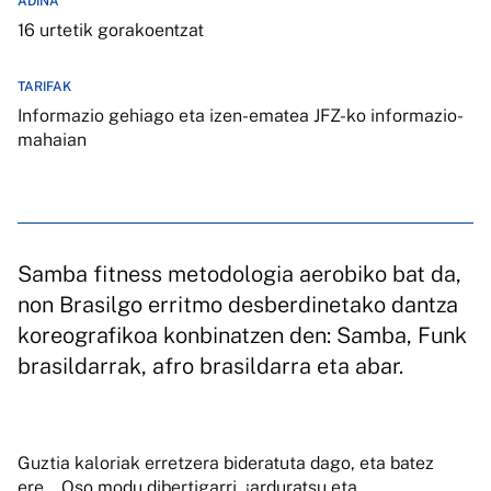
ADINA
16 urtetik gorakoentzat
TARIFAK
Informazio gehiago eta izen-ematea JFZ-ko informazio-
mahaian
Samba fitness metodologia aerobiko bat da,
non Brasilgo erritmo desberdinetako dantza
koreografikoa konbinatzen den: Samba, Funk
brasildarrak, afro brasildarra eta abar.
Guztia kaloriak erretzera bideratuta dago, eta batez
ere… Oso modu dibertigarri, ¡arduratsu eta