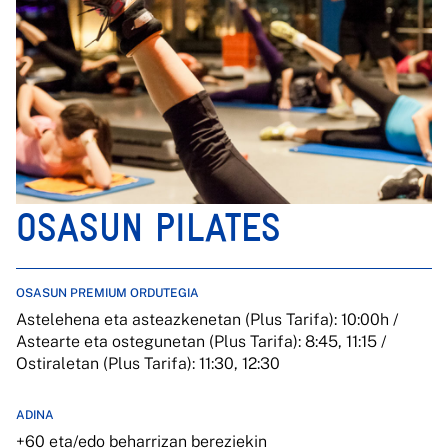
OSASUN PILATES
OSASUN PREMIUM ORDUTEGIA
Astelehena eta asteazkenetan (Plus Tarifa): 10:00h /
Astearte eta ostegunetan (Plus Tarifa): 8:45, 11:15 /
Ostiraletan (Plus Tarifa): 11:30, 12:30
ADINA
+60 eta/edo beharrizan bereziekin