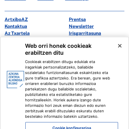
ArtxiboAZ
Prentsa
Kontaktua
Newsletter
Az Txartela
Irisgarritasuna
Multimedia
Web orri honek cookieak
erabiltzen ditu
Facebook
X
Cookieak erabiltzen ditugu edukiak eta
Instagram
Youtube
iragarkiak pertsonalizatzeko, baliabide
Linkedin
Ivoox
sozialetako funtzionaltasunak eskaintzeko eta
gure trafikoa aztertzeko. Era berean, gure web
orriaren erabilerari buruzko informazioa
Lege informazioa
Barneko Informazio Sistema
partekatzen dugu baliabide sozialetako,
publizitateko eta estatistiketako gure
hornitzaileekin. Horiek aukera izango dute
informazio hori zeuk eman diezun edo euren
zerbitzuak erabili dituzulako eskuratu duten
bestelako informazio batekin uztartzeko.
Cookie konfigurazioa