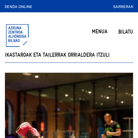
DENDA ONLINE
SARRERAK
MENUA
BILATU
IKASTAROAK ETA TAILERRAK ORRIALDERA ITZULI