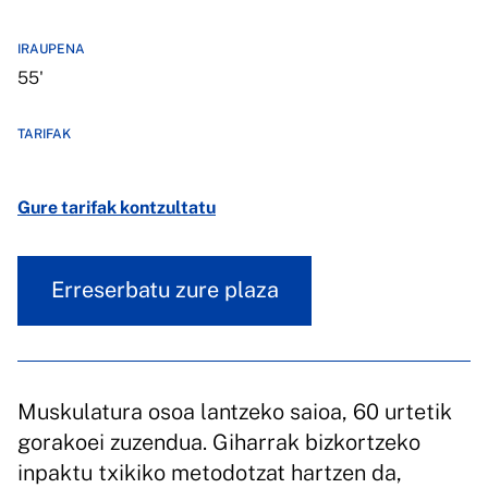
IRAUPENA
55'
TARIFAK
Gure tarifak kontzultatu
Erreserbatu zure plaza
Muskulatura osoa lantzeko saioa, 60 urtetik
gorakoei zuzendua. Giharrak bizkortzeko
inpaktu txikiko metodotzat hartzen da,