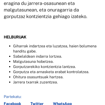
eragina du jarrera-osasunean eta
malgutasunean, eta onuragarria da
gorputzaz kontzientzia gehiago izateko.
HELBURUAK
Giharrak indartzea eta luzatzea, haien bolumena
handitu gabe.
Sabelaldean indarra lortzea.
Malgutasuna hobetzea.
Gorputzarekiko kontzientzia lantzea.
Gorputza eta arnasketa erabat kontrolatzea.
Ohitura osasuntsuak hartzea.
Jarrera txarrak zuzentzea.
Partekatu:
Facebook
Twitter
WhatsApp