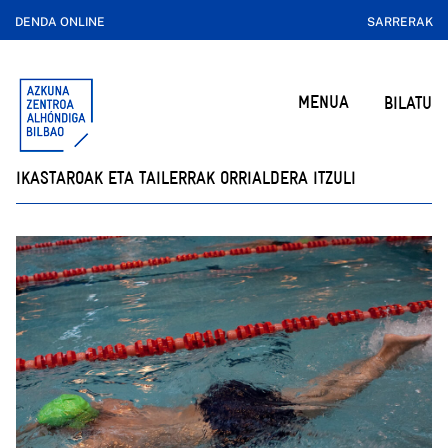
DENDA ONLINE
SARRERAK
MENUA
BILATU
IKASTAROAK ETA TAILERRAK ORRIALDERA ITZULI