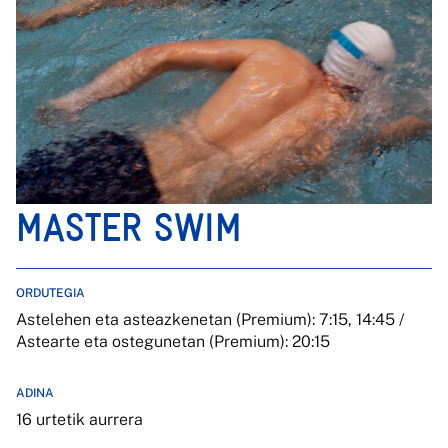
MASTER SWIM
ORDUTEGIA
Astelehen eta asteazkenetan (Premium): 7:15, 14:45 /
Astearte eta ostegunetan (Premium): 20:15
ADINA
16 urtetik aurrera