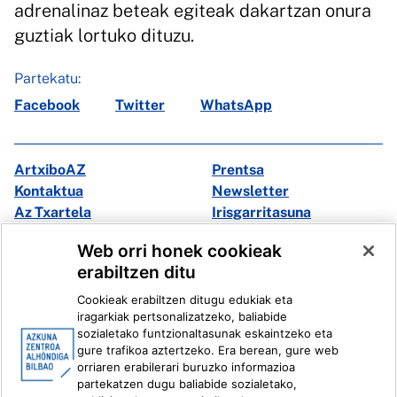
adrenalinaz beteak egiteak dakartzan onura
guztiak lortuko dituzu.
Partekatu:
Facebook
Twitter
WhatsApp
ArtxiboAZ
Prentsa
Kontaktua
Newsletter
Az Txartela
Irisgarritasuna
Multimedia
Web orri honek cookieak
erabiltzen ditu
Facebook
X
Cookieak erabiltzen ditugu edukiak eta
Instagram
Youtube
iragarkiak pertsonalizatzeko, baliabide
Linkedin
Ivoox
sozialetako funtzionaltasunak eskaintzeko eta
gure trafikoa aztertzeko. Era berean, gure web
orriaren erabilerari buruzko informazioa
Lege informazioa
Barneko Informazio Sistema
partekatzen dugu baliabide sozialetako,