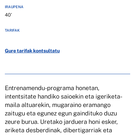
IRAUPENA
40'
TARIFAK
Gure tarifak kontsultatu
Entrenamendu-programa honetan,
intentsitate handiko saioekin eta igeriketa-
maila altuarekin, mugaraino eramango
zaitugu eta egunez egun gaindituko duzu
zeure burua. Uretako jarduera honi esker,
ariketa desberdinak, dibertigarriak eta